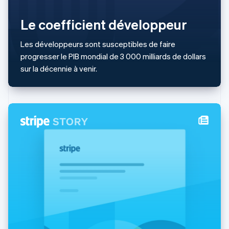
Lituanie
English
Le coefficient développeur
Luxembourg
Français
Deutsch
English
Les développeurs sont susceptibles de faire
Malaisie
progresser le PIB mondial de 3 000 milliards de dollars
English
简体中文
Malte
sur la décennie à venir.
English
Mexique
Español
English
Norvège
English
Nouvelle-Zélande
English
Pays-Bas
Nederlands
English
Pologne
English
Portugal
Português
English
R.A.S. de Hong Kong, Chine
English
简体中文