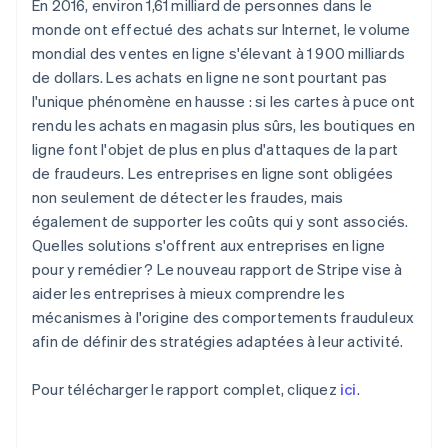
En 2016, environ 1,61 milliard de personnes dans le
Brésil
Découvrez les prochaines évolutions
Commerce en ligne
monde ont effectué des achats sur Internet, le volume
Português
English
Radar
Bulgarie
mondial des ventes en ligne s'élevant à 1 900 milliards
Prévention de la fraude
English
de dollars. Les achats en ligne ne sont pourtant pas
Écosystème
Canada
Atlas
l'unique phénomène en hausse : si les cartes à puce ont
Constitution de start-up
English
Français
rendu les achats en magasin plus sûrs, les boutiques en
Partenaires
Chine continentale
Climate
Stripe App Marketplace
ligne font l'objet de plus en plus d'attaques de la part
简体中文
English
Élimination du carbone
Chypre
de fraudeurs. Les entreprises en ligne sont obligées
Identity
English
non seulement de détecter les fraudes, mais
Vérification de l'identité
Croatie
également de supporter les coûts qui y sont associés.
English
Italiano
Quelles solutions s'offrent aux entreprises en ligne
Danemark
pour y remédier ? Le nouveau rapport de Stripe vise à
English
Émirats arabes unis
aider les entreprises à mieux comprendre les
English
mécanismes à l'origine des comportements frauduleux
Stripe Sessions 2026
Espagne
afin de définir des stratégies adaptées à leur activité.
Découvrez comment Stripe construit l’infrastructure écono
Español
English
Regarder la vidéo
Estonie
Pour télécharger le rapport complet, cliquez
ici
.
English
États-Unis
English
Español
简体中文