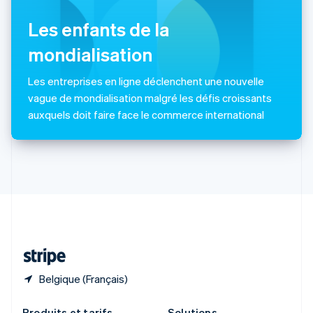
République tchèque
English
Les enfants de la
Roumanie
mondialisation
English
Royaume-Uni
English
Les entreprises en ligne déclenchent une nouvelle
Singapour
vague de mondialisation malgré les défis croissants
English
简体中文
auxquels doit faire face le commerce international
Slovaquie
English
Slovénie
English
Italiano
Suède
Svenska
English
Suisse
Deutsch
Français
Italiano
English
Thaïlande
ไทย
English
Belgique (Français)
Produits et tarifs
Solutions