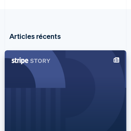
Finlande
English
Svenska
France
Français
English
Gibraltar
English
Articles récents
Grèce
English
Hongrie
English
Inde
English
Irlande
English
Italie
Italiano
English
Japon
日本語
English
Lettonie
English
Liechtenstein
Deutsch
English