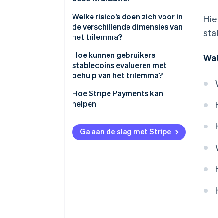
Ontwerpen met cryptovaluta als
onderpand
Gecentraliseerde stablecoins
Welke risico’s doen zich voor in
Hie
de verschillende dimensies van
sta
Algoritmische ontwerpen
Gedecentraliseerde stablecoins
het trilemma?
Hoe kunnen gebruikers
Wat
stablecoins evalueren met
behulp van het trilemma?
Hoe Stripe Payments kan
helpen
Ga aan de slag met Stripe