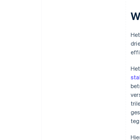
W
Het
dri
eff
Het
sta
bet
ver
tri
ges
tege
Hie