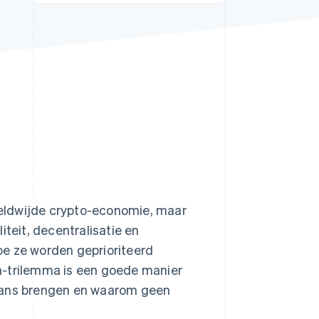
Stripe Sessions 2026
Ontdek hoe Stripe de
economische
infrastructuur voor AI
bouwt.
Nu bekijken
eldwijde crypto-economie, maar
iteit, decentralisatie en
hoe ze worden geprioriteerd
n-trilemma is een goede manier
alans brengen en waarom geen