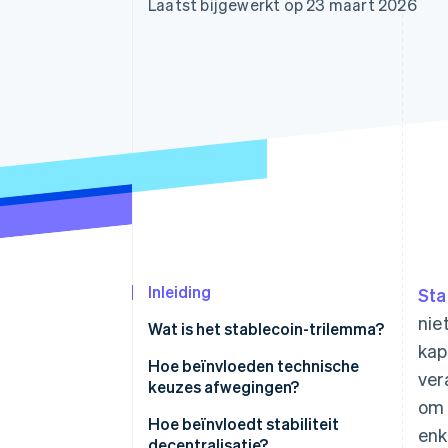
Laatst bijgewerkt op 23 maart 2026
Link
Versneld afrekenen
Financial Connections
Data gekoppelde rekeningen
Inleiding
Sta
nie
Wat is het stablecoin-trilemma?
kap
Hoe beïnvloeden technische
ver
keuzes afwegingen?
om 
Fiat-gedekte ontwerpen
Hoe beïnvloedt stabiliteit
enk
decentralisatie?