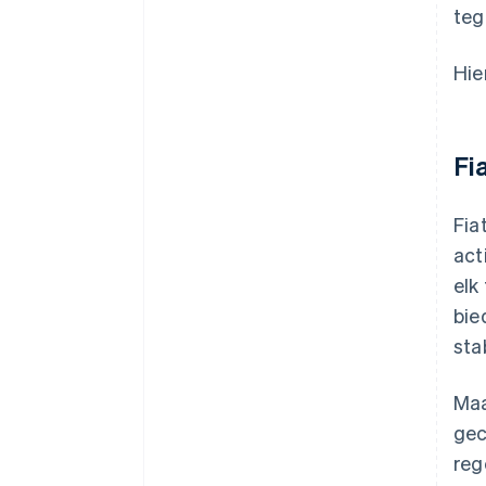
teg
Hie
Fi
Fia
act
elk
bie
sta
Maa
gec
reg