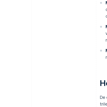
H
De 
tri