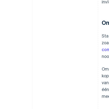
inv
On
Sta
zoa
con
noo
Om 
kop
van
één
mee