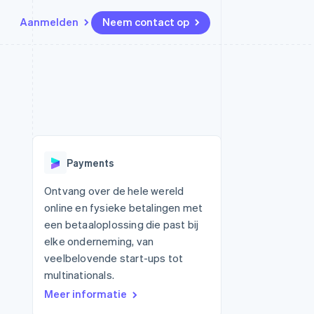
Aanmelden
Neem contact op
Bronnen
Ecosysteem
Contact
marktplaatsen
Meer
App-integraties
Partners
Neem contact op
Product roadmap
Voorbeelden van code
Stripe App Marketplace
Partner worden
Ontdek wat er in het verschiet
or platforms
Developerblog
ligt
r platforms
API-status
financiële
Radar
Payments
Fraudepreventie
tuele kaarten
Atlas
ing
Ontvang over de hele wereld
Oprichting van een start-up
online en fysieke betalingen met
Climate
een betaaloplossing die past bij
CO₂-verwijdering
elke onderneming, van
Identity
veelbelovende start-ups tot
Online identiteitsverificatie
multinationals.
Meer informatie