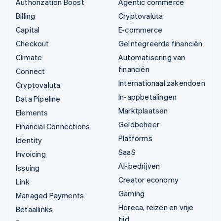
Authorization Boost
Agentic commerce
Billing
Cryptovaluta
Capital
E-commerce
Checkout
Geïntegreerde financiën
Climate
Automatisering van
financiën
Connect
Internationaal zakendoen
Cryptovaluta
In-appbetalingen
Data Pipeline
Marktplaatsen
Elements
Geldbeheer
Financial Connections
Platforms
Identity
SaaS
Invoicing
AI-bedrijven
Issuing
Creator economy
Link
Gaming
Managed Payments
Horeca, reizen en vrije
Betaallinks
tijd