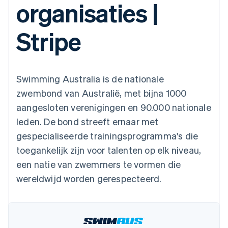
organisaties |
Toegang tot meer
Data Pipeline
Bedrijf
Marktplaatsen
Gegevenssynchronisatie
dan 125
Geldbeheer
Facturatie naar gebruik
Terminal
Productroadmap
Platforms
bieden
Stripe
Fysieke betalingen
Jaarlijks congres
SaaS
Betaalkaarten uitgeven
Authorization
Sessions
die door stablecoins
Boost
Vacatures
worden gedekt
Optimaliseer de
Stripe Newsroom
Diensten voorzien en
acceptatie
Stripe Press
beheren met agents
Per branche
Swimming Australia is de nationale
Link
Versneld afrekenen
zwembond van Australië, met bijna 1000
Financial
AI-bedrijven
aangesloten verenigingen en 90.000 nationale
Connections
Creator economy
Contact
Bronnen
Data gekoppelde
Gaming
leden. De bond streeft ernaar met
rekeningen
Horeca, reizen en vrije
Neem contact op
tijd
App-integraties
gespecialiseerde trainingsprogramma's die
Partner worden
Verzekering
Voorbeelden van code
toegankelijk zijn voor talenten op elk niveau,
Media en entertainment
Developerblog
API-status
een natie van zwemmers te vormen die
Meer
Non-profitorganisaties
wereldwijd worden gerespecteerd.
Product roadmap
Ontdek wat er in het verschiet ligt
Professionele
dienstverlening
Radar
Publieke sector
Fraudepreventie
Detailhandel
Atlas