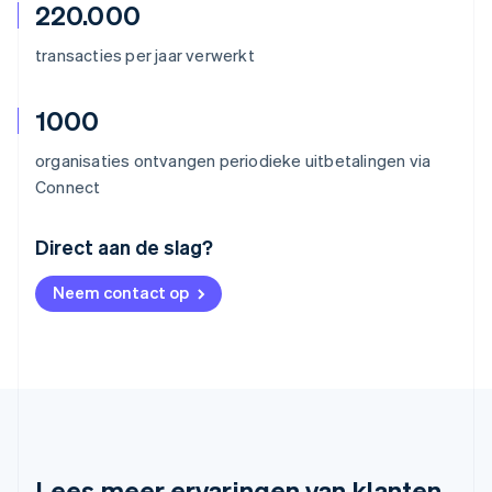
220.000
transacties per jaar verwerkt
1000
organisaties ontvangen periodieke uitbetalingen via
Connect
Australië
Direct aan de slag?
English
België
Neem contact op
Nederlands
Français
Deutsch
English
Brazilië
Português
English
Bulgarije
English
Canada
English
Français
Cyprus
English
Lees meer ervaringen van klanten