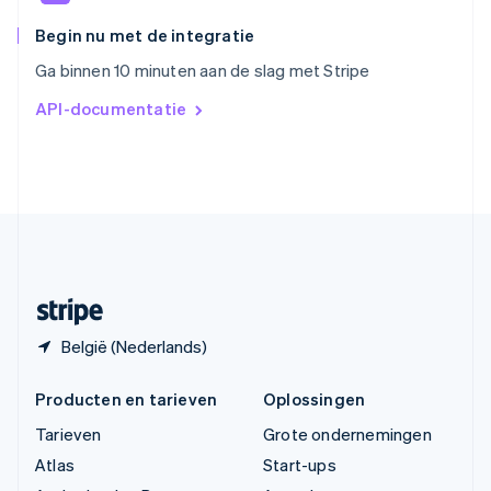
Tsjechië
English
Begin nu met de integratie
Vasteland van China
Ga binnen 10 minuten aan de slag met Stripe
简体中文
English
Verenigd Koninkrijk
API-documentatie
English
Verenigde Arabische Emiraten
English
Verenigde Staten
English
Español
简体中文
Zweden
Svenska
English
Zwitserland
Deutsch
Français
Italiano
English
België (Nederlands)
Producten en tarieven
Oplossingen
Tarieven
Grote ondernemingen
Atlas
Start-ups