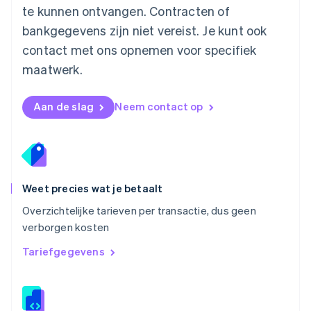
Nieuw-Zeeland
te kunnen ontvangen. Contracten of
English
bankgegevens zijn niet vereist. Je kunt ook
Noorwegen
contact met ons opnemen voor specifiek
English
Oostenrijk
maatwerk.
Deutsch
English
Polen
English
Aan de slag
Neem contact op
Portugal
Português
English
Roemenië
English
Singapore
English
简体中文
Weet precies wat je betaalt
Slovenië
Overzichtelijke tarieven per transactie, dus geen
English
Italiano
verborgen kosten
Slowakije
English
Tariefgegevens
Spanje
Español
English
Thailand
ไทย
English