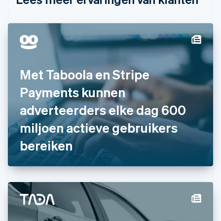
Denemarken
English
Duitsland
Deutsch
English
Estland
English
Finland
Met Taboola en Stripe
English
Svenska
Frankrijk
Payments kunnen
Français
English
Gibraltar
adverteerders elke dag 600
English
miljoen actieve gebruikers
Griekenland
English
bereiken
Hongarije
English
Hongkong SAR, China
English
简体中文
Ierland
English
India
English