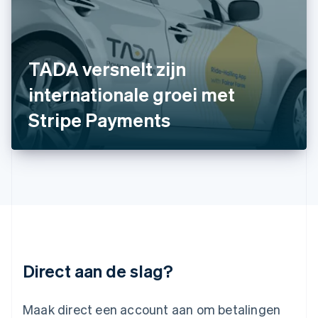
Italië
Italiano
English
Japan
日本語
English
Kroatië
TADA versnelt zijn
English
Italiano
internationale groei met
Letland
English
Stripe Payments
Liechtenstein
Deutsch
English
Litouwen
English
Luxemburg
Français
Deutsch
English
Maleisië
English
简体中文
Malta
English
Direct aan de slag?
Mexico
Español
English
Nederland
Maak direct een account aan om betalingen
Nederlands
English