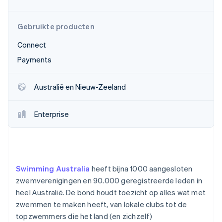
Oprichting van een start-up
Climate
Ecosysteem
Gebruikte producten
CO₂-verwijdering
Connect
Partners
Identity
Stripe App Marketplace
Online identiteitsverificatie
Payments
Australië en Nieuw-Zeeland
Enterprise
Stripe Sessions 2026
Ontdek hoe Stripe de economische infrastructuu
Nu bekijken
Swimming Australia
heeft bijna 1000 aangesloten
zwemverenigingen en 90.000 geregistreerde leden in
heel Australië. De bond houdt toezicht op alles wat met
zwemmen te maken heeft, van lokale clubs tot de
topzwemmers die het land (en zichzelf)