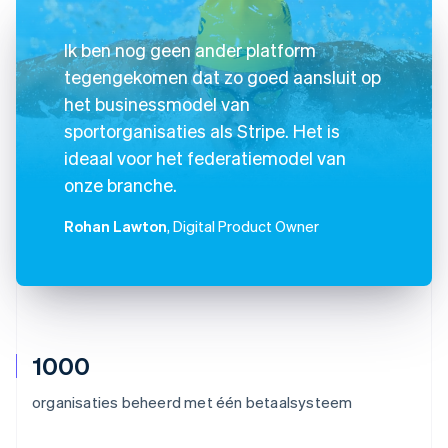
Ik ben nog geen ander platform
tegengekomen dat zo goed aansluit op
het businessmodel van
sportorganisaties als Stripe. Het is
ideaal voor het federatiemodel van
onze branche.
Rohan Lawton
, Digital Product Owner
1000
organisaties beheerd met één betaalsysteem