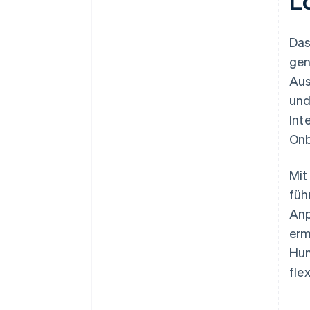
L
Das
gen
Aus
und
Int
Onb
Mit
füh
Anp
erm
Hun
fle