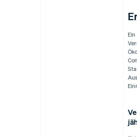
E
Ein
Ver
Öko
Com
Sta
Aus
Ein
Ve
jä