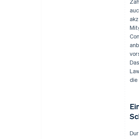
Zah
auc
akz
Mit
Com
anb
vor
Das
Law
die
Ei
Sc
Dur