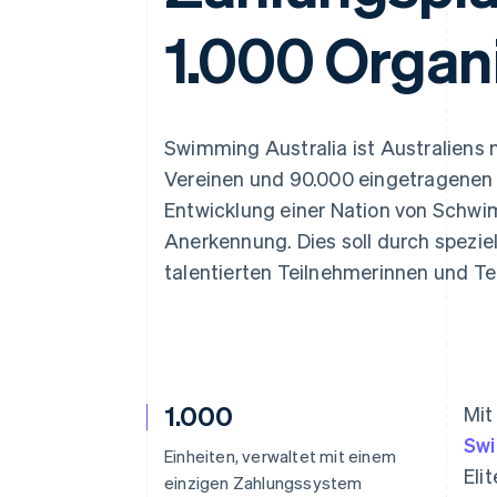
Optimierung der
Datensynchronisier
Autorisierungsraten
1.000 Organ
Link
Beschleunigter Bezahlvorgang
Financial Connections
Verbundene Finanzdaten
Swimming Australia ist Australiens
Vereinen und 90.000 eingetragenen M
Entwicklung einer Nation von Schw
Anerkennung. Dies soll durch spezie
talentierten Teilnehmerinnen und Te
1.000
Mit
Swi
Einheiten, verwaltet mit einem
Eli
einzigen Zahlungssystem