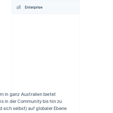
Stripe-Sessions 2026
Enterprise
Erfahren Sie, wie Stripe
Lösungen für die
Wirtschaftsinfrastruktur
für KI aufbaut.
Jetzt ansehen
rn in ganz Australien bietet
sis in der Community bis hin zu
sich selbst) auf globaler Ebene