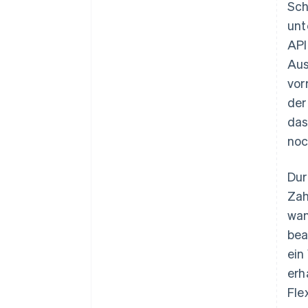
Sch
unt
API
Aus
vor
der
das
noc
Dur
Zah
wan
bea
ein
erh
Fle