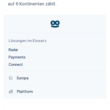
Betrugsprävention
auf 6 Kontinenten zählt.
Ecosystem
Atlas
Start-up-Gründung
Partner
Stripe App-Marktplatz
Climate
CO₂-Entnahme
Lösungen im Einsatz
Radar
Stripe-Sessions 2026
Payments
Erfahren Sie, wie Stripe Lösungen für die Wirtschaft
Jetzt ansehen
Connect
Europa
Plattform