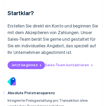
English
Niederlande
Nederlands
English
Startklar?
Norwegen
English
Österreich
Erstellen Sie direkt ein Konto und beginnen Sie
Deutsch
English
mit dem Akzeptieren von Zahlungen. Unser
Polen
Sales-Team berät Sie gerne und gestaltet für
English
Portugal
Sie ein individuelles Angebot, das speziell auf
Português
English
Ihr Unternehmen abgestimmt ist.
Rumänien
English
Schweden
Jetzt beginnen
Sales-Team kontaktieren
Svenska
English
Schweiz
Deutsch
Français
Italiano
English
Singapur
English
简体中文
Slowakei
Absolute Preistransparenz
English
Integrierte Preisgestaltung pro Transaktion ohne
Slowenien