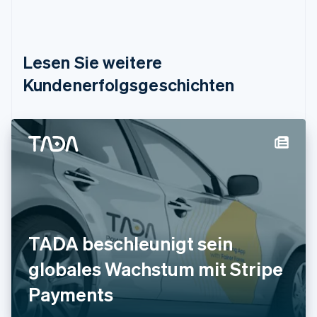
English
Dänemark
English
Deutschland
Lesen Sie weitere
Deutsch
English
Estland
Kundenerfolgsgeschichten
English
Festlandchina
简体中文
English
Finnland
English
Svenska
Frankreich
Français
English
Gibraltar
English
Griechenland
English
TADA beschleunigt sein
Indien
globales Wachstum mit Stripe
English
Irland
Payments
English
Italien