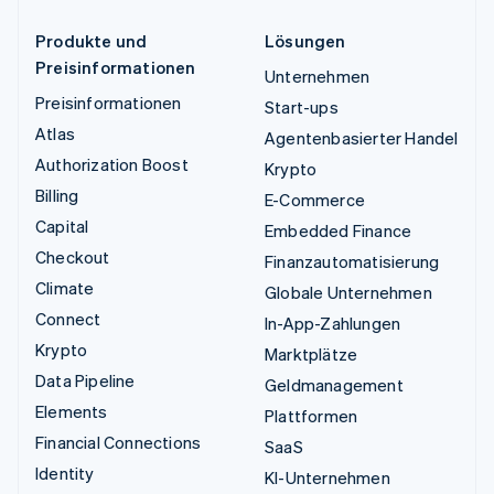
Produkte und
Lösungen
Preisinformationen
Unternehmen
Preisinformationen
Start-ups
Atlas
Agentenbasierter Handel
Authorization Boost
Krypto
Billing
E-Commerce
Capital
Embedded Finance
Checkout
Finanzautomatisierung
Climate
Globale Unternehmen
Connect
In-App-Zahlungen
Krypto
Marktplätze
Data Pipeline
Geldmanagement
Elements
Plattformen
Financial Connections
SaaS
Identity
KI-Unternehmen