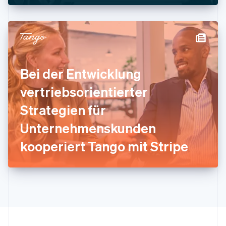
Italiano
English
Japan
日本語
English
Kanada
English
Français
Kroatien
English
Italiano
Bei der Entwicklung
Lettland
English
vertriebsorientierter
Liechtenstein
Deutsch
English
Strategien für
Litauen
Unternehmenskunden
English
Luxemburg
kooperiert Tango mit Stripe
Français
Deutsch
English
Malaysia
English
简体中文
Malta
English
Mexiko
Español
English
Neuseeland