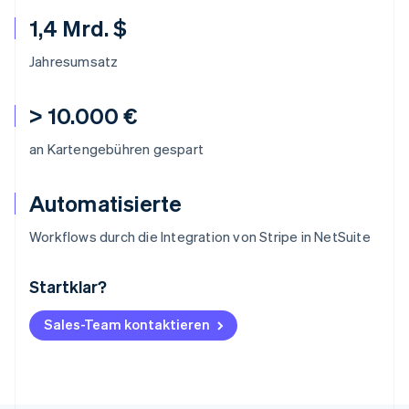
1,4 Mrd. $
Jahresumsatz
> 10.000 €
an Kartengebühren gespart
Automatisierte
Workflows durch die Integration von Stripe in NetSuite
Startklar?
Australien
English
Belgien
Sales-Team kontaktieren
Nederlands
Français
Deutsch
English
Brasilien
Português
English
Bulgarien