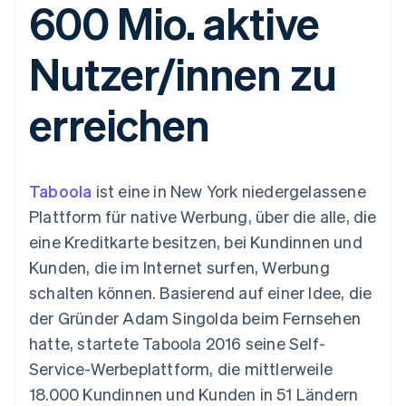
600 Mio. aktive
Data Pipeline
Geldmanagement
Marktplatz auf
Zugriff auf mehr als
Datensynchronisierung
Produkt-Roadmap
Plattformen
Grundlagen der
125
Stripe Sessions
SaaS
Abonnementverwaltung
Nutzer/innen zu
Terminal
Karriere
Zahlungen vor Ort
Newsroom
So setzen Sie
Authorization
Stripe Press
nutzungsbasierte
erreichen
Boost
Abrechnung um
Nach Branche
Optimierung der
Stablecoin-gestützte
Autorisierungsraten
Karten ausgeben: So
Link
KI-Unternehmen
Kontakt
geht´s
Beschleunigter
Creator Economy
Bereitstellung und
Taboola
Bezahlvorgang
ist eine in New York niedergelassene
Gaming
Verwaltung von
Sales-Team
Financial
Bewirtung, Reisen und
Diensten mit Agenten
kontaktieren
Plattform für native Werbung, über die alle, die
Connections
Freizeit
Partner werden
Verbundene
Versicherungen
eine Kreditkarte besitzen, bei Kundinnen und
Medien und
Finanzdaten
Kunden, die im Internet surfen, Werbung
Unterhaltung
Ressourcen
Gemeinnützige
schalten können. Basierend auf einer Idee, die
Organisationen
der Gründer Adam Singolda beim Fernsehen
Fachdienstleistungen
App-Integrationen
Mehr
Öffentlicher Sektor
Code-Beispiele
hatte, startete Taboola 2016 seine Self-
Product roadmap
Einzelhandel
Entwickler-Blog
Service-Werbeplattform, die mittlerweile
Ausblick
API-Status
18.000 Kundinnen und Kunden in 51 Ländern
Radar