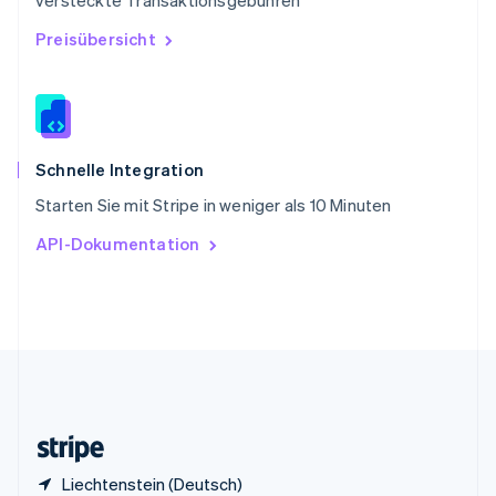
versteckte Transaktionsgebühren
English
Italiano
Sonderverwaltungsregion Hongkong,
Preisübersicht
China
English
简体中文
Spanien
Español
English
Thailand
ไทย
English
Schnelle Integration
Tschechische Republik
Starten Sie mit Stripe in weniger als 10 Minuten
English
Ungarn
API-Dokumentation
English
Vereinigte Arabische Emirate
English
Vereinigte Staaten
English
Español
简体中文
Vereinigtes Königreich
English
Zypern
English
Liechtenstein (Deutsch)