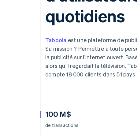
Authorization Boost
Acceptation optimisée
quotidiens
Link
Paiements accélérés
Financial Connections
Comptes financiers associés
Taboola
est une plateforme de public
Sa mission ? Permettre à toute pers
la publicité sur l'Internet ouvert. B
alors qu'il regardait la télévision, Ta
compte 18 000 clients dans 51 pays e
100 M$
de transactions