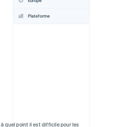
Europe
Plateforme
Stripe Sessions 2026
Découvrez comment
Stripe construit
l’infrastructure
économique de l’IA.
Regarder la vidéo
 quel point il est difficile pour les