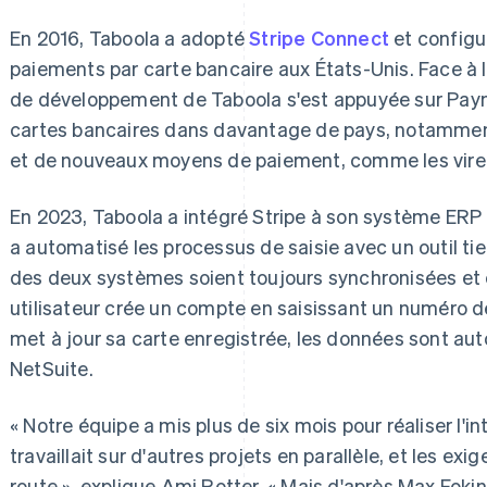
En 2016, Taboola a adopté
Stripe Connect
et config
paiements par carte bancaire aux États-Unis. Face à 
de développement de Taboola s'est appuyée sur Paym
cartes bancaires dans davantage de pays, notamme
et de nouveaux moyens de paiement, comme les vire
En 2023, Taboola a intégré Stripe à son système ERP
a automatisé les processus de saisie avec un outil ti
des deux systèmes soient toujours synchronisées et 
utilisateur crée un compte en saisissant un numéro d
met à jour sa carte enregistrée, les données sont a
NetSuite.
« Notre équipe a mis plus de six mois pour réaliser l'in
travaillait sur d'autres projets en parallèle, et les e
route », explique Ami Rotter. « Mais d'après Max Foki