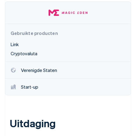
Oprichting van een start-up
Climate
Ecosysteem
CO₂-verwijdering
Partners
Identity
Gebruikte producten
Stripe App Marketplace
Online identiteitsverificatie
Link
Cryptovaluta
Verenigde Staten
Stripe Sessions 2026
Ontdek hoe Stripe de economische infrastructuu
Nu bekijken
Start-up
Uitdaging