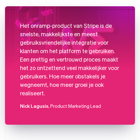
Het onramp-product van Stripe is de
snelste, makkelijkste en meest
gebruiksvriendelijke integratie voor
klanten om het platform te gebruiken.
Een prettig en vertrouwd proces maakt
het zo ontzettend veel makkelijker voor
gebruikers. Hoe meer obstakels je
wegneemt, hoe meer groei je ook
realiseert.
Nick Lagusis
, Product Marketing Lead