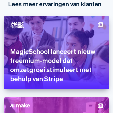
English
Lees meer ervaringen van klanten
Denemarken
English
Duitsland
Deutsch
English
Estland
English
Finland
English
Svenska
Frankrijk
MagicSchool lanceert nieuw
Français
English
Gibraltar
freemium-model dat
English
omzetgroei stimuleert met
Griekenland
English
behulp van Stripe
Hongarije
English
Hongkong SAR, China
English
简体中文
Ierland
English
India