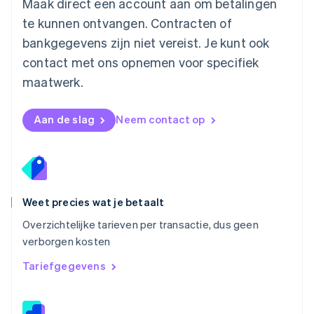
Maak direct een account aan om betalingen
Nederlands
English
Nieuw-Zeeland
te kunnen ontvangen. Contracten of
English
bankgegevens zijn niet vereist. Je kunt ook
Noorwegen
contact met ons opnemen voor specifiek
English
Oostenrijk
maatwerk.
Deutsch
English
Polen
English
Aan de slag
Neem contact op
Portugal
Português
English
Roemenië
English
Singapore
English
简体中文
Weet precies wat je betaalt
Slovenië
Overzichtelijke tarieven per transactie, dus geen
English
Italiano
verborgen kosten
Slowakije
English
Tariefgegevens
Spanje
Español
English
Thailand