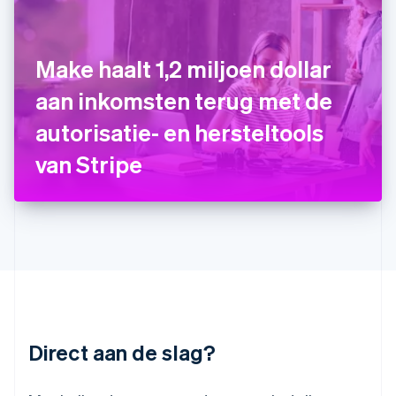
English
Italië
Italiano
English
Japan
Make haalt 1,2 miljoen dollar
日本語
English
Kroatië
aan inkomsten terug met de
English
Italiano
autorisatie- en hersteltools
Letland
English
van Stripe
Liechtenstein
Deutsch
English
Litouwen
English
Luxemburg
Français
Deutsch
English
Maleisië
English
简体中文
Malta
English
Direct aan de slag?
Mexico
Español
English
Nederland