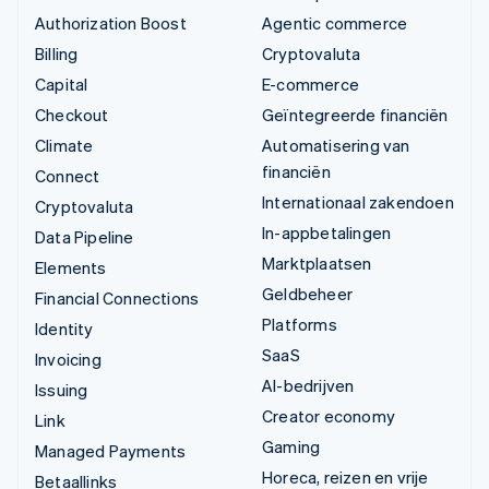
Authorization Boost
Agentic commerce
Billing
Cryptovaluta
Capital
E-commerce
Checkout
Geïntegreerde financiën
Climate
Automatisering van
financiën
Connect
Internationaal zakendoen
Cryptovaluta
In-appbetalingen
Data Pipeline
Marktplaatsen
Elements
Geldbeheer
Financial Connections
Platforms
Identity
SaaS
Invoicing
AI-bedrijven
Issuing
Creator economy
Link
Gaming
Managed Payments
Horeca, reizen en vrije
Betaallinks