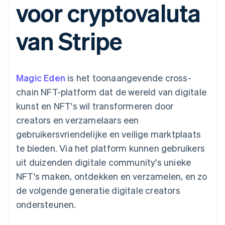
voor cryptovaluta
Toegang tot meer
Data Pipeline
Bedrijf
Marktplaatsen
Gegevenssynchronisatie
dan 125
Geldbeheer
Facturatie naar gebruik
Terminal
Productroadmap
Platforms
bieden
van Stripe
Fysieke betalingen
Jaarlijks congres
SaaS
Betaalkaarten uitgeven
Authorization
Sessions
die door stablecoins
Boost
Vacatures
worden gedekt
Optimaliseer de
Stripe Newsroom
Diensten voorzien en
acceptatie
Stripe Press
beheren met agents
Per branche
Magic Eden
is het toonaangevende cross-
Link
Versneld afrekenen
chain NFT-platform dat de wereld van digitale
Financial
AI-bedrijven
kunst en NFT's wil transformeren door
Connections
Creator economy
Contact
Bronnen
Data gekoppelde
Gaming
creators en verzamelaars een
rekeningen
Horeca, reizen en vrije
Neem contact op
tijd
App-integraties
gebruikersvriendelijke en veilige marktplaats
Partner worden
Verzekering
Voorbeelden van code
te bieden. Via het platform kunnen gebruikers
Media en entertainment
Developerblog
API-status
uit duizenden digitale community's unieke
Meer
Non-profitorganisaties
NFT's maken, ontdekken en verzamelen, en zo
Product roadmap
Ontdek wat er in het verschiet ligt
Professionele
de volgende generatie digitale creators
dienstverlening
Radar
ondersteunen.
Publieke sector
Fraudepreventie
Detailhandel
Atlas