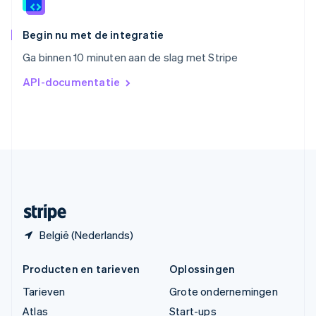
ไทย
English
Tsjechië
English
Begin nu met de integratie
Vasteland van China
Ga binnen 10 minuten aan de slag met Stripe
简体中文
English
Verenigd Koninkrijk
API-documentatie
English
Verenigde Arabische Emiraten
English
Verenigde Staten
English
Español
简体中文
Zweden
Svenska
English
Zwitserland
Deutsch
Français
Italiano
English
België (Nederlands)
Producten en tarieven
Oplossingen
Tarieven
Grote ondernemingen
Atlas
Start-ups