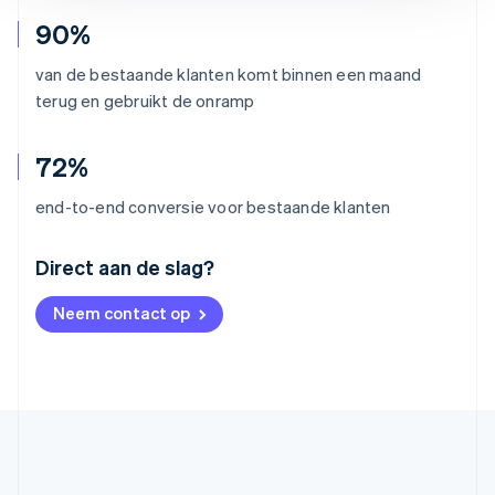
90%
van de bestaande klanten komt binnen een maand
terug en gebruikt de onramp
72%
end-to-end conversie voor bestaande klanten
Australië
Direct aan de slag?
English
België
Neem contact op
Nederlands
Français
Deutsch
English
Brazilië
Português
English
Bulgarije
English
Canada
English
Français
Cyprus