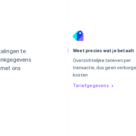
Griekenland
Maleisië
English
English
简体中文
Hongarije
Malta
alingen te
Weet precies wat je betaalt
English
English
bankgegevens
Hongkong SAR, China
Mexico
Overzichtelijke tarieven per
English
简体中文
Español
English
t met ons
transactie, dus geen verborg
Ierland
Nederland
kosten
English
Nederlands
English
India
Nieuw-Zeeland
Tariefgegevens
English
English
Italië
Noorwegen
Italiano
English
English
Japan
Oostenrijk
日本語
English
Deutsch
English
Kroatië
Polen
English
Italiano
English
Letland
Portugal