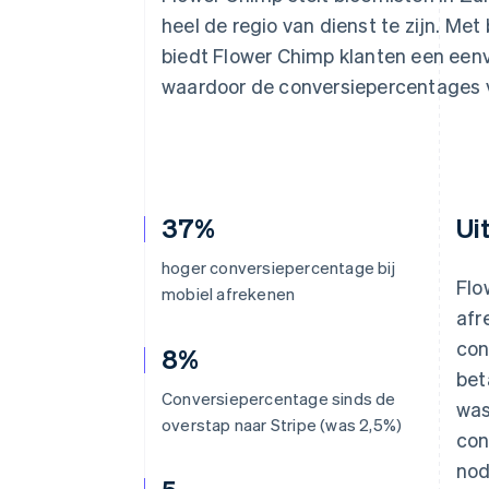
Link
heel de regio van dienst te zijn. Met
Versneld afrekenen
biedt Flower Chimp klanten een eenvo
Financial Connections
Data gekoppelde rekeningen
waardoor de conversiepercentages 
37%
Ui
hoger conversiepercentage bij
Flo
mobiel afrekenen
afr
con
8%
bet
Conversiepercentage sinds de
was
overstap naar Stripe (was 2,5%)
con
nod