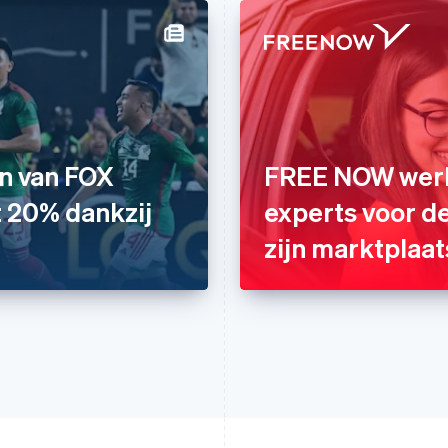
n van FOX
FREE NOW werk
t 20% dankzij
experts voor d
zijn marktplaat