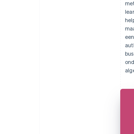
met
lea
hel
maa
een
aut
bus
ond
alg