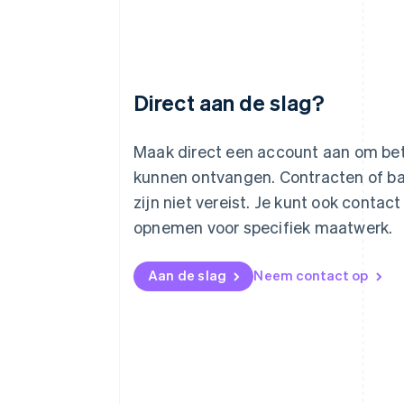
Direct aan de slag?
Australië
English
België
Maak direct een account aan om bet
Nederlands
Français
Deutsch
English
kunnen ontvangen. Contracten of 
Brazilië
Português
English
zijn niet vereist. Je kunt ook contac
Bulgarije
opnemen voor specifiek maatwerk.
English
Canada
English
Français
Aan de slag
Neem contact op
Cyprus
English
Denemarken
English
Duitsland
Deutsch
English
Estland