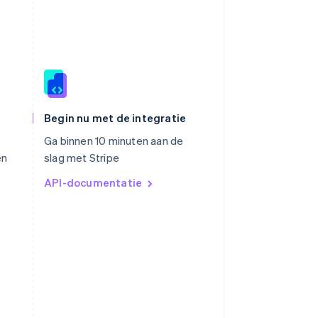
Slowakije
English
Spanje
Begin nu met de integratie
Español
English
Thailand
Ga binnen 10 minuten aan de
ไทย
English
en
slag met Stripe
Tsjechië
API-documentatie
English
Vasteland van China
简体中文
English
Verenigd Koninkrijk
English
Verenigde Arabische Emiraten
English
Verenigde Staten
English
Español
简体中文
Zweden