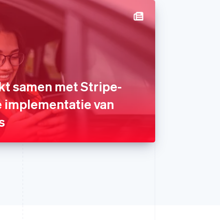
t samen met Stripe-
e implementatie van
s