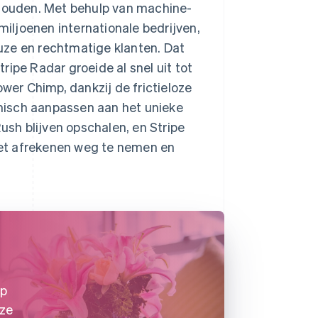
 houden. Met behulp van machine-
iljoenen internationale bedrijven,
uze en rechtmatige klanten. Dat
ipe Radar groeide al snel uit tot
er Chimp, dankzij de frictieloze
misch aanpassen aan het unieke
sh blijven opschalen, en Stripe
 het afrekenen weg te nemen en
op
nze