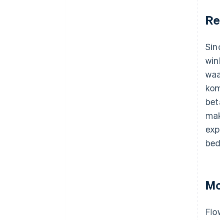
Re
Sin
win
waa
kom
bet
mak
exp
bed
Mo
Flo