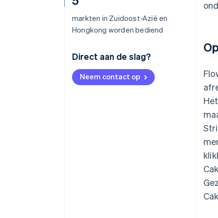
5
ond
markten in Zuidoost-Azië en
Hongkong worden bediend
Op
Direct aan de slag?
Flo
Neem contact op
afr
Het
maa
Str
mer
kli
Cak
Gez
Cak