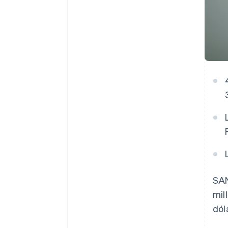
SAN
mil
dól