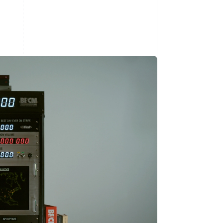
Sesiones de Stripe
2026
Descubre cómo Stripe
construye la
infraestructura
económica para la IA.
Mirar ahora