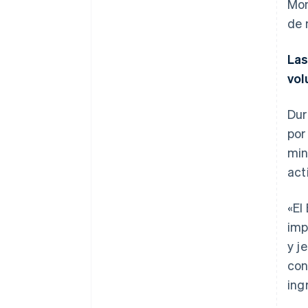
Mon
de 
Las
vo
Dur
por
min
act
«El
imp
y j
con
ing