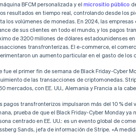
máquina BFCM personalizada y el
micrositio público
de
los resultados en tiempo real, controlando desde los p
ta los volúmenes de monedas. En 2024, las empresas e
ance de sus clientes en todo el mundo, y los pagos tra
imo de 3200 millones de dólares estadounidenses en u
nsacciones transfronterizas. El e-commerce, el comerci
erimentaron un aumento particular en el gasto de los
e fue el primer fin de semana de Black Friday-Cyber Mo
uimiento de las transacciones de criptomonedas. Str
60 mercados, con EE. UU., Alemania y Francia a la cabe
s pagos transfronterizos impulsaron más del 10 % del v
ana, prueba de que el Black Friday-Cyber Monday ya n
sona centrado en EE. UU.: es un evento global de comerc
ssberg Sands, jefa de información de Stripe. «A medid