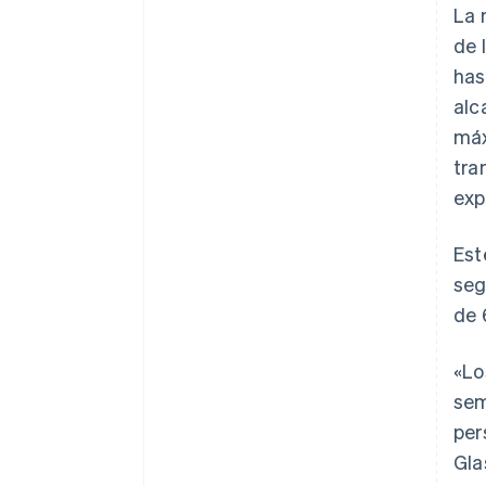
La 
de 
has
alc
máx
tra
exp
Est
seg
de 
«Lo
sem
per
Gla