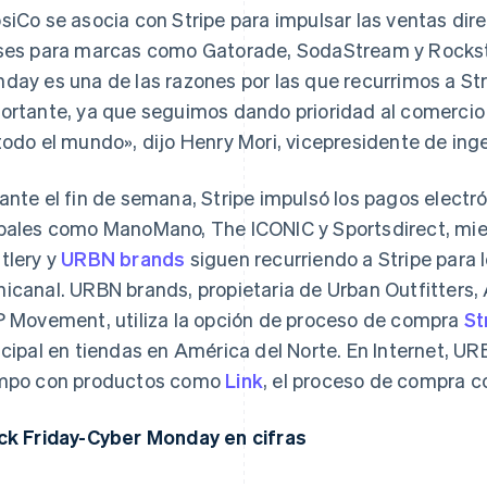
siCo se asocia con Stripe para impulsar las ventas di
ses para marcas como Gatorade, SodaStream y Rocksta
day es una de las razones por las que recurrimos a Str
ortante, ya que seguimos dando prioridad al comercio 
todo el mundo», dijo Henry Mori, vicepresidente de ing
ante el fin de semana, Stripe impulsó los pagos elect
bales como ManoMano, The ICONIC y Sportsdirect, mi
tlery y
URBN brands
siguen recurriendo a Stripe para
icanal. URBN brands, propietaria de Urban Outfitters,
P Movement, utiliza la opción de proceso de compra
St
ncipal en tiendas en América del Norte. En Internet, UR
mpo con productos como
Link
, el proceso de compra co
ck Friday-Cyber Monday en cifras