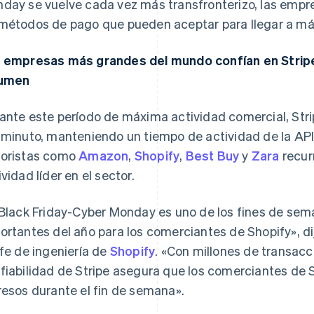
day se vuelve cada vez más transfronterizo, las emp
métodos de pago que pueden aceptar para llegar a m
 empresas más grandes del mundo confían en Strip
lumen
ante este período de máxima actividad comercial, Str
 minuto, manteniendo un tiempo de actividad de la API
oristas como
Amazon
,
Shopify
,
Best Buy
y
Zara
recur
ividad líder en el sector.
 Black Friday-Cyber Monday es uno de los fines de se
ortantes del año para los comerciantes de Shopify», d
efe de ingeniería de
Shopify
. «Con millones de transac
fiabilidad de Stripe asegura que los comerciantes de 
resos durante el fin de semana».