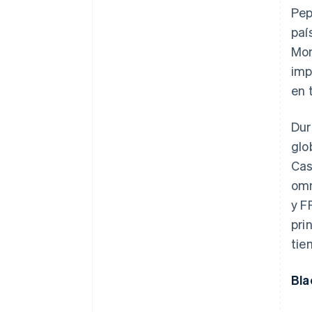
Pep
paí
Mon
imp
en 
Dur
glo
Cas
omn
y F
pri
tie
Bla