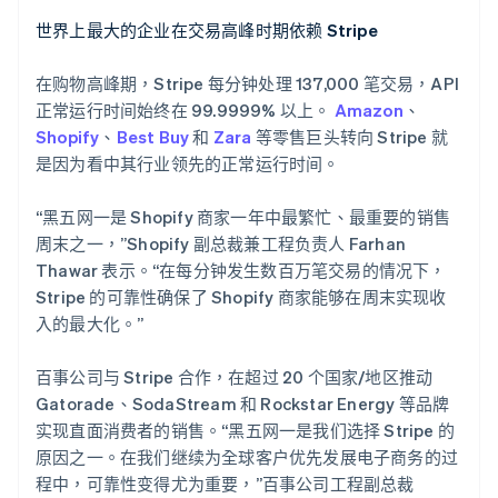
阿联酋
世界上最大的企业在交易高峰时期依赖 Stripe
English
爱尔兰
在购物高峰期，Stripe 每分钟处理 137,000 笔交易，API
English
爱沙尼亚
正常运行时间始终在 99.9999% 以上。
Amazon
、
English
Shopify
、
Best Buy
和
Zara
等零售巨头转向 Stripe 就
奥地利
是因为看中其行业领先的正常运行时间。
Deutsch
English
澳大利亚
“黑五网一是 Shopify 商家一年中最繁忙、最重要的销售
English
巴西
周末之一，”Shopify 副总裁兼工程负责人 Farhan
Português
English
Thawar 表示。“在每分钟发生数百万笔交易的情况下，
保加利亚
Stripe 的可靠性确保了 Shopify 商家能够在周末实现收
English
入的最大化。”
比利时
Nederlands
Français
Deutsch
English
波兰
百事公司与 Stripe 合作，在超过 20 个国家/地区推动
English
Gatorade、SodaStream 和 Rockstar Energy 等品牌
丹麦
实现直面消费者的销售。“黑五网一是我们选择 Stripe 的
English
原因之一。在我们继续为全球客户优先发展电子商务的过
德国
程中，可靠性变得尤为重要，”百事公司工程副总裁
Deutsch
English