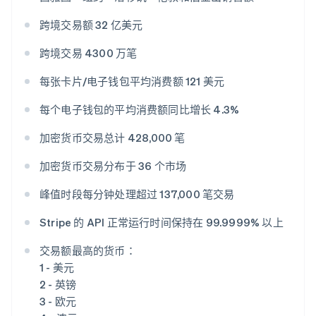
马尔他
English
跨境交易额 32 亿美元
马来西亚
English
简体中文
跨境交易 4300 万笔
美国
每张卡片/电子钱包平均消费额 121 美元
English
Español
简体中文
墨西哥
每个电子钱包的平均消费额同比增长 4.3%
Español
English
挪威
加密货币交易总计 428,000 笔
English
葡萄牙
加密货币交易分布于 36 个市场
Português
English
日本
峰值时段每分钟处理超过 137,000 笔交易
日本語
English
瑞典
Stripe 的 API 正常运行时间保持在 99.9999% 以上
Svenska
English
瑞士
交易额最高的货币：
Deutsch
Français
Italiano
English
塞浦路斯
1 - 美元
English
2 - 英镑
斯洛伐克
3 - 欧元
English