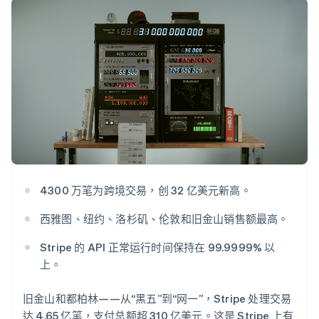
上
Stripe Sigma
产品路线图
SaaS
自定义报告
Authorization
Sessions 年度大会
Boost
Data Pipeline
招聘
支付成功率优
数据同步
资讯中心
化
资源
Stripe Press
Link
按行业
加速结账
应用集成
AI 企业
代码示例
创作者经济
开发者博客
联系
游戏
API 状态
酒店、旅游与休闲
联系销售
更多
保险
成为合作伙伴
Product roadmap
媒体与娱乐
了解未来规划
非营利组织
专业服务
4300 万笔为跨境交易，创 32 亿美元新高。
Radar
公共部门
欺诈防范
零售
西雅图、纽约、洛杉矶、伦敦和旧金山销售额最高。
Atlas
初创企业注册
Stripe 的 API 正常运行时间保持在 99.9999% 以
Climate
上。
生态系统
碳移除
合作伙伴
旧金山和都柏林——从“黑五”到“网一”，Stripe 处理交易
Stripe App Marketplace
达 4.65 亿笔，支付总额超 310 亿美元。这是 Stripe 上有