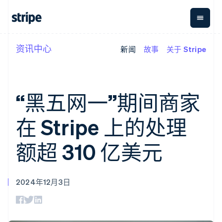
资讯中心
新闻
故事
关于 Stripe
按企业阶段
文档
学习
支付
营收
资金管
平台
理
易市
大型企业
Stripe 文档
博客
Payments
Billing
初创企业
API 参考文档
客户案例
在线支付
经常性收入
Global
Conn
库与 SDK
指南
“黑五网一”期间商家
Managed
Metronome
Payouts
Stripe Apps
Payments
按用量计费
平台
备案商家解决
Subscriptions
向第三
在 Stripe 上的处理
按应用场景
方案
方打款
支持
订阅管理
Payment links
Crypto
指南
智能体商务
Invoicing
钱包、
额超 310 亿美元
加密货币
获取支持
无代码支付
一次性或定期
稳定币
电子商务
接受线上付款
托管支持方案
Checkout
账单
发行和
嵌入式金融
实施预置结账流程
专业服务
预构建支付界
Tax
发卡基
财务自动化
构建平台或交易市场
面
销售税和增值
础设施
2024年12月3日
全球化企业
管理订阅
Elements
税自动化
应用内支付
提供按用量计费
灵活的 UI 组件
Revenue
交易市场
发行稳定币支持的支付卡
支付方式
Recognition
公司
资金管理
通过智能体配置和管理服
支持 125 种以
会计自动化
平台
务