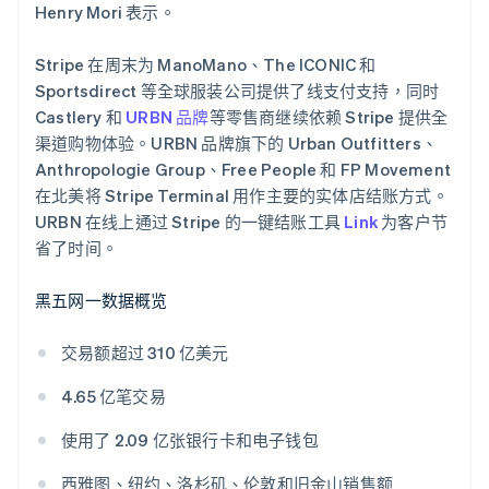
法国
Henry Mori 表示。
Français
English
芬兰
Stripe 在周末为 ManoMano、The ICONIC 和
English
Svenska
Sportsdirect 等全球服装公司提供了线支付支持，同时
荷兰
Castlery 和
URBN 品牌
等零售商继续依赖 Stripe 提供全
Nederlands
English
渠道购物体验。URBN 品牌旗下的 Urban Outfitters、
加拿大
Anthropologie Group、Free People 和 FP Movement
English
Français
捷克
在北美将 Stripe Terminal 用作主要的实体店结账方式。
English
URBN 在线上通过 Stripe 的一键结账工具
Link
为客户节
克罗地亚
省了时间。
English
Italiano
拉脱维亚
黑五网一数据概览
English
立陶宛
English
交易额超过 310 亿美元
列支敦士登
Deutsch
English
4.65 亿笔交易
卢森堡
Français
Deutsch
English
使用了 2.09 亿张银行卡和电子钱包
罗马尼亚
English
西雅图、纽约、洛杉矶、伦敦和旧金山销售额