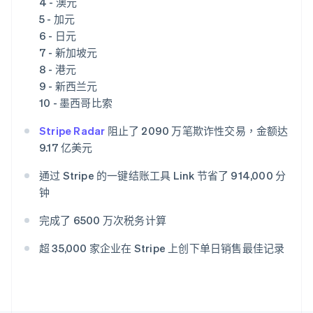
4 - 澳元
斯洛文尼亚
5 - 加元
English
Italiano
泰国
6 - 日元
ไทย
English
7 - 新加坡元
希腊
8 - 港元
English
9 - 新西兰元
西班牙
10 - 墨西哥比索
Español
English
新加坡
Stripe Radar
阻止了 2090 万笔欺诈性交易，金额达
English
简体中文
9.17 亿美元
新西兰
English
通过 Stripe 的一键结账工具 Link 节省了 914,000 分
匈牙利
钟
English
意大利
完成了 6500 万次税务计算
Italiano
English
印度
超 35,000 家企业在 Stripe 上创下单日销售最佳记录
English
英国
English
直布罗陀
English