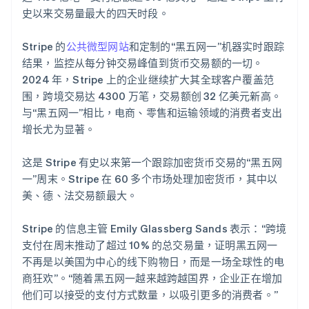
史以来交易量最大的四天时段。
Stripe Sessions 2026
Stripe 的
公共微型网站
和定制的“黑五网一”机器实时跟踪
了解 Stripe 如何为 AI 构建经济基础设施。
立即观看
结果，监控从每分钟交易峰值到货币交易额的一切。
2024 年，Stripe 上的企业继续扩大其全球客户覆盖范
围，跨境交易达 4300 万笔，交易额创 32 亿美元新高。
与“黑五网一”相比，电商、零售和运输领域的消费者支出
增长尤为显著。
这是 Stripe 有史以来第一个跟踪加密货币交易的“黑五网
一”周末。Stripe 在 60 多个市场处理加密货币，其中以
美、德、法交易额最大。
Stripe 的信息主管 Emily Glassberg Sands 表示：“跨境
支付在周末推动了超过 10% 的总交易量，证明黑五网一
不再是以美国为中心的线下购物日，而是一场全球性的电
商狂欢”。“随着黑五网一越来越跨越国界，企业正在增加
他们可以接受的支付方式数量，以吸引更多的消费者。”