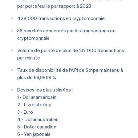
Italiano
English
par portefeuille par rapport à 2023
Japon
日本語
English
428 000 transactions en cryptomonnaie
Lettonie
36 marchés concernés par les transactions en
English
Liechtenstein
cryptomonnaie
Deutsch
English
Lituanie
Volume de pointe de plus de 137 000 transactions
English
par minute
Luxembourg
Français
Deutsch
English
Taux de disponibilité de l'API de Stripe maintenu à
Malaisie
plus de 99,9999 %
English
简体中文
Malte
Devises les plus utilisées :
English
1 - Dollar américain
Mexique
2 - Livre sterling
Español
English
Norvège
3 - Euro
English
4 - Dollar australien
Nouvelle-Zélande
5 - Dollar canadien
English
6 - Yen japonais
Pays-Bas