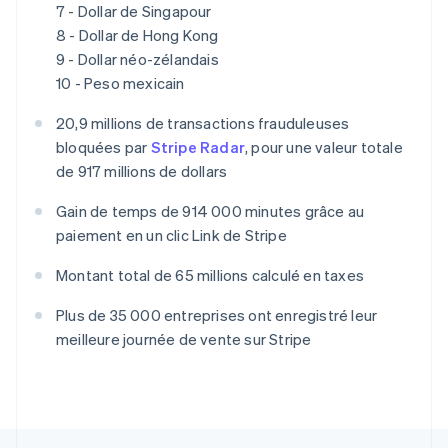
7 - Dollar de Singapour
Nederlands
English
Pologne
8 - Dollar de Hong Kong
English
9 - Dollar néo-zélandais
Portugal
10 - Peso mexicain
Português
English
R.A.S. de Hong Kong, Chine
20,9 millions de transactions frauduleuses
English
简体中文
bloquées par
Stripe Radar
, pour une valeur totale
République tchèque
de 917 millions de dollars
English
Roumanie
Gain de temps de 914 000 minutes grâce au
English
paiement en un clic Link de Stripe
Royaume-Uni
English
Montant total de 65 millions calculé en taxes
Singapour
English
简体中文
Plus de 35 000 entreprises ont enregistré leur
Slovaquie
meilleure journée de vente sur Stripe
English
Slovénie
English
Italiano
Suède
Svenska
English
Suisse