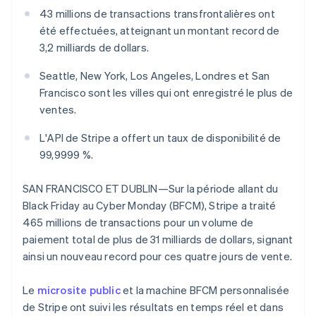
Découvrez les prochaines évolutions
Commerce en ligne
43 millions de transactions transfrontalières ont
été effectuées, atteignant un montant record de
Radar
Prévention de la fraude
3,2 milliards de dollars.
Écosystème
Atlas
Seattle, New York, Los Angeles, Londres et San
Constitution de start-up
Partenaires
Francisco sont les villes qui ont enregistré le plus de
Climate
Stripe App Marketplace
ventes.
Élimination du carbone
Identity
L'API de Stripe a offert un taux de disponibilité de
Vérification de l'identité
99,9999 %.
SAN FRANCISCO ET DUBLIN—Sur la période allant du
Black Friday au Cyber Monday (BFCM), Stripe a traité
465 millions de transactions pour un volume de
Stripe Sessions 2026
paiement total de plus de 31 milliards de dollars, signant
Découvrez comment Stripe construit l’infrastructure écono
ainsi un nouveau record pour ces quatre jours de vente.
Regarder la vidéo
Le
microsite public
et la machine BFCM personnalisée
de Stripe ont suivi les résultats en temps réel et dans