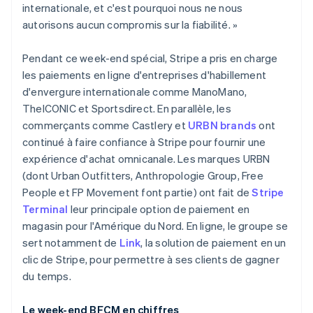
Allemagne
internationale, et c'est pourquoi nous ne nous
Deutsch
English
autorisons aucun compromis sur la fiabilité. »
Australie
English
Autriche
Pendant ce week-end spécial, Stripe a pris en charge
Deutsch
English
les paiements en ligne d'entreprises d'habillement
Belgique
d'envergure internationale comme ManoMano,
Nederlands
Français
Deutsch
English
TheICONIC et Sportsdirect. En parallèle, les
Brésil
commerçants comme Castlery et
URBN brands
ont
Português
English
Bulgarie
continué à faire confiance à Stripe pour fournir une
English
expérience d'achat omnicanale. Les marques URBN
Canada
(dont Urban Outfitters, Anthropologie Group, Free
English
Français
People et FP Movement font partie) ont fait de
Stripe
Chine continentale
Terminal
leur principale option de paiement en
简体中文
English
Chypre
magasin pour l'Amérique du Nord. En ligne, le groupe se
English
sert notamment de
Link
, la solution de paiement en un
Croatie
clic de Stripe, pour permettre à ses clients de gagner
English
Italiano
du temps.
Danemark
English
Émirats arabes unis
Le week-end BFCM en chiffres