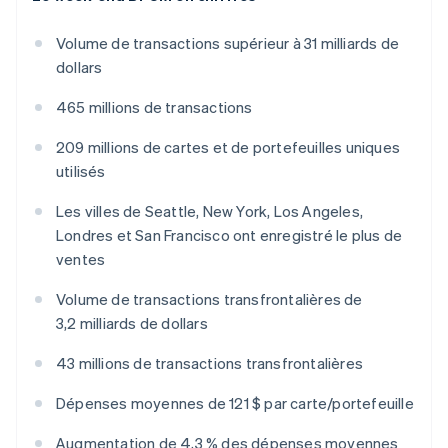
English
Espagne
Volume de transactions supérieur à 31 milliards de
Español
English
dollars
Estonie
English
465 millions de transactions
États-Unis
English
Español
简体中文
209 millions de cartes et de portefeuilles uniques
Finlande
utilisés
English
Svenska
France
Les villes de Seattle, New York, Los Angeles,
Français
English
Londres et San Francisco ont enregistré le plus de
Gibraltar
ventes
English
Grèce
Volume de transactions transfrontalières de
English
Hongrie
3,2 milliards de dollars
English
Inde
43 millions de transactions transfrontalières
English
Irlande
Dépenses moyennes de 121 $ par carte/portefeuille
English
Italie
Augmentation de 4,3 % des dépenses moyennes