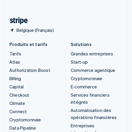
Deutsch
Français
Italiano
English
Thaïlande
ไทย
English
Belgique (Français)
Produits et tarifs
Solutions
Tarifs
Grandes entreprises
Atlas
Start-up
Authorization Boost
Commerce agentique
Billing
Cryptomonnaie
Capital
E-commerce
Checkout
Services financiers
intégrés
Climate
Automatisation des
Connect
opérations financières
Cryptomonnaie
Entreprises
Data Pipeline