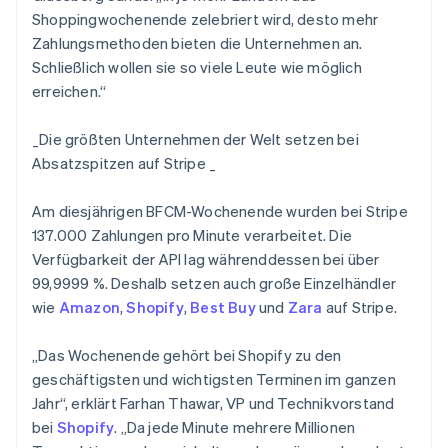
Shoppingwochenende zelebriert wird, desto mehr
Zahlungsmethoden bieten die Unternehmen an.
Schließlich wollen sie so viele Leute wie möglich
erreichen.“
_
Die größten Unternehmen der Welt setzen bei
Absatzspitzen auf Stripe _
Am diesjährigen BFCM-Wochenende wurden bei Stripe
137.000 Zahlungen pro Minute verarbeitet. Die
Verfügbarkeit der API lag währenddessen bei über
99,9999 %. Deshalb setzen auch große Einzelhändler
wie
Amazon
,
Shopify
,
Best Buy
und
Zara
auf Stripe.
„Das Wochenende gehört bei Shopify zu den
geschäftigsten und wichtigsten Terminen im ganzen
Jahr“, erklärt Farhan Thawar, VP und Technikvorstand
bei
Shopify
. „Da jede Minute mehrere Millionen
Australien