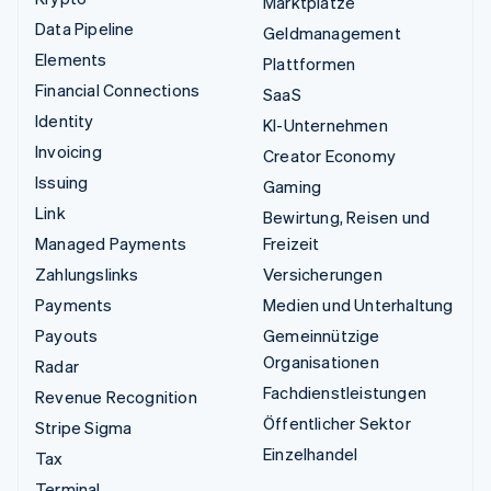
Marktplätze
Data Pipeline
Geldmanagement
Elements
Plattformen
Financial Connections
SaaS
Identity
KI-Unternehmen
Invoicing
Creator Economy
Issuing
Gaming
Link
Bewirtung, Reisen und
Managed Payments
Freizeit
Zahlungslinks
Versicherungen
Payments
Medien und Unterhaltung
Payouts
Gemeinnützige
Organisationen
Radar
Fachdienstleistungen
Revenue Recognition
Öffentlicher Sektor
Stripe Sigma
Einzelhandel
Tax
Terminal