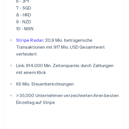
6 - JPY
Deutsch
Français
Italiano
English
Singapur
7 - SGD
English
简体中文
8 - HKD
Slowakei
9 - NZD
English
10 - MXN
Slowenien
English
Italiano
Stripe Radar
: 20,9 Mio. betrügerische
Sonderverwaltungsregion Hongkong,
Transaktionen mit 917 Mio. USD Gesamtwert
China
verhindert
English
简体中文
Spanien
Link: 914.000 Min. Zeitersparnis durch Zahlungen
Español
English
mit einem Klick
Thailand
ไทย
English
65 Mio. Steuerberechnungen
Tschechische Republik
English
> 35.000 Unternehmen verzeichneten ihren besten
Ungarn
Einzeltag auf Stripe
English
Vereinigte Arabische Emirate
English
Vereinigte Staaten
English
Español
简体中文