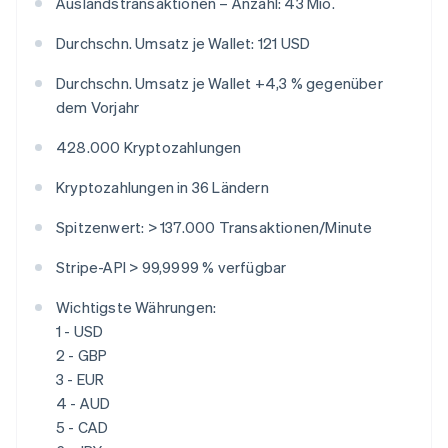
Auslandstransaktionen – Anzahl: 43 Mio.
English
简体中文
Malta
Durchschn. Umsatz je Wallet: 121 USD
English
Mexiko
Durchschn. Umsatz je Wallet +4,3 % gegenüber
Español
English
dem Vorjahr
Neuseeland
English
428.000 Kryptozahlungen
Niederlande
Nederlands
English
Kryptozahlungen in 36 Ländern
Norwegen
English
Spitzenwert: > 137.000 Transaktionen/Minute
Österreich
Deutsch
English
Stripe-API > 99,9999 % verfügbar
Polen
English
Wichtigste Währungen:
Portugal
1 - USD
Português
English
Rumänien
2 - GBP
English
3 - EUR
Schweden
4 - AUD
Svenska
English
5 - CAD
Schweiz