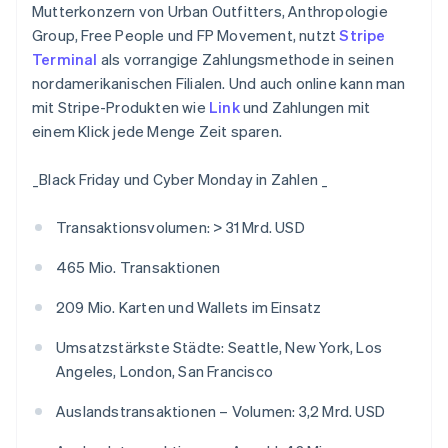
English
Mutterkonzern von Urban Outfitters, Anthropologie
Indien
Group, Free People und FP Movement, nutzt
Stripe
English
Terminal
als vorrangige Zahlungsmethode in seinen
Irland
nordamerikanischen Filialen. Und auch online kann man
English
mit Stripe-Produkten wie
Link
und Zahlungen mit
Italien
einem Klick jede Menge Zeit sparen.
Italiano
English
Japan
日本語
English
_
Black Friday und Cyber Monday in Zahlen _
Kanada
English
Français
Transaktionsvolumen: > 31 Mrd. USD
Kroatien
English
Italiano
465 Mio. Transaktionen
Lettland
English
209 Mio. Karten und Wallets im Einsatz
Liechtenstein
Deutsch
English
Umsatzstärkste Städte: Seattle, New York, Los
Litauen
Angeles, London, San Francisco
English
Luxemburg
Auslandstransaktionen – Volumen: 3,2 Mrd. USD
Français
Deutsch
English
Malaysia