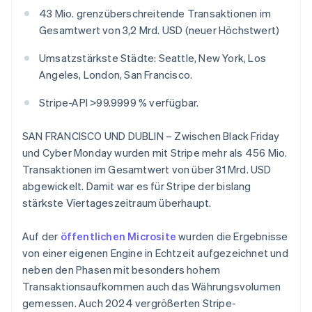
Betrugsprävention
Ecosystem
43 Mio. grenzüberschreitende Transaktionen im
Atlas
Gesamtwert von 3,2 Mrd. USD (neuer Höchstwert)
Start-up-Gründung
Partner
Stripe App-Marktplatz
Umsatzstärkste Städte: Seattle, New York, Los
Climate
CO₂-Entnahme
Angeles, London, San Francisco.
Identity
Stripe-API >99.9999 % verfügbar.
Online-Identitätsprüfung
SAN FRANCISCO UND DUBLIN – Zwischen Black Friday
und Cyber Monday wurden mit Stripe mehr als 456 Mio.
Transaktionen im Gesamtwert von über 31 Mrd. USD
abgewickelt. Damit war es für Stripe der bislang
Stripe-Sessions 2026
Erfahren Sie, wie Stripe Lösungen für die Wirts
stärkste Viertageszeitraum überhaupt.
Jetzt ansehen
Auf der
öffentlichen Microsite
wurden die Ergebnisse
von einer eigenen Engine in Echtzeit aufgezeichnet und
neben den Phasen mit besonders hohem
Transaktionsaufkommen auch das Währungsvolumen
gemessen. Auch 2024 vergrößerten Stripe-