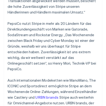
Transaktionen abgewickelt werden müssen, beschert
English
die hohe Zuverlässigkeit von Stripe unseren
Belgien
Händlerinnen und Händlern maximalen Umsatz.“
Nederlands
Français
Deutsch
English
Brasilien
Português
English
PepsiCo nutzt Stripe in mehr als 20 Ländern für das
Bulgarien
Direktkundengeschäft von Marken wie Gatorade,
English
SodaStream und Rockstar Energy. „Das Wochenende
Dänemark
zwischen Black Friday und Cyber Monday ist einer der
English
Deutschland
Gründe, weshalb wir uns überhaupt für Stripe
Deutsch
English
entschieden haben. Zuverlässigkeit ist uns extrem
Estland
wichtig, da wir weltweit verstärkt auf das
English
Onlinegeschäft setzen“, so Henry Mori, Technik-VP bei
Festlandchina
PepsiCo.
简体中文
English
Finnland
English
Svenska
Auch internationalen Modeketten wie ManoMano, The
Frankreich
ICONIC und Sportsdirect ermöglichte Stripe an dem
Français
English
Wochenende Online-Zahlungen, während Einzelhändler
Gibraltar
wie Castlery und
URBN brands
Stripe auch weiterhin
English
Griechenland
für Omnichannel-Angebote nutzen. URBN brands, der