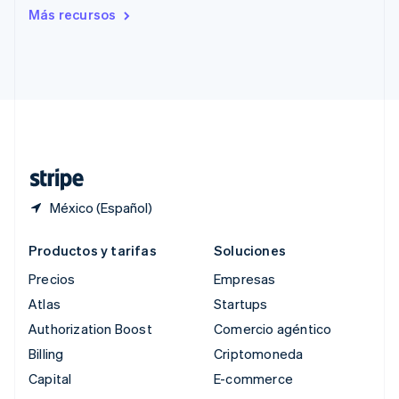
Rumania
Más recursos
English
Singapur
English
简体中文
Suecia
Svenska
English
Suiza
Deutsch
Français
Italiano
English
Tailandia
ไทย
English
México (Español)
Productos y tarifas
Soluciones
Precios
Empresas
Atlas
Startups
Authorization Boost
Comercio agéntico
Billing
Criptomoneda
Capital
E-commerce