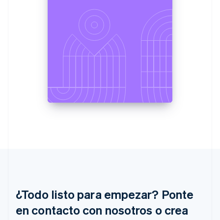
Gibraltar
English
Grecia
English
Hungría
English
India
English
Irlanda
English
Italia
Italiano
English
Japón
日本語
English
Letonia
English
Liechtenstein
Deutsch
English
Lituania
¿Todo listo para empezar? Ponte
English
Luxemburgo
en contacto con nosotros o crea
Français
Deutsch
English