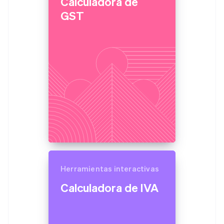
Calculadora de
Chipre
GST
English
Croacia
English
Italiano
Ecosistema
Dinamarca
Sesiones de Stripe 2026
English
Socios
Descubre cómo Stripe construye la infraestructura económi
Emiratos Árabes Unidos
Stripe App Marketplace
Mirar ahora
English
Eslovaquia
English
Eslovenia
English
Italiano
España
Español
English
Estados Unidos
English
Español
简体中文
Estonia
Herramientas interactivas
English
Calculadora de IVA
Finlandia
English
Svenska
Francia
Français
English