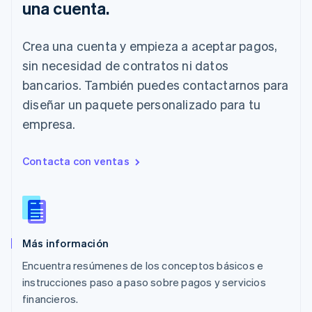
Malasia
una cuenta.
English
简体中文
Malta
Crea una cuenta y empieza a aceptar pagos,
English
México
sin necesidad de contratos ni datos
Español
English
bancarios. También puedes contactarnos para
Noruega
English
diseñar un paquete personalizado para tu
Nueva Zelandia
empresa.
English
Países Bajos
Nederlands
English
Contacta con ventas
Polonia
English
Portugal
Português
English
RAE de Hong Kong, China
Más información
English
简体中文
Reino Unido
Encuentra resúmenes de los conceptos básicos e
English
instrucciones paso a paso sobre pagos y servicios
República Checa
financieros.
English