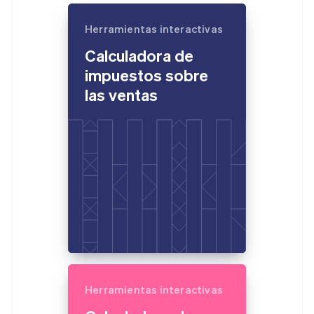
Authorization
Recognition
Empresa
Gestión del dinero
Gestionar
Boost
Automatización
Plataformas
suscripciones
Herramientas interactivas
Optimizaciones
contable
Hoja de ruta del
SaaS
Ofrecer cobro por
de aceptación
Stripe Sigma
producto
consumo
Calculadora de
Link
Informes
Conferencia anual
Emitir tarjetas
Proceso de
personalizados
impuestos sobre
Sessions
respaldadas por
compra
Data Pipeline
Empleos
monedas estables
las ventas
Por sector
Alemania
acelerado
Sincronización
Sala de prensa
Aprovisiona y gestiona
de datos
Deutsch
English
Stripe Press
servicios con agentes
Australia
Empresas de IA
Economía de los
English
creadores
Austria
Juegos
Contacto
Deutsch
English
Más
Recursos
Hostelería, viajes y ocio
Bélgica
Product roadmap
Contacta con ventas
Nederlands
Français
Deutsch
English
Ver lo que viene
Seguros
Integraciones de
Conviértete en socio
Brasil
Medios de
aplicaciones
Radar
Português
English
comunicación y
Ejemplos de código
Prevención de fraude
Bulgaria
entretenimiento
Blog de
Organizaciones sin
desarrolladores
English
Atlas
fines de lucro
Estado de la API
Canadá
Constitución de una startup
Servicios
English
Français
Climate
profesionales
Herramientas interactivas
China continental
Eliminación de dióxido de carbono
Sector público
简体中文
English
Minorista