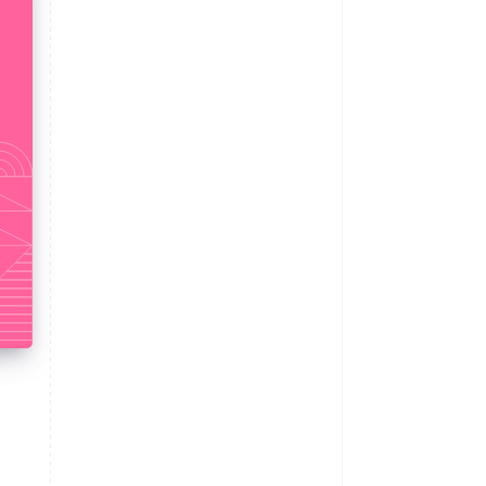
Stripe Sessions 2026
Scopri come Stripe sta
costruendo
l'infrastruttura
economica per l'IA.
Guarda ora