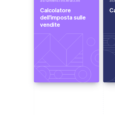
Strumenti interattivi
St
Link
Calcolatore
C
Pagamento accelerato
Financial Connections
dell'imposta sulle
Conti finanziari collegati
vendite