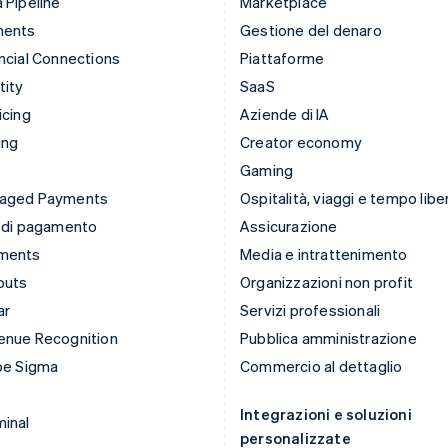
 Pipeline
Marketplace
ments
Gestione del denaro
ncial Connections
Piattaforme
tity
SaaS
icing
Aziende di IA
ing
Creator economy
Gaming
aged Payments
Ospitalità, viaggi e tempo libe
 di pagamento
Assicurazione
ments
Media e intrattenimento
outs
Organizzazioni non profit
ar
Servizi professionali
enue Recognition
Pubblica amministrazione
pe Sigma
Commercio al dettaglio
Integrazioni e soluzioni
inal
personalizzate