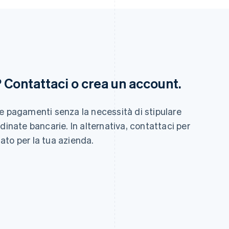
Finlandia
Lussemburgo
? Contattaci o crea un account.
English
Svenska
Français
Deutsch
English
Francia
Malaysia
Français
English
English
简体中文
e pagamenti senza la necessità di stipulare
Germania
Malta
Deutsch
English
English
dinate bancarie. In alternativa, contattaci per
Giappone
Messico
ato per la tua azienda.
日本語
English
Español
English
Gibilterra
Norvegia
English
English
Grecia
Nuova Zelanda
English
English
India
Paesi Bassi
English
Nederlands
English
Irlanda
Polonia
English
English