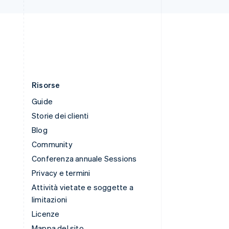
Thailandia
ไทย
English
Ungheria
English
Risorse
Guide
Storie dei clienti
Blog
Community
Conferenza annuale Sessions
Privacy e termini
Attività vietate e soggette a
limitazioni
Licenze
Mappa del sito