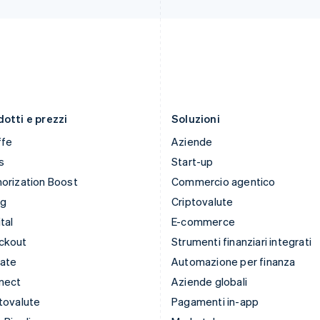
Italia
Portogallo
Italiano
English
Português
English
Lettonia
RAS di Hong Kong, Cina
English
English
简体中文
Liechtenstein
Regno Unito
Deutsch
English
English
Lituania
Repubblica Ceca
English
English
otti e prezzi
Soluzioni
ffe
Aziende
s
Start-up
orization Boost
Commercio agentico
ng
Criptovalute
tal
E-commerce
ckout
Strumenti finanziari integrati
mate
Automazione per finanza
nect
Aziende globali
tovalute
Pagamenti in-app