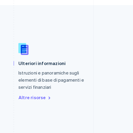
Romania
English
Singapore
English
简体中文
Ulteriori informazioni
Slovacchia
English
Istruzioni e panoramiche sugli
Slovenia
elementi di base di pagamenti e
English
Italiano
servizi finanziari
Spagna
Español
English
Altre risorse
Stati Uniti
English
Español
简体中文
Svezia
Svenska
English
Svizzera
Deutsch
Français
Italiano
English