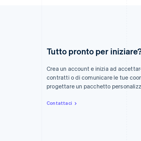
Australia
Tutto pronto per iniziare
English
Austria
Deutsch
English
Crea un account e inizia ad accettar
Belgio
Nederlands
Français
Deutsch
English
contratti o di comunicare le tue coor
Brasile
progettare un pacchetto personalizz
Português
English
Bulgaria
English
Contattaci
Canada
English
Français
Cina continentale
简体中文
English
Cipro
English