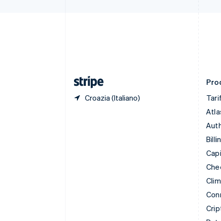
Croazia
English
Italiano
Danimarca
English
Emirati Arabi Uniti
English
Estonia
English
Prod
Croazia (Italiano)
Tari
Atla
Auth
Billi
Capi
Che
Cli
Con
Crip