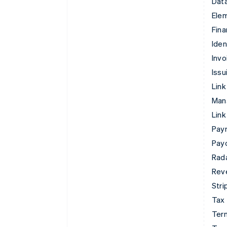
Data
Ele
Fina
Iden
Invo
Issu
Link
Man
Link
Pay
Pay
Rad
Rev
Stri
Tax
Term