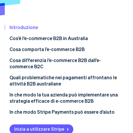
Scopri cosa ti aspetta
Radar
Ecosistema
Prevenzione delle frodi
Introduzione
Partner
Atlas
Stripe App Marketplace
Costituzione di start-up
Cos’è l’e-commerce B2B in Australia
Climate
Rimozione del carbonio
Cosa comporta l’e-commerce B2B
Identity
Cosa differenzia l’e-commerce B2B dall’e-
Verifica online dell'identità
commerce B2C
Quali problematiche nei pagamenti affrontano le
attività B2B australiane
In che modo la tua azienda può implementare una
Stripe Sessions 2026
strategia efficace di e-commerce B2B
Scopri come Stripe sta costruendo l'infrastruttura economi
Guarda ora
In che modo Stripe Payments può essere d’aiuto
Inizia a utilizzare Stripe