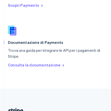
Repubblica Ceca
Scopri Payments
English
Romania
English
Singapore
English
简体中文
Slovacchia
English
Documentazione di Payments
Slovenia
English
Italiano
Trova una guida per integrare le API per i pagamenti di
Spagna
Stripe.
Español
English
Stati Uniti
Consulta la documentazione
English
Español
简体中文
Svezia
Svenska
English
Svizzera
Deutsch
Français
Italiano
English
Thailandia
ไทย
English
Ungheria
English