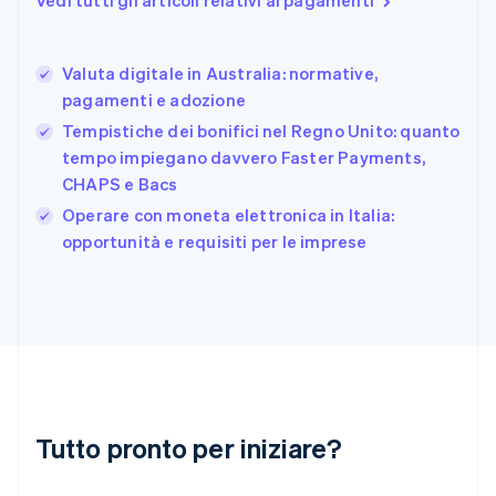
Vedi tutti gli articoli relativi ai pagamenti
Francia
Français
English
Germania
Valuta digitale in Australia: normative,
Deutsch
English
pagamenti e adozione
Giappone
日本語
English
Tempistiche dei bonifici nel Regno Unito: quanto
Gibilterra
tempo impiegano davvero Faster Payments,
English
CHAPS e Bacs
Grecia
English
Operare con moneta elettronica in Italia:
India
opportunità e requisiti per le imprese
English
Irlanda
English
Italia
Italiano
English
Lettonia
English
Liechtenstein
Deutsch
English
Tutto pronto per iniziare?
Lituania
English