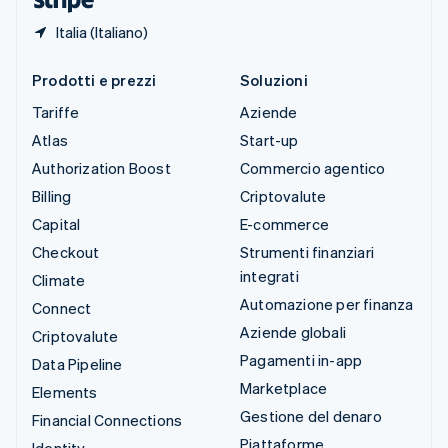
Italia (Italiano)
Prodotti e prezzi
Soluzioni
Tariffe
Aziende
Atlas
Start-up
Authorization Boost
Commercio agentico
Billing
Criptovalute
Capital
E-commerce
Checkout
Strumenti finanziari
integrati
Climate
Automazione per finanza
Connect
Aziende globali
Criptovalute
Pagamenti in-app
Data Pipeline
Marketplace
Elements
Gestione del denaro
Financial Connections
Piattaforme
Identity