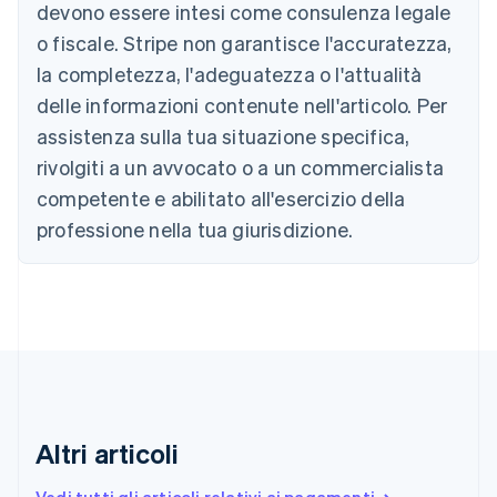
devono essere intesi come consulenza legale
Belgio
Nederlands
Français
Deutsch
English
o fiscale. Stripe non garantisce l'accuratezza,
Brasile
la completezza, l'adeguatezza o l'attualità
Português
English
Bulgaria
delle informazioni contenute nell'articolo. Per
English
assistenza sulla tua situazione specifica,
Canada
rivolgiti a un avvocato o a un commercialista
English
Français
Cina continentale
competente e abilitato all'esercizio della
简体中文
English
professione nella tua giurisdizione.
Cipro
English
Croazia
English
Italiano
Danimarca
English
Emirati Arabi Uniti
English
Estonia
English
Altri articoli
Finlandia
English
Svenska