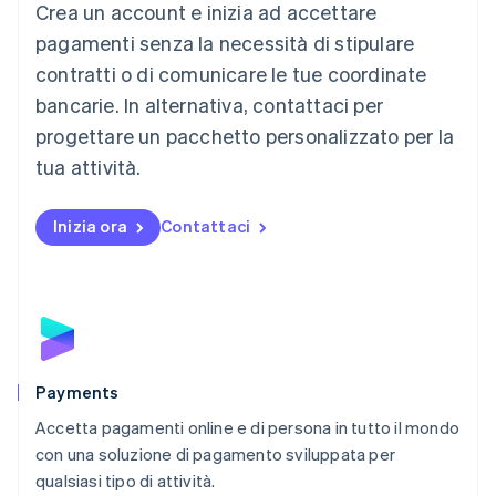
Crea un account e inizia ad accettare
Lussemburgo
Français
Deutsch
English
pagamenti senza la necessità di stipulare
Malaysia
contratti o di comunicare le tue coordinate
English
简体中文
Malta
bancarie. In alternativa, contattaci per
English
progettare un pacchetto personalizzato per la
Messico
tua attività.
Español
English
Norvegia
English
Inizia ora
Contattaci
Nuova Zelanda
English
Paesi Bassi
Nederlands
English
Polonia
English
Portogallo
Português
English
Payments
RAS di Hong Kong, Cina
Accetta pagamenti online e di persona in tutto il mondo
English
简体中文
con una soluzione di pagamento sviluppata per
Regno Unito
English
qualsiasi tipo di attività.