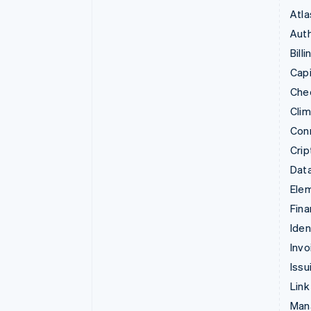
Atla
Auth
Billi
Capi
Che
Cli
Con
Crip
Data
Ele
Fina
Iden
Invo
Issu
Link
Man