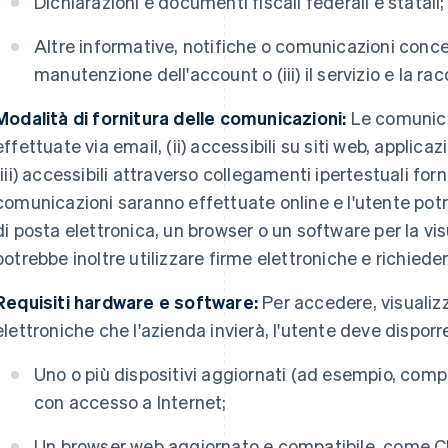
Dichiarazioni e documenti fiscali federali e statali;
Altre informative, notifiche o comunicazioni concerne
manutenzione dell'account o (iii) il servizio e la rac
Modalità di fornitura delle comunicazioni:
Le comunicaz
effettuate via email, (ii) accessibili su siti web, applicaz
(iii) accessibili attraverso collegamenti ipertestuali forni
comunicazioni saranno effettuate online e l'utente potr
di posta elettronica, un browser o un software per la vi
potrebbe inoltre utilizzare firme elettroniche e richieder
Requisiti hardware e software:
Per accedere, visualiz
elettroniche che l'azienda invierà, l'utente deve disporre
Uno o più dispositivi aggiornati (ad esempio, comput
con accesso a Internet;
Un browser web aggiornato e compatibile, come Chr