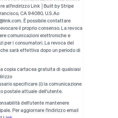
e all'indirizzo Link │Built by Stripe
Francisco, CA 94080, U.S.Ao
t@link.com. È possibile contattare
 revocare il proprio consenso. La revoca
evere comunicazioni elettroniche e
izi per i consumatori. La revoca del
che sarà effettiva dopo un periodo di
a copia cartacea gratuita di qualsiasi
irizzo
essario specificare (i) la comunicazione
zo postale attuale dell'utente.
Romania
onsabilità dell'utente mantenere
English
cipale. Per aggiornare l'indirizzo email
Singapore
English
简体中文
t Link
.