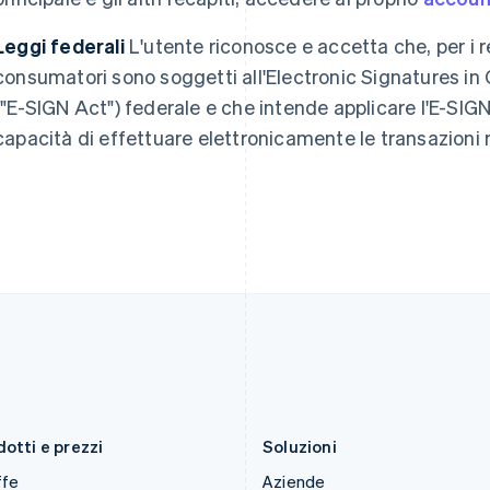
Germania
Malta
Deutsch
English
English
Leggi federali
L'utente riconosce e accetta che, per i res
Giappone
Messico
consumatori sono soggetti all'Electronic Signatures i
日本語
English
Español
English
Gibilterra
Norvegia
("E-SIGN Act") federale e che intende applicare l'E-SIGN 
English
English
capacità di effettuare elettronicamente le transazioni re
Grecia
Nuova Zelanda
English
English
India
Paesi Bassi
English
Nederlands
English
Irlanda
Polonia
English
English
Italia
Portogallo
Italiano
English
Português
English
Lettonia
RAS di Hong Kong, Cina
English
English
简体中文
Liechtenstein
Regno Unito
Deutsch
English
English
Lituania
Repubblica Ceca
English
English
otti e prezzi
Soluzioni
ffe
Aziende