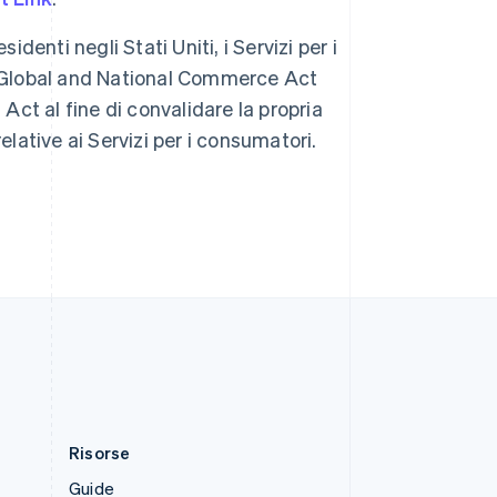
Slovacchia
English
identi negli Stati Uniti, i Servizi per i
Slovenia
n Global and National Commerce Act
English
Italiano
Spagna
Act al fine di convalidare la propria
Español
English
lative ai Servizi per i consumatori.
Stati Uniti
English
Español
简体中文
Svezia
Svenska
English
Svizzera
Deutsch
Français
Italiano
English
Thailandia
ไทย
English
Ungheria
English
Risorse
Guide