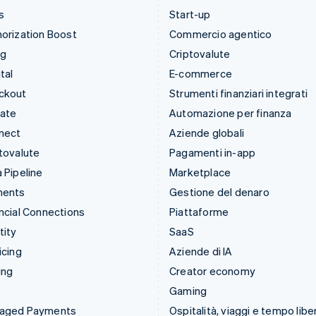
s
Start-up
orization Boost
Commercio agentico
ng
Criptovalute
tal
E-commerce
ckout
Strumenti finanziari integrati
mate
Automazione per finanza
nect
Aziende globali
tovalute
Pagamenti in-app
 Pipeline
Marketplace
ments
Gestione del denaro
ncial Connections
Piattaforme
tity
SaaS
icing
Aziende di IA
ing
Creator economy
Gaming
aged Payments
Ospitalità, viaggi e tempo libe