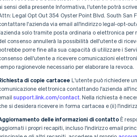
ai sensi della presente Informativa, l'utente potrà scriver
Attn: Legal Opt Out 354 Oyster Point Blvd. South San 
contattare l'azienda via email all'indirizzo legal-opt-ou
l'azienda solo tramite posta ordinaria o elettronica per
del consenso annullerà la possibilità dell'utente di ric
potrebbe porre fine alla sua capacità di utilizzare i Serv
consenso dell'utente a ricevere comunicazioni elettroni
tempo ragionevole necessario per elaborare la revoca.
Richiesta di copie cartacee
L'utente può richiedere un
comunicazione elettronica contattando l'azienda all'ind
email
support.link.com/contact
. Nella richiesta è nec
che si desidera ricevere in forma cartacea e (ii) l'indiriz
Finlandia
Lussemburgo
Aggiornamento delle informazioni di contatto
È resp
English
Svenska
Français
Deutsch
English
aggiornati i propri recapiti, incluso l'indirizzo email prin
Francia
Malaysia
Français
English
English
简体中文
principale e gli altri recapiti, accedere al proprio
accoun