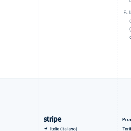
Belgio
Nederlands
Français
Deutsch
English
Brasile
Português
English
Bulgaria
English
Canada
English
Français
Cina continentale
简体中文
English
Cipro
English
Croazia
English
Italiano
Danimarca
English
Emirati Arabi Uniti
English
Estonia
English
Prod
Italia (Italiano)
Tari