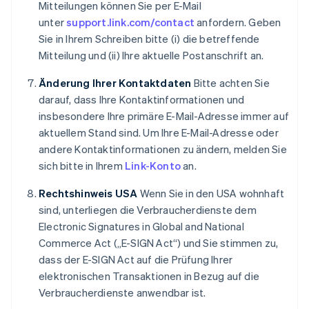
Mitteilungen können Sie per E-Mail
Irland
unter
support.link.com/contact
anfordern. Geben
English
Italien
Sie in Ihrem Schreiben bitte (i) die betreffende
Italiano
English
Mitteilung und (ii) Ihre aktuelle Postanschrift an.
Japan
日本語
English
Änderung Ihrer Kontaktdaten
Bitte achten Sie
Kanada
darauf, dass Ihre Kontaktinformationen und
English
Français
insbesondere Ihre primäre E-Mail-Adresse immer auf
Kroatien
aktuellem Stand sind. Um Ihre E-Mail-Adresse oder
English
Italiano
Lettland
andere Kontaktinformationen zu ändern, melden Sie
English
sich bitte in Ihrem
Link-Konto
an.
Liechtenstein
Deutsch
English
Rechtshinweis USA
Wenn Sie in den USA wohnhaft
Litauen
sind, unterliegen die Verbraucherdienste dem
English
Electronic Signatures in Global and National
Luxemburg
Commerce Act („E-SIGN Act“) und Sie stimmen zu,
Français
Deutsch
English
Malaysia
dass der E-SIGN Act auf die Prüfung Ihrer
English
简体中文
elektronischen Transaktionen in Bezug auf die
Malta
Verbraucherdienste anwendbar ist.
English