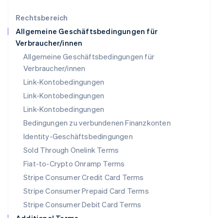
Mexiko
Rechtsbereich
Español
English
Neuseeland
Allgemeine Geschäftsbedingungen für
English
Verbraucher/innen
Niederlande
Allgemeine Geschäftsbedingungen für
Nederlands
English
Norwegen
Verbraucher/innen
English
Link-Kontobedingungen
Österreich
Link-Kontobedingungen
Deutsch
English
Polen
Link-Kontobedingungen
English
Bedingungen zu verbundenen Finanzkonten
Portugal
Português
English
Identity-Geschäftsbedingungen
Rumänien
Sold Through Onelink Terms
English
Schweden
Fiat-to-Crypto Onramp Terms
Svenska
English
Stripe Consumer Credit Card Terms
Schweiz
Stripe Consumer Prepaid Card Terms
Deutsch
Français
Italiano
English
Singapur
Stripe Consumer Debit Card Terms
English
简体中文