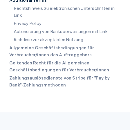
Additional Terms
Slowakei
Rechtshinweis zu elektronischen Unterschriften in
English
Link
Slowenien
English
Italiano
Privacy Policy
Sonderverwaltungsregion Hongkong,
Autorisierung von Banküberweisungen mit Link
China
Richtlinie zur akzeptablen Nutzung
English
简体中文
Spanien
Allgemeine Geschäftsbedingungen für
Español
English
Verbraucher/innen des Auftraggebers
Thailand
Geltendes Recht für die Allgemeinen
ไทย
English
Tschechische Republik
Geschäftsbedingungen für Verbraucher/innen
English
Zahlungsauslösedienste von Stripe für "Pay by
Ungarn
Bank"-Zahlungsmethoden
English
Vereinigte Arabische Emirate
English
Vereinigte Staaten
English
Español
简体中文
Vereinigtes Königreich
English
Zypern