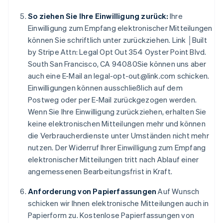
Brasilien
So ziehen Sie Ihre Einwilligung zurück:
Ihre
Português
English
Bulgarien
Einwilligung zum Empfang elektronischer Mitteilungen
English
können Sie schriftlich unter zurückziehen. Link │Built
Dänemark
by Stripe Attn: Legal Opt Out 354 Oyster Point Blvd.
English
South San Francisco, CA 94080Sie können uns aber
Deutschland
auch eine E-Mail an legal-opt-out@link.com schicken.
Deutsch
English
Estland
Einwilligungen können ausschließlich auf dem
English
Postweg oder per E-Mail zurückgezogen werden.
Festlandchina
Wenn Sie Ihre Einwilligung zurückziehen, erhalten Sie
简体中文
English
keine elektronischen Mitteilungen mehr und können
Finnland
die Verbraucherdienste unter Umständen nicht mehr
English
Svenska
Frankreich
nutzen. Der Widerruf Ihrer Einwilligung zum Empfang
Français
English
elektronischer Mitteilungen tritt nach Ablauf einer
Gibraltar
angemessenen Bearbeitungsfrist in Kraft.
English
Griechenland
Anforderung von Papierfassungen
Auf Wunsch
English
schicken wir Ihnen elektronische Mitteilungen auch in
Indien
Papierform zu. Kostenlose Papierfassungen von
English