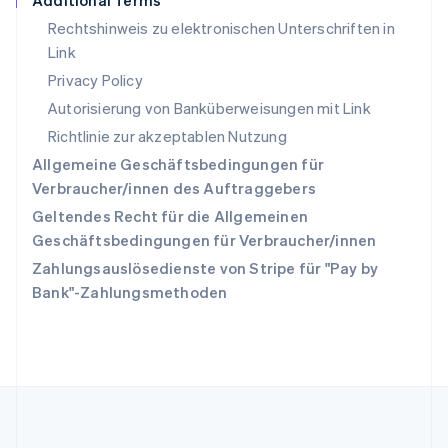
Additional Terms
Slowakei
Rechtshinweis zu elektronischen Unterschriften in
English
Link
Slowenien
English
Italiano
Privacy Policy
Sonderverwaltungsregion Hongkong,
Autorisierung von Banküberweisungen mit Link
China
Richtlinie zur akzeptablen Nutzung
English
简体中文
Spanien
Allgemeine Geschäftsbedingungen für
Español
English
Verbraucher/innen des Auftraggebers
Thailand
Geltendes Recht für die Allgemeinen
ไทย
English
Tschechische Republik
Geschäftsbedingungen für Verbraucher/innen
English
Zahlungsauslösedienste von Stripe für "Pay by
Ungarn
Bank"-Zahlungsmethoden
English
Vereinigte Arabische Emirate
English
Vereinigte Staaten
English
Español
简体中文
Vereinigtes Königreich
English
Zypern