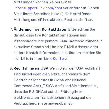
Mitteilungen können Sie per E-Mail
Irland
unter
support.link.com/contact
anfordern. Geben
English
Italien
Sie in Ihrem Schreiben bitte (i) die betreffende
Italiano
English
Mitteilung und (ii) Ihre aktuelle Postanschrift an.
Japan
日本語
English
Änderung Ihrer Kontaktdaten
Bitte achten Sie
Kanada
darauf, dass Ihre Kontaktinformationen und
English
Français
insbesondere Ihre primäre E-Mail-Adresse immer auf
Kroatien
aktuellem Stand sind. Um Ihre E-Mail-Adresse oder
English
Italiano
Lettland
andere Kontaktinformationen zu ändern, melden Sie
English
sich bitte in Ihrem
Link-Konto
an.
Liechtenstein
Deutsch
English
Rechtshinweis USA
Wenn Sie in den USA wohnhaft
Litauen
sind, unterliegen die Verbraucherdienste dem
English
Electronic Signatures in Global and National
Luxemburg
Commerce Act („E-SIGN Act“) und Sie stimmen zu,
Français
Deutsch
English
Malaysia
dass der E-SIGN Act auf die Prüfung Ihrer
English
简体中文
elektronischen Transaktionen in Bezug auf die
Malta
Verbraucherdienste anwendbar ist.
English