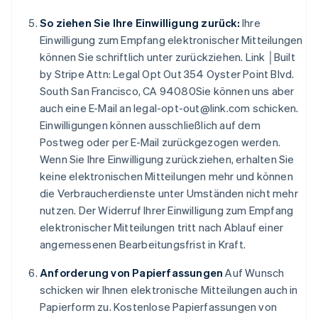
Brasilien
So ziehen Sie Ihre Einwilligung zurück:
Ihre
Português
English
Bulgarien
Einwilligung zum Empfang elektronischer Mitteilungen
English
können Sie schriftlich unter zurückziehen. Link │Built
Dänemark
by Stripe Attn: Legal Opt Out 354 Oyster Point Blvd.
English
South San Francisco, CA 94080Sie können uns aber
Deutschland
auch eine E-Mail an legal-opt-out@link.com schicken.
Deutsch
English
Estland
Einwilligungen können ausschließlich auf dem
English
Postweg oder per E-Mail zurückgezogen werden.
Festlandchina
Wenn Sie Ihre Einwilligung zurückziehen, erhalten Sie
简体中文
English
keine elektronischen Mitteilungen mehr und können
Finnland
die Verbraucherdienste unter Umständen nicht mehr
English
Svenska
Frankreich
nutzen. Der Widerruf Ihrer Einwilligung zum Empfang
Français
English
elektronischer Mitteilungen tritt nach Ablauf einer
Gibraltar
angemessenen Bearbeitungsfrist in Kraft.
English
Griechenland
Anforderung von Papierfassungen
Auf Wunsch
English
schicken wir Ihnen elektronische Mitteilungen auch in
Indien
Papierform zu. Kostenlose Papierfassungen von
English