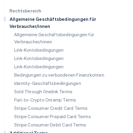
Mexiko
Rechtsbereich
Español
English
Neuseeland
Allgemeine Geschäftsbedingungen für
English
Verbraucher/innen
Niederlande
Allgemeine Geschäftsbedingungen für
Nederlands
English
Norwegen
Verbraucher/innen
English
Link-Kontobedingungen
Österreich
Link-Kontobedingungen
Deutsch
English
Polen
Link-Kontobedingungen
English
Bedingungen zu verbundenen Finanzkonten
Portugal
Português
English
Identity-Geschäftsbedingungen
Rumänien
Sold Through Onelink Terms
English
Schweden
Fiat-to-Crypto Onramp Terms
Svenska
English
Stripe Consumer Credit Card Terms
Schweiz
Stripe Consumer Prepaid Card Terms
Deutsch
Français
Italiano
English
Singapur
Stripe Consumer Debit Card Terms
English
简体中文