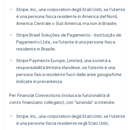
English
Svenska
Francia
Stripe, Inc., una corporation degli Stati Uniti, se l'utente
Français
English
è una persona fisica residente in America del Nord,
Germania
America Centrale o Sud America, ma non in Brasile;
Deutsch
English
Giappone
Stripe Brasil Soluções de Pagamento - Instituição de
日本語
English
Pagamento Ltda., se l'utente è una persona fisica
Gibilterra
residente in Brasile;
English
Grecia
Stripe Payments Europe, Limited, una società a
English
India
responsabilità limitata irlandese, se l'utente è una
English
persona fisica residente fuori dalle aree geografiche
Irlanda
indicate in precedenza.
English
Italia
Per Financial Connections (inclusa la funzionalità di
Italiano
English
Lettonia
conto finanziario collegato), con "azienda" si intende:
English
Liechtenstein
Stripe, Inc., una corporation degli Stati Uniti, se l'utente
Deutsch
English
è una persona fisica residente negli Stati Uniti;
Lituania
English