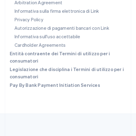
Arbitration Agreement
Repubblica Ceca
Informativa sulla firma elettronica di Link
English
Privacy Policy
Romania
English
Autorizzazione di pagamenti bancari con Link
Singapore
Informativa sull'uso accettabile
English
简体中文
Slovacchia
Cardholder Agreements
English
Entità contraente dei Termini di utilizzo per i
Slovenia
consumatori
English
Italiano
Spagna
Legislazione che disciplina i Termini di utilizzo per i
Español
English
consumatori
Stati Uniti
Pay By Bank Payment Initiation Services
English
Español
简体中文
Svezia
Svenska
English
Svizzera
Deutsch
Français
Italiano
English
Thailandia
ไทย
English
Ungheria
English