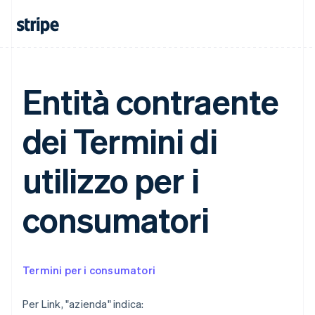
Deutsch
English
Belgio
Nederlands
Français
Deutsch
English
Brasile
Português
English
Bulgaria
Entità contraente
English
Canada
English
Français
dei Termini di
Cina continentale
简体中文
English
Cipro
utilizzo per i
English
Croazia
English
Italiano
consumatori
Danimarca
English
Emirati Arabi Uniti
English
Termini per i consumatori
Estonia
English
Per Link, "azienda" indica:
Finlandia