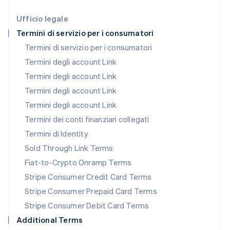
Lussemburgo
Ufficio legale
Français
Deutsch
English
Termini di servizio per i consumatori
Malaysia
English
简体中文
Termini di servizio per i consumatori
Malta
Termini degli account Link
English
Messico
Termini degli account Link
Español
English
Termini degli account Link
Norvegia
Termini degli account Link
English
Nuova Zelanda
Termini dei conti finanziari collegati
English
Termini di Identity
Paesi Bassi
Sold Through Link Terms
Nederlands
English
Polonia
Fiat-to-Crypto Onramp Terms
English
Stripe Consumer Credit Card Terms
Portogallo
Português
English
Stripe Consumer Prepaid Card Terms
RAS di Hong Kong, Cina
Stripe Consumer Debit Card Terms
English
简体中文
Regno Unito
Additional Terms
English