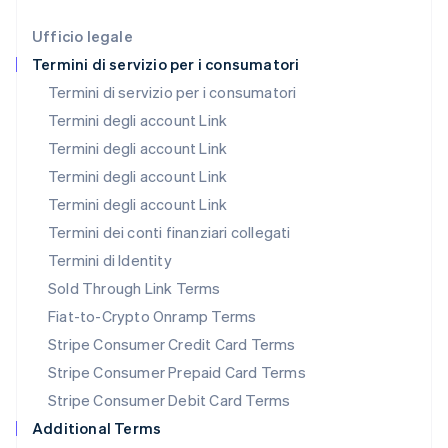
Lussemburgo
Ufficio legale
Français
Deutsch
English
Termini di servizio per i consumatori
Malaysia
English
简体中文
Termini di servizio per i consumatori
Malta
Termini degli account Link
English
Messico
Termini degli account Link
Español
English
Termini degli account Link
Norvegia
Termini degli account Link
English
Nuova Zelanda
Termini dei conti finanziari collegati
English
Termini di Identity
Paesi Bassi
Sold Through Link Terms
Nederlands
English
Polonia
Fiat-to-Crypto Onramp Terms
English
Stripe Consumer Credit Card Terms
Portogallo
Português
English
Stripe Consumer Prepaid Card Terms
RAS di Hong Kong, Cina
Stripe Consumer Debit Card Terms
English
简体中文
Regno Unito
Additional Terms
English