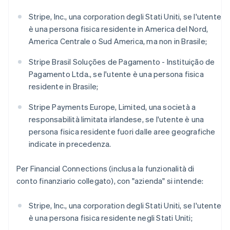
English
Svenska
Francia
Stripe, Inc., una corporation degli Stati Uniti, se l'utente
Français
English
è una persona fisica residente in America del Nord,
Germania
America Centrale o Sud America, ma non in Brasile;
Deutsch
English
Giappone
Stripe Brasil Soluções de Pagamento - Instituição de
日本語
English
Pagamento Ltda., se l'utente è una persona fisica
Gibilterra
residente in Brasile;
English
Grecia
Stripe Payments Europe, Limited, una società a
English
India
responsabilità limitata irlandese, se l'utente è una
English
persona fisica residente fuori dalle aree geografiche
Irlanda
indicate in precedenza.
English
Italia
Per Financial Connections (inclusa la funzionalità di
Italiano
English
Lettonia
conto finanziario collegato), con "azienda" si intende:
English
Liechtenstein
Stripe, Inc., una corporation degli Stati Uniti, se l'utente
Deutsch
English
è una persona fisica residente negli Stati Uniti;
Lituania
English