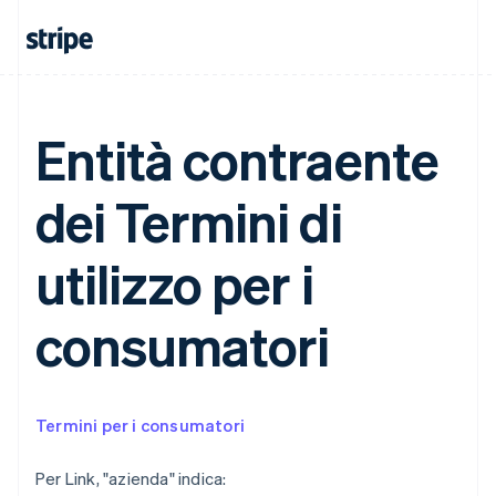
Deutsch
English
Belgio
Nederlands
Français
Deutsch
English
Brasile
Português
English
Bulgaria
Entità contraente
English
Canada
English
Français
dei Termini di
Cina continentale
简体中文
English
Cipro
utilizzo per i
English
Croazia
English
Italiano
consumatori
Danimarca
English
Emirati Arabi Uniti
English
Termini per i consumatori
Estonia
English
Per Link, "azienda" indica:
Finlandia