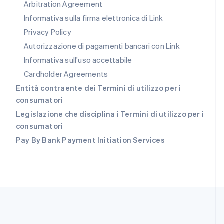
Arbitration Agreement
Repubblica Ceca
Informativa sulla firma elettronica di Link
English
Privacy Policy
Romania
English
Autorizzazione di pagamenti bancari con Link
Singapore
Informativa sull'uso accettabile
English
简体中文
Slovacchia
Cardholder Agreements
English
Entità contraente dei Termini di utilizzo per i
Slovenia
consumatori
English
Italiano
Spagna
Legislazione che disciplina i Termini di utilizzo per i
Español
English
consumatori
Stati Uniti
Pay By Bank Payment Initiation Services
English
Español
简体中文
Svezia
Svenska
English
Svizzera
Deutsch
Français
Italiano
English
Thailandia
ไทย
English
Ungheria
English