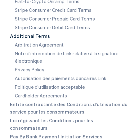
Fiat-to-Crypto Onramp Terms
Norvège
Stripe Consumer Credit Card Terms
English
Nouvelle-Zélande
Stripe Consumer Prepaid Card Terms
English
Stripe Consumer Debit Card Terms
Pays-Bas
Additional Terms
Nederlands
English
Pologne
Arbitration Agreement
English
Note d'information de Link relative à la signature
Portugal
électronique
Português
English
Privacy Policy
R.A.S. de Hong Kong, Chine
English
简体中文
Autorisation des paiements bancaires Link
République tchèque
Politique d'utilisation acceptable
English
Roumanie
Cardholder Agreements
English
Entité contractante des Conditions d'utilisation du
Royaume-Uni
service pour les consommateurs
English
Singapour
Loi régissant les Conditions pour les
English
简体中文
consommateurs
Slovaquie
Pay By Bank Payment Initiation Services
English