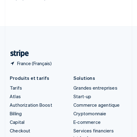
Slovénie
English
Italiano
Suède
Svenska
English
Suisse
Deutsch
Français
Italiano
English
Thaïlande
ไทย
English
France (Français)
Produits et tarifs
Solutions
Tarifs
Grandes entreprises
Atlas
Start-up
Authorization Boost
Commerce agentique
Billing
Cryptomonnaie
Capital
E-commerce
Checkout
Services financiers