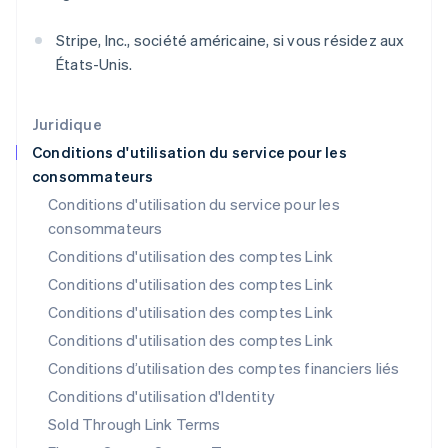
Inde
Stripe, Inc., société américaine, si vous résidez aux
English
Irlande
États-Unis.
English
Italie
Italiano
English
Juridique
Japon
Conditions d'utilisation du service pour les
日本語
English
consommateurs
Lettonie
Conditions d'utilisation du service pour les
English
Liechtenstein
consommateurs
Deutsch
English
Conditions d'utilisation des comptes Link
Lituanie
Conditions d'utilisation des comptes Link
English
Luxembourg
Conditions d'utilisation des comptes Link
Français
Deutsch
English
Conditions d'utilisation des comptes Link
Malaisie
Conditions d’utilisation des comptes financiers liés
English
简体中文
Malte
Conditions d'utilisation d'Identity
English
Sold Through Link Terms
Mexique
Español
English