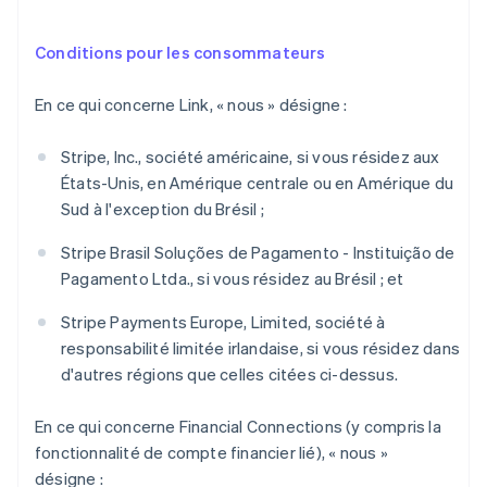
Croatie
English
Italiano
Conditions pour les consommateurs
Danemark
English
En ce qui concerne Link, « nous » désigne :
Émirats arabes unis
English
Stripe, Inc., société américaine, si vous résidez aux
Espagne
États-Unis, en Amérique centrale ou en Amérique du
Español
English
Estonie
Sud à l'exception du Brésil ;
English
États-Unis
Stripe Brasil Soluções de Pagamento - Instituição de
English
Español
简体中文
Pagamento Ltda., si vous résidez au Brésil ; et
Finlande
English
Svenska
Stripe Payments Europe, Limited, société à
France
responsabilité limitée irlandaise, si vous résidez dans
Français
English
d'autres régions que celles citées ci-dessus.
Gibraltar
English
Grèce
En ce qui concerne Financial Connections (y compris la
English
fonctionnalité de compte financier lié), « nous »
Hongrie
désigne :
English