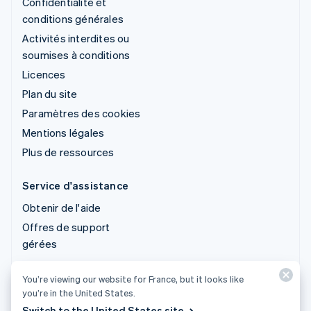
Confidentialité et
conditions générales
Activités interdites ou
soumises à conditions
Licences
Plan du site
Paramètres des cookies
Mentions légales
Plus de ressources
Service d'assistance
Obtenir de l'aide
Offres de support
gérées
You’re viewing our website for France, but it looks like
© 2026 Stripe, LLC
you’re in the United States.
Switch to the United States site