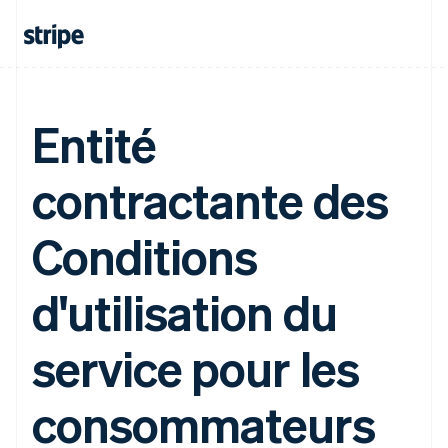
Allemagne
Entité
Deutsch
English
Australie
English
contractante des
Autriche
Deutsch
English
Belgique
Conditions
Nederlands
Français
Deutsch
English
Brésil
Português
English
d'utilisation du
Bulgarie
English
service pour les
Canada
English
Français
Chine continentale
consommateurs
简体中文
English
Chypre
English