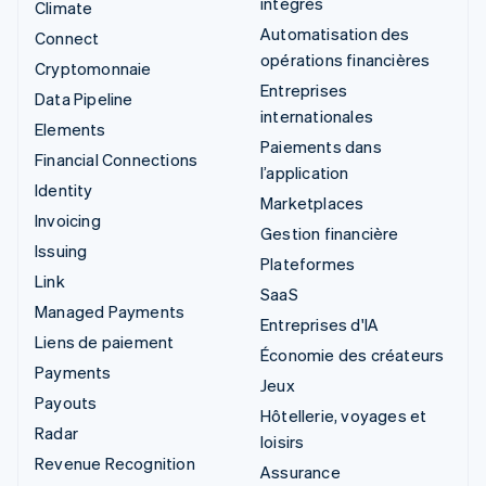
intégrés
Climate
Automatisation des
Connect
opérations financières
Cryptomonnaie
Entreprises
Data Pipeline
internationales
Elements
Paiements dans
Financial Connections
l’application
Identity
Marketplaces
Invoicing
Gestion financière
Issuing
Plateformes
Link
SaaS
Managed Payments
Entreprises d'IA
Liens de paiement
Économie des créateurs
Payments
Jeux
Payouts
Hôtellerie, voyages et
Radar
loisirs
Revenue Recognition
Assurance