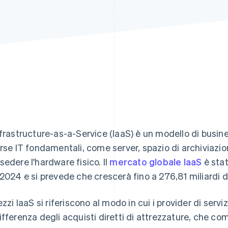
nfrastructure-as-a-Service (IaaS) è un modello di busin
orse IT fondamentali, come server, spazio di archiviaz
sedere l'hardware fisico. Il
mercato globale IaaS
è stat
 2024 e si prevede che crescerà fino a 276,81 miliardi di
rezzi IaaS si riferiscono al modo in cui i provider di ser
ifferenza degli acquisti diretti di attrezzature, che comp