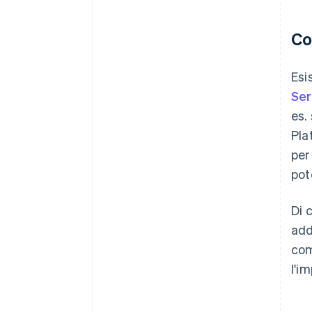
Co
Esis
Ser
es.
Pla
per
pot
Di 
add
com
l'i