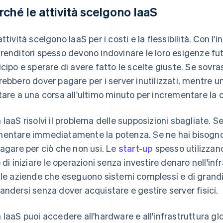
rché le attività scelgono IaaS
ttività scelgono IaaS per i costi e la flessibilità. Con l'i
renditori spesso devono indovinare le loro esigenze fu
icipo e sperare di avere fatto le scelte giuste. Se sovra
rebbero dover pagare per i server inutilizzati, mentre u
tare a una corsa all'ultimo minuto per incrementare la 
 IaaS risolvi il problema delle supposizioni sbagliate. S
entare immediatamente la potenza. Se ne hai bisogno 
pagare per ciò che non usi. Le
start-up
spesso utilizzan
o di iniziare le operazioni senza investire denaro nell'inf
 le aziende che eseguono sistemi complessi e di grand
andersi senza dover acquistare e gestire server fisici.
 IaaS puoi accedere all'hardware e all'infrastruttura gl