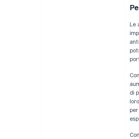
Pe
Le a
imp
ant
pot
por
Con
aum
di 
lor
per
esp
Con