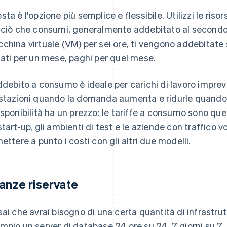
sta è l'opzione più semplice e flessibile. Utilizzi le riso
 ciò che consumi, generalmente addebitato al secondo, al
china virtuale (VM) per sei ore, ti vengono addebitate 
dati per un mese, paghi per quel mese.
ddebito a consumo è ideale per carichi di lavoro imprev
stazioni quando la domanda aumenta e ridurle quando
isponibilità ha un prezzo: le tariffe a consumo sono quell
start-up, gli ambienti di test e le aziende con traffico v
mettere a punto i costi con gli altri due modelli.
tanze riservate
sai che avrai bisogno di una certa quantità di infrastru
mpio un server di database 24 ore su 24, 7 giorni su 7, 