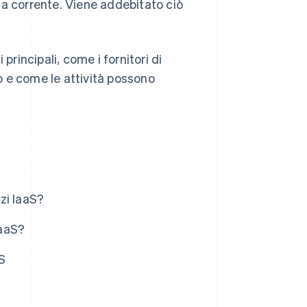
sa corrente. Viene addebitato ciò
principali, come i fornitori di
lo e come le attività possono
zzi IaaS?
IaaS?
S