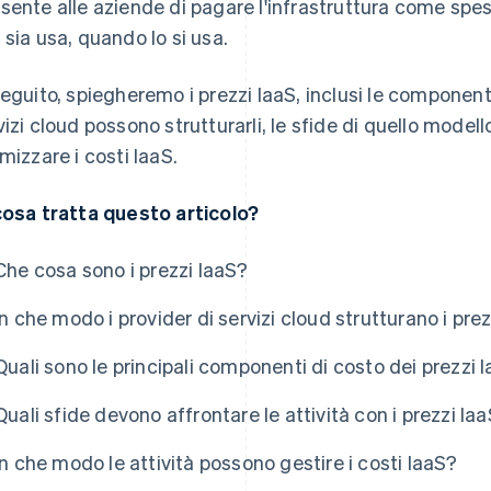
sente alle aziende di pagare l'infrastruttura come spe
 sia usa, quando lo si usa.
seguito, spiegheremo i prezzi IaaS, inclusi le componenti 
vizi cloud possono strutturarli, le sfide di quello model
imizzare i costi IaaS.
cosa tratta questo articolo?
Che cosa sono i prezzi IaaS?
In che modo i provider di servizi cloud strutturano i pre
Quali sono le principali componenti di costo dei prezzi 
Quali sfide devono affrontare le attività con i prezzi Iaa
In che modo le attività possono gestire i costi IaaS?