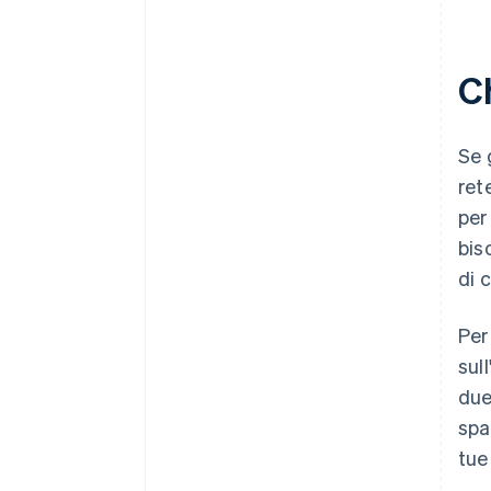
C
Se 
ret
per
bis
di 
Per
sul
due
spa
tue