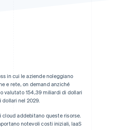
Stripe Sessions 2026
Scopri come Stripe sta
costruendo
l'infrastruttura
economica per l'IA.
Guarda ora
ess in cui le aziende noleggiano
ione e rete, on demand anziché
o valutato 154,39 miliardi di dollari
 dollari nel 2029.
vizi cloud addebitano queste risorse.
ortano notevoli costi iniziali, IaaS