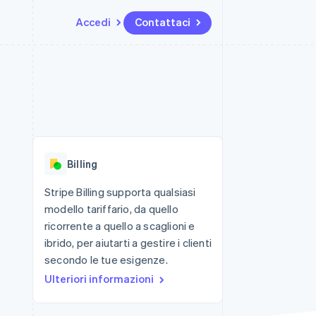
Accedi
Contattaci
Risorse
Ecosistema
Recapiti
me e marketplace
Altro
Integrazioni app
Partner
Contattaci
Product roadmap
ns
Esempi di codice
Stripe App Marketplace
Diventa nostro partner
Scopri cosa ti aspetta
 piattaforme
Blog per sviluppatori
 platforms
ibero
Stato dell'API
Radar
ari integrati
Prevenzione delle frodi
Billing
 fisiche
Atlas
Costituzione di start-up
Stripe Billing supporta qualsiasi
modello tariffario, da quello
Climate
Rimozione del carbonio
ricorrente a quello a scaglioni e
ibrido, per aiutarti a gestire i clienti
Identity
Verifica online dell'identità
secondo le tue esigenze.
Ulteriori informazioni