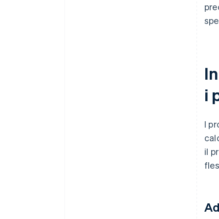
pre
spe
In
i 
I p
cal
il 
fle
Ad