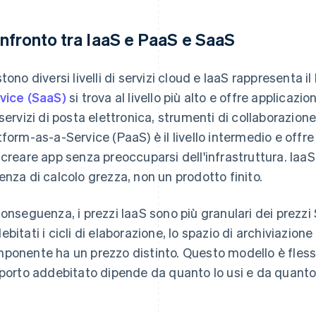
nfronto tra IaaS e PaaS e SaaS
tono diversi livelli di servizi cloud e IaaS rappresenta il 
vice (SaaS)
si trova al livello più alto e offre applica
 servizi di posta elettronica, strumenti di collaborazion
tform-as-a-Service (PaaS) è il livello intermedio e offre 
 creare app senza preoccuparsi dell'infrastruttura. IaaS
enza di calcolo grezza, non un prodotto finito.
conseguenza, i prezzi IaaS sono più granulari dei prezz
ebitati i cicli di elaborazione, lo spazio di archiviazion
ponente ha un prezzo distinto. Questo modello è flessi
mporto addebitato dipende da quanto lo usi e da quanto 