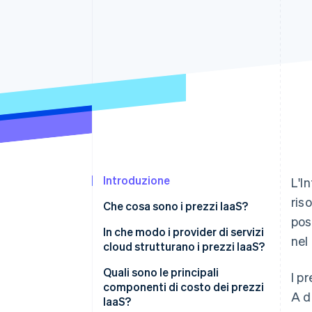
Link
Pagamento accelerato
Financial Connections
Conti finanziari collegati
Introduzione
L'I
ris
Che cosa sono i prezzi IaaS?
pos
Confronto tra IaaS e PaaS e
In che modo i provider di servizi
nel
SaaS
cloud strutturano i prezzi IaaS?
Perché le attività scelgono IaaS
Addebito a consumo
Quali sono le principali
I p
componenti di costo dei prezzi
A d
Istanze riservate
IaaS?