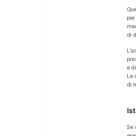
Que
per
mac
di 
L'a
pre
e d
Le 
di 
Is
Se 
ese