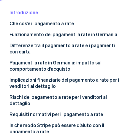
Scopri cosa ti aspetta
Introduzione
Radar
Ecosistema
Prevenzione delle frodi
Che cos’è il pagamento a rate
Partner
Atlas
Stripe App Marketplace
Costituzione di start-up
Funzionamento dei pagamenti a rate in Germania
Climate
Pagamento unico (pagamento su fattura)
Differenze tra il pagamento a rate e i pagamenti
Rimozione del carbonio
con carta
Pagamenti a rate (pagamenti parziali distribuiti nel
Identity
Verifica online dell'identità
tempo)
Tempistiche di pagamento e flessibilità
Pagamenti a rate in Germania: impatto sul
comportamento d’acquisto
Rischi e regolamento dei pagamenti per i venditori
al dettaglio
Prodotti e spesa
Implicazioni finanziarie del pagamento a rate per i
venditori al dettaglio
Struttura dei costi
Motivazioni per l’utilizzo del pagamento a rate
Stripe Sessions 2026
Rischi del pagamento a rate per i venditori al
Impatto sui venditori al dettaglio
Scopri come Stripe sta costruendo l'infrastruttura economi
dettaglio
Guarda ora
Requisiti normativi per il pagamento a rate
In che modo Stripe può essere d’aiuto con il
pagamento a rate