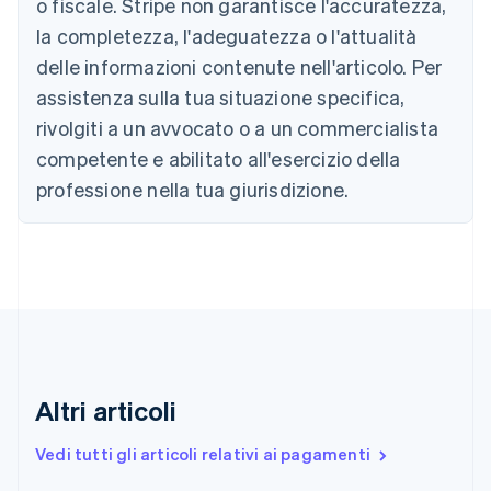
o fiscale. Stripe non garantisce l'accuratezza,
Brasile
la completezza, l'adeguatezza o l'attualità
Português
English
Bulgaria
delle informazioni contenute nell'articolo. Per
English
assistenza sulla tua situazione specifica,
Canada
rivolgiti a un avvocato o a un commercialista
English
Français
Cina continentale
competente e abilitato all'esercizio della
简体中文
English
professione nella tua giurisdizione.
Cipro
English
Croazia
English
Italiano
Danimarca
English
Emirati Arabi Uniti
English
Estonia
English
Altri articoli
Finlandia
English
Svenska
Vedi tutti gli articoli relativi ai pagamenti
Francia
Français
English