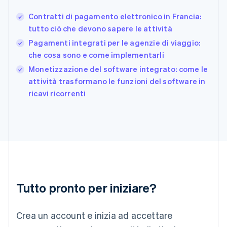
Germania
Contratti di pagamento elettronico in Francia:
Deutsch
English
tutto ciò che devono sapere le attività
Giappone
日本語
English
Pagamenti integrati per le agenzie di viaggio:
Gibilterra
che cosa sono e come implementarli
English
Monetizzazione del software integrato: come le
Grecia
English
attività trasformano le funzioni del software in
India
ricavi ricorrenti
English
Irlanda
English
Italia
Italiano
English
Lettonia
English
Liechtenstein
Deutsch
English
Tutto pronto per iniziare?
Lituania
English
Crea un account e inizia ad accettare
Lussemburgo
Français
Deutsch
English