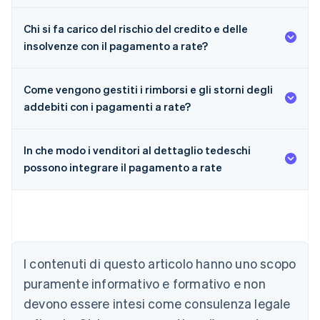
Chi si fa carico del rischio del credito e delle
insolvenze con il pagamento a rate?
Come vengono gestiti i rimborsi e gli storni degli
addebiti con i pagamenti a rate?
In che modo i venditori al dettaglio tedeschi
possono integrare il pagamento a rate
Australia
I contenuti di questo articolo hanno uno scopo
English
Austria
puramente informativo e formativo e non
Deutsch
English
devono essere intesi come consulenza legale
Belgio
Nederlands
Français
Deutsch
English