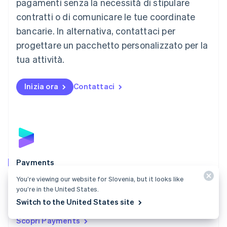
pagamenti senza la necessità di stipulare
Malaysia
contratti o di comunicare le tue coordinate
English
简体中文
Malta
bancarie. In alternativa, contattaci per
English
progettare un pacchetto personalizzato per la
Messico
tua attività.
Español
English
Norvegia
English
Inizia ora
Contattaci
Nuova Zelanda
English
Paesi Bassi
Nederlands
English
Polonia
English
Portogallo
Português
English
Payments
RAS di Hong Kong, Cina
Accetta pagamenti online e di persona in tutto il mondo
You’re viewing our website for Slovenia, but it looks like
English
简体中文
you’re in the United States.
con una soluzione di pagamento sviluppata per
Regno Unito
Switch to the United States site
English
qualsiasi tipo di attività.
Repubblica Ceca
Scopri Payments
English