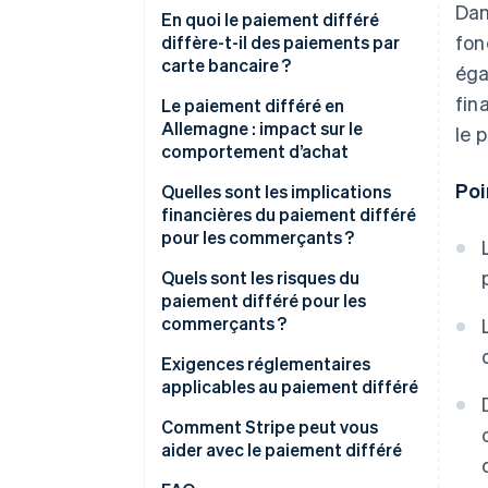
Dan
Paiement unique (paiement sur
En quoi le paiement différé
fon
facture)
diffère-t-il des paiements par
carte bancaire ?
éga
Versements échelonnés
fin
(paiements partiels dans le
Calendrier et flexibilité de
Le paiement différé en
temps)
paiement
Allemagne : impact sur le
le 
comportement d’achat
Risque et règlement pour les
Poi
commerçants
Produits et dépenses
Quelles sont les implications
financières du paiement différé
Structure des coûts
Raisons d’utilisation du
pour les commerçants ?
paiement différé
Quels sont les risques du
Impact pour les commerçants
paiement différé pour les
commerçants ?
Exigences réglementaires
applicables au paiement différé
Comment Stripe peut vous
aider avec le paiement différé