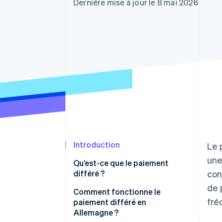
Authorization Boost
Dernière mise à jour le 8 mai 2026
Acceptation optimisée
Link
Paiements accélérés
Financial Connections
Comptes financiers associés
Introduction
Le 
une
Qu’est-ce que le paiement
différé ?
con
de 
Comment fonctionne le
fré
paiement différé en
Allemagne ?