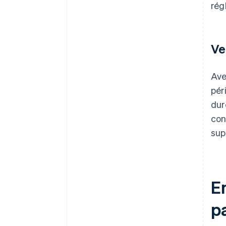
rég
Ve
Ave
pér
dur
con
sup
En
p