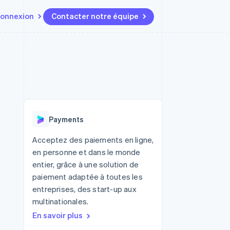
onnexion
Contacter notre équipe
Ressources
Écosystème
Contact
t marketplaces
Plus
Intégrations d'applications
Partenaires
Contacter notre équipe
Product roadmap
elle
Exemples de code
Stripe App Marketplace
Devenir partenaire
Découvrez les prochaines
r les
Blog des développeurs
évolutions
rs
État de l'API
 platforms
Radar
ciers intégrés
Payments
Prévention de la fraude
ratif
es et virtuelles
Atlas
Acceptez des paiements en ligne,
Constitution de start-up
en personne et dans le monde
Climate
entier, grâce à une solution de
Élimination du carbone
paiement adaptée à toutes les
Identity
entreprises, des start-up aux
Vérification de l'identité
multinationales.
En savoir plus