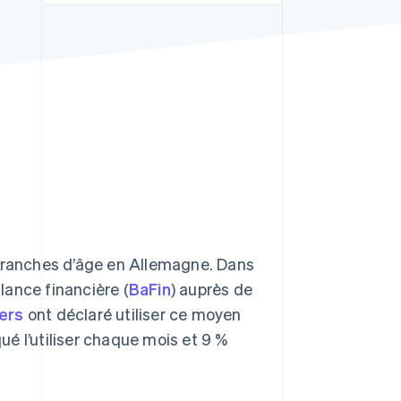
Stripe Sessions 2026
Découvrez comment
Stripe construit
l’infrastructure
économique de l’IA.
Regarder la vidéo
 tranches d’âge en Allemagne. Dans
lance financière (
BaFin
) auprès de
iers
ont déclaré utiliser ce moyen
é l’utiliser chaque mois et 9 %