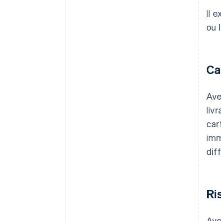
Il 
ou 
Ca
Ave
liv
car
imm
dif
Ri
Ave