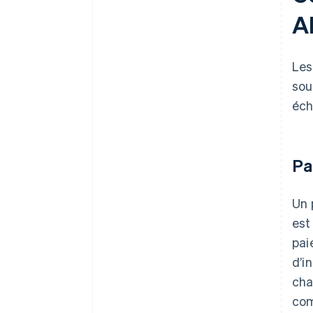
A
Les
sou
éch
Pa
Un 
est
pai
d’i
cha
com