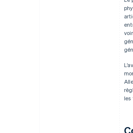
phy
art
ent
voi
gén
gén
L’a
mom
All
règ
les
C