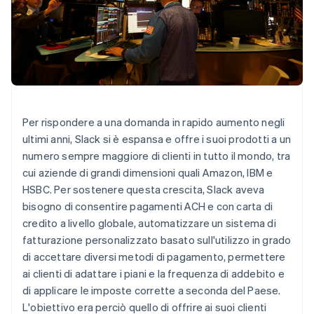
Radar
Prevenzione delle frodi
Ecosistema
Atlas
Costituzione di start-up
Partner
Stripe App Marketplace
Climate
Rimozione del carbonio
Identity
Per rispondere a una domanda in rapido aumento negli
Verifica online dell'identità
ultimi anni, Slack si è espansa e offre i suoi prodotti a un
numero sempre maggiore di clienti in tutto il mondo, tra
cui aziende di grandi dimensioni quali Amazon, IBM e
HSBC. Per sostenere questa crescita, Slack aveva
bisogno di consentire pagamenti ACH e con carta di
Stripe Sessions 2026
credito a livello globale, automatizzare un sistema di
Scopri come Stripe sta costruendo l'infrastruttura economi
fatturazione personalizzato basato sull'utilizzo in grado
Guarda ora
di accettare diversi metodi di pagamento, permettere
ai clienti di adattare i piani e la frequenza di addebito e
di applicare le imposte corrette a seconda del Paese.
L'obiettivo era perciò quello di offrire ai suoi clienti