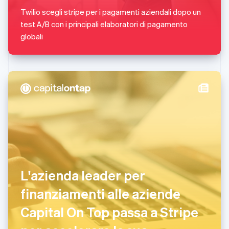
Español
English
Twilio scegli stripe per i pagamenti aziendali dopo un
Norvegia
test A/B con i principali elaboratori di pagamento
English
Nuova Zelanda
globali
English
Paesi Bassi
Nederlands
English
Polonia
English
Portogallo
Português
English
RAS di Hong Kong, Cina
English
简体中文
Regno Unito
English
Repubblica Ceca
English
L'azienda leader per
Romania
finanziamenti alle aziende
English
Singapore
Capital On Top passa a Stripe
English
简体中文
Slovacchia