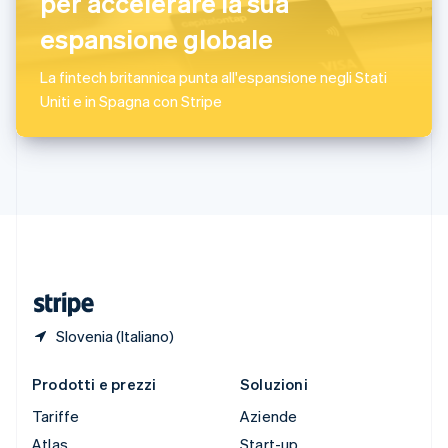
per accelerare la sua
English
Slovenia
espansione globale
English
Italiano
Spagna
La fintech britannica punta all'espansione negli Stati
Español
English
Uniti e in Spagna con Stripe
Stati Uniti
English
Español
简体中文
Svezia
Svenska
English
Svizzera
Deutsch
Français
Italiano
English
Thailandia
ไทย
English
Ungheria
English
Slovenia (Italiano)
Prodotti e prezzi
Soluzioni
Tariffe
Aziende
Atlas
Start-up