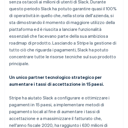
senza ostacoli ai milioni di utenti di Slack. Durante
questo periodo Slack ha potuto garantire quasi il 100%
di operatività in quello che, nella storia dell'azienda, si
sta dimostrando il momento di maggiore utilizzo della
piattaforma ed è riuscita a lanciare funzionalità
essenziali che facevano parte della sua ambiziosa
roadmap di prodotto. Lasciando a Stripe la gestione di
tutto ciò che riguarda i pagamenti, Slack ha potuto
concentrare tutte le risorse tecniche sul suo prodotto
principale.
Australia
English
Un unico partner tecnologico strategico per
Austria
aumentare i tassi di accettazione in 15 paesi.
Deutsch
English
Belgio
Nederlands
Français
Deutsch
English
Stripe ha aiutato Slack a configurare e ottimizzare i
Brasile
pagamenti in 15 paesi, a implementare metodi di
Português
English
pagamento locali al fine di aumentare i tassi di
Bulgaria
accettazione e a massimizzare il fatturato che,
English
Canada
nell'anno fiscale 2020, ha raggiunto i 630 milioni di