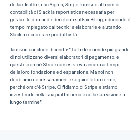
English
Français
dollari. Inoltre, con Sigma, Stripe fornisce al team di
Cina continentale
contabilità di Slack la reportistica necessaria per
简体中文
English
gestire le domande dei clienti sul Fair Billing, riducendo il
Cipro
tempo impiegato dai tecnici a elaborarle e aiutando
English
Croazia
Slack a recuperare produttività.
English
Italiano
Danimarca
Jamison conclude dicendo: "Tutte le aziende più grandi
English
di noi utilizzano diversi elaboratori di pagamento, e
Emirati Arabi Uniti
questo perché Stripe non esisteva ancora ai tempi
English
Estonia
della loro fondazione ed espansione. Ma noi non
English
dobbiamo necessariamente seguire le loro orme,
Finlandia
perché ora c'è Stripe. Ci fidiamo di Stripe e stiamo
English
Svenska
investendo nella sua piattaforma e nella sua visione a
Francia
lungo termine".
Français
English
Germania
Deutsch
English
Giappone
日本語
English
Gibilterra