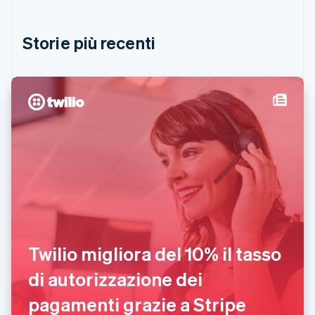
English
Grecia
English
Storie più recenti
India
English
Irlanda
English
Italia
Italiano
English
Lettonia
English
Liechtenstein
Deutsch
English
Lituania
English
Lussemburgo
Français
Deutsch
English
Twilio migliora del 10% il tasso
Malaysia
English
简体中文
di autorizzazione dei
Malta
English
pagamenti grazie a Stripe
Messico