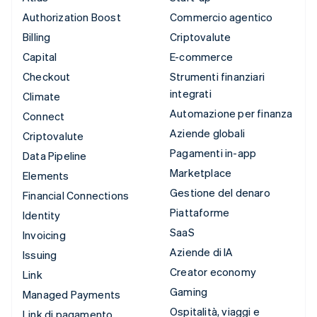
Authorization Boost
Commercio agentico
Billing
Criptovalute
Capital
E-commerce
Checkout
Strumenti finanziari
integrati
Climate
Automazione per finanza
Connect
Aziende globali
Criptovalute
Pagamenti in-app
Data Pipeline
Marketplace
Elements
Gestione del denaro
Financial Connections
Piattaforme
Identity
SaaS
Invoicing
Aziende di IA
Issuing
Creator economy
Link
Gaming
Managed Payments
Ospitalità, viaggi e
Link di pagamento