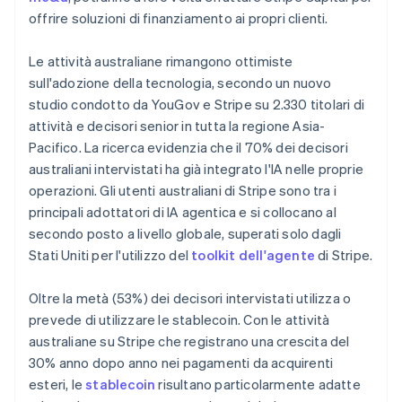
Español
English
offrire soluzioni di finanziamento ai propri clienti.
Norvegia
English
Nuova Zelanda
Le attività australiane rimangono ottimiste
English
sull'adozione della tecnologia, secondo un nuovo
Paesi Bassi
studio condotto da YouGov e Stripe su 2.330 titolari di
Nederlands
English
attività e decisori senior in tutta la regione Asia-
Polonia
Pacifico. La ricerca evidenzia che il 70% dei decisori
English
Portogallo
australiani intervistati ha già integrato l'IA nelle proprie
Português
English
operazioni. Gli utenti australiani di Stripe sono tra i
RAS di Hong Kong, Cina
principali adottatori di IA agentica e si collocano al
English
简体中文
secondo posto a livello globale, superati solo dagli
Regno Unito
Stati Uniti per l'utilizzo del
toolkit dell'agente
di Stripe.
English
Repubblica Ceca
English
Oltre la metà (53%) dei decisori intervistati utilizza o
Romania
prevede di utilizzare le stablecoin. Con le attività
English
australiane su Stripe che registrano una crescita del
Singapore
30% anno dopo anno nei pagamenti da acquirenti
English
简体中文
esteri, le
stablecoin
risultano particolarmente adatte
Slovacchia