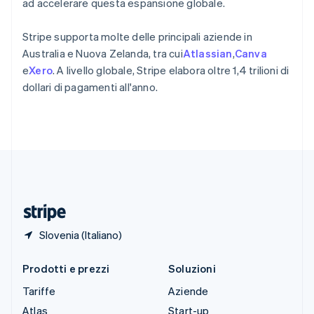
ad accelerare questa espansione globale.
English
Slovenia
English
Italiano
Stripe supporta molte delle principali aziende in
Spagna
Australia e Nuova Zelanda, tra cui
Atlassian
,
Canva
Español
English
e
Xero
. A livello globale, Stripe elabora oltre 1,4 trilioni di
Stati Uniti
dollari di pagamenti all'anno.
English
Español
简体中文
Svezia
Svenska
English
Svizzera
Deutsch
Français
Italiano
English
Thailandia
ไทย
English
Ungheria
English
Slovenia (Italiano)
Prodotti e prezzi
Soluzioni
Tariffe
Aziende
Atlas
Start-up