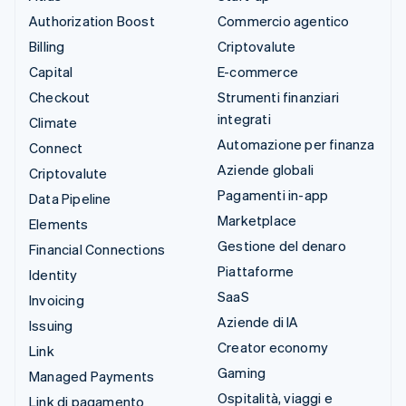
Authorization Boost
Commercio agentico
Billing
Criptovalute
Capital
E-commerce
Checkout
Strumenti finanziari
integrati
Climate
Automazione per finanza
Connect
Aziende globali
Criptovalute
Pagamenti in-app
Data Pipeline
Marketplace
Elements
Gestione del denaro
Financial Connections
Piattaforme
Identity
SaaS
Invoicing
Aziende di IA
Issuing
Creator economy
Link
Gaming
Managed Payments
Ospitalità, viaggi e
Link di pagamento