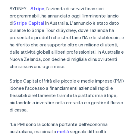
English
Français
Scopri cosa ti aspetta
Cina continentale
SYDNEY—
Stripe
, l'azienda di servizi finanziari
Radar
简体中文
English
Ecosistema
programmabili, ha annunciato oggi l'imminente lancio
Prevenzione delle frodi
Cipro
di
Stripe Capital
in Australia. L'annuncio è stato dato
English
Partner
Atlas
durante lo Stripe Tour di Sydney, dove l'azienda ha
Croazia
Stripe App Marketplace
Costituzione di start-up
presentato prodotti che sfruttano l'IA e le stablecoin, e
English
Italiano
Climate
Danimarca
ha riferito che ora supporta oltre un milione di utenti,
Rimozione del carbonio
English
dalle attività globali ai liberi professionisti, in Australia e
Emirati Arabi Uniti
Identity
Nuova Zelanda, con decine di migliaia di nuovi utenti
Verifica online dell'identità
English
che si iscrivono ogni mese.
Estonia
English
Stripe Capital offrirà alle piccole e medie imprese (PMI)
Finlandia
idonee l'accesso a finanziamenti aziendali rapidi e
English
Svenska
Francia
flessibili direttamente tramite la piattaforma Stripe,
Stripe Sessions 2026
Français
English
aiutandole a investire nella crescita e a gestire il flusso
Scopri come Stripe sta costruendo l'infrastruttura economi
Germania
Guarda ora
di cassa.
Deutsch
English
Giappone
"Le PMI sono la colonna portante dell'economia
日本語
English
Gibilterra
australiana, ma circa la
metà
segnala difficoltà