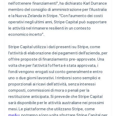
English
nell'ottenere finanziamenti", ha dichiarato Karl Durrance
Grecia
membro del consiglio di amministrazione per l'Australia
English
e la Nuova Zelanda in Stripe. "Con l'aumento dei costi
India
operativi negli ultimi anni, Stripe Capital può supportare
English
Irlanda
le attività nel rimanere resilienti in un contesto
English
economico incerto".
Italia
Italiano
English
Stripe Capital utilizza i dati presenti su Stripe, come
Lettonia
l'attività di elaborazione dei pagamenti dell'azienda, per
English
Liechtenstein
offrire proposte di finanziamento pre-approvate. Una
Deutsch
English
volta che per l'attività l'offerta è stata approvata, i
Lituania
fondi vengono erogati sul conto generalmente entro
English
uno o due giorni lavorativi. I rimborsi sono semplici e
Lussemburgo
proporzionali ai ricavi dell’attività, senza interessi
Français
Deutsch
English
composti, commissioni di mora o penali per la
Malaysia
restituzione anticipata. Si prevede che Stripe Capital
English
简体中文
Malta
sarà disponibile per le attività australiane nei prossimi
English
mesi. Le piattaforme che utilizzano Stripe, come
Messico
me&u
, potranno a loro volta sfruttare Stripe Capital per