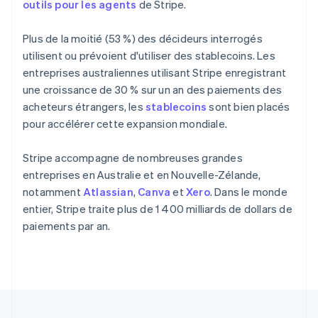
outils pour les agents
de Stripe.
Pologne
English
Portugal
Plus de la moitié (53 %) des décideurs interrogés
Português
English
utilisent ou prévoient d'utiliser des stablecoins. Les
R.A.S. de Hong Kong, Chine
entreprises australiennes utilisant Stripe enregistrant
English
简体中文
une croissance de 30 % sur un an des paiements des
République tchèque
acheteurs étrangers, les
stablecoins
sont bien placés
English
pour accélérer cette expansion mondiale.
Roumanie
English
Royaume-Uni
Stripe accompagne de nombreuses grandes
English
entreprises en Australie et en Nouvelle-Zélande,
Singapour
notamment
Atlassian
,
Canva
et
Xero
. Dans le monde
English
简体中文
entier, Stripe traite plus de 1 400 milliards de dollars de
Slovaquie
paiements par an.
English
Slovénie
English
Italiano
Suède
Svenska
English
Suisse
Deutsch
Français
Italiano
English