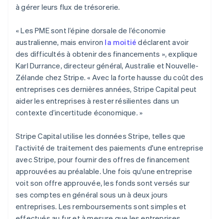
à gérer leurs flux de trésorerie.
Espagne
Español
English
Estonie
« Les PME sont l’épine dorsale de l’économie
English
australienne, mais environ
la moitié
déclarent avoir
États-Unis
des difficultés à obtenir des financements », explique
English
Español
简体中文
Karl Durrance, directeur général, Australie et Nouvelle-
Finlande
Zélande chez Stripe. « Avec la forte hausse du coût des
English
Svenska
France
entreprises ces dernières années, Stripe Capital peut
Français
English
aider les entreprises à rester résilientes dans un
Gibraltar
contexte d’incertitude économique. »
English
Grèce
Stripe Capital utilise les données Stripe, telles que
English
Hongrie
l'activité de traitement des paiements d'une entreprise
English
avec Stripe, pour fournir des offres de financement
Inde
approuvées au préalable. Une fois qu'une entreprise
English
voit son offre approuvée, les fonds sont versés sur
Irlande
ses comptes en général sous un à deux jours
English
Italie
entreprises. Les remboursements sont simples et
Italiano
English
effectués au fur et à mesure que les entreprises