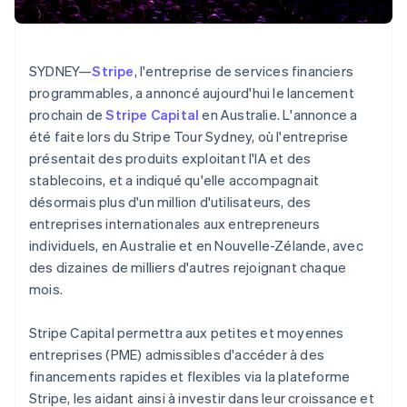
Deutsch
English
Découvrez les prochaines évolutions
Commerce en ligne
Australie
English
Radar
Autriche
Prévention de la fraude
SYDNEY—
Stripe
, l'entreprise de services financiers
Deutsch
English
Écosystème
Atlas
Belgique
programmables, a annoncé aujourd'hui le lancement
Constitution de start-up
Nederlands
Français
Deutsch
English
prochain de
Stripe Capital
en Australie. L'annonce a
Partenaires
Brésil
Climate
Stripe App Marketplace
été faite lors du Stripe Tour Sydney, où l'entreprise
Élimination du carbone
Português
English
présentait des produits exploitant l'IA et des
Bulgarie
Identity
stablecoins, et a indiqué qu'elle accompagnait
English
Vérification de l'identité
Canada
désormais plus d'un million d'utilisateurs, des
English
Français
entreprises internationales aux entrepreneurs
Chine continentale
individuels, en Australie et en Nouvelle-Zélande, avec
简体中文
English
des dizaines de milliers d'autres rejoignant chaque
Chypre
mois.
English
Stripe Sessions 2026
Croatie
Découvrez comment Stripe construit l’infrastructure écono
Regarder la vidéo
English
Italiano
Stripe Capital permettra aux petites et moyennes
Danemark
entreprises (PME) admissibles d'accéder à des
English
financements rapides et flexibles via la plateforme
Émirats arabes unis
Stripe, les aidant ainsi à investir dans leur croissance et
English