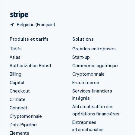
Thaïlande
ไทย
English
Belgique (Français)
Produits et tarifs
Solutions
Tarifs
Grandes entreprises
Atlas
Start-up
Authorization Boost
Commerce agentique
Billing
Cryptomonnaie
Capital
E-commerce
Checkout
Services financiers
intégrés
Climate
Automatisation des
Connect
opérations financières
Cryptomonnaie
Entreprises
Data Pipeline
internationales
Elements