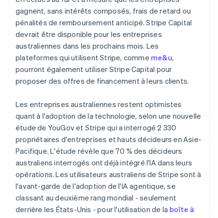
Japon
gagnent, sans intérêts composés, frais de retard ou
日本語
English
pénalités de remboursement anticipé. Stripe Capital
Lettonie
devrait être disponible pour les entreprises
English
australiennes dans les prochains mois. Les
Liechtenstein
plateformes qui utilisent Stripe, comme
me&u
,
Deutsch
English
Lituanie
pourront également utiliser Stripe Capital pour
English
proposer des offres de financement à leurs clients.
Luxembourg
Français
Deutsch
English
Les entreprises australiennes restent optimistes
Malaisie
quant à l'adoption de la technologie, selon une nouvelle
English
简体中文
Malte
étude de YouGov et Stripe qui a interrogé 2 330
English
propriétaires d'entreprises et hauts décideurs en Asie-
Mexique
Pacifique. L'étude révèle que 70 % des décideurs
Español
English
australiens interrogés ont déjà intégré l'IA dans leurs
Norvège
opérations. Les utilisateurs australiens de Stripe sont à
English
Nouvelle-Zélande
l'avant-garde de l'adoption de l'IA agentique, se
English
classant au deuxième rang mondial - seulement
Pays-Bas
derrière les États-Unis - pour l'utilisation de la
boîte à
Nederlands
English