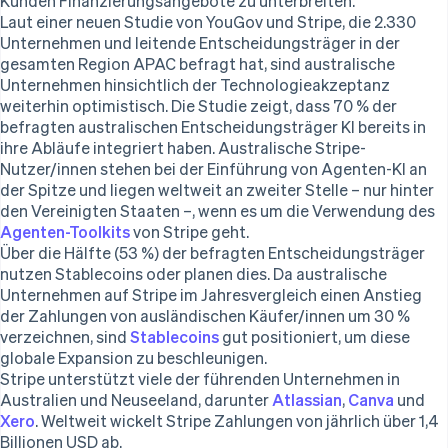
Kunden Finanzierungsangebote zu unterbreiten.
English
Laut einer neuen Studie von YouGov und Stripe, die 2.330
Unternehmen und leitende Entscheidungsträger in der
Slowenien
gesamten Region APAC befragt hat, sind australische
English
Italiano
Sonderverwaltungsregion Hongkong,
Unternehmen hinsichtlich der Technologieakzeptanz
weiterhin optimistisch. Die Studie zeigt, dass 70 % der
China
befragten australischen Entscheidungsträger KI bereits in
English
简体中文
Spanien
ihre Abläufe integriert haben. Australische Stripe-
Nutzer/innen stehen bei der Einführung von Agenten-KI an
Español
English
Thailand
der Spitze und liegen weltweit an zweiter Stelle – nur hinter
ไทย
English
den Vereinigten Staaten –, wenn es um die Verwendung des
Tschechische Republik
Agenten-Toolkits
von Stripe geht.
English
Über die Hälfte (53 %) der befragten Entscheidungsträger
Ungarn
nutzen Stablecoins oder planen dies. Da australische
English
Unternehmen auf Stripe im Jahresvergleich einen Anstieg
Vereinigte Arabische Emirate
der Zahlungen von ausländischen Käufer/innen um 30 %
English
verzeichnen, sind
Stablecoins
gut positioniert, um diese
Vereinigte Staaten
globale Expansion zu beschleunigen.
English
Español
简体中文
Stripe unterstützt viele der führenden Unternehmen in
Vereinigtes Königreich
Australien und Neuseeland, darunter
Atlassian
,
Canva
und
English
Xero
. Weltweit wickelt Stripe Zahlungen von jährlich über 1,4
Zypern
Billionen USD ab.
English