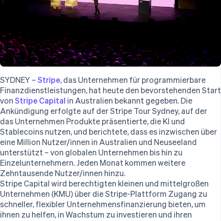
Irland
Data Pipeline
Unternehmen
Marktplatz auf
Geldmanagement
Datensynchronisierung
English
Grundlagen der
Plattformen
Italien
Produkt-Roadmap
Abonnementverwaltung
SaaS
Italiano
English
Stripe Sessions
Japan
Karriere
So setzen Sie
Newsroom
日本語
English
nutzungsbasierte
Stripe Press
Kanada
Abrechnung um
Nach Branche
Stablecoin-gestützte
English
Français
Karten ausgeben: So
SYDNEY –
Stripe
, das Unternehmen für programmierbare
Kroatien
KI-Unternehmen
geht´s
Finanzdienstleistungen, hat heute den bevorstehenden Start
English
Italiano
Creator Economy
Kontakt
Bereitstellung und
Lettland
von
Stripe Capital
in Australien bekannt gegeben. Die
Gaming
Verwaltung von
Ankündigung erfolgte auf der Stripe Tour Sydney, auf der
English
Bewirtung, Reisen und
Diensten mit Agenten
Sales-Team
Liechtenstein
das Unternehmen Produkte präsentierte, die KI und
Freizeit
kontaktieren
Deutsch
English
Versicherungen
Stablecoins nutzen, und berichtete, dass es inzwischen über
Partner werden
Litauen
Medien und
eine Million Nutzer/innen in Australien und Neuseeland
Unterhaltung
English
unterstützt – von globalen Unternehmen bis hin zu
Ressourcen
Gemeinnützige
Luxemburg
Einzelunternehmern. Jeden Monat kommen weitere
Organisationen
Français
Deutsch
English
Zehntausende Nutzer/innen hinzu.
App-Integrationen
Fachdienstleistungen
Malaysia
Stripe Capital wird berechtigten kleinen und mittelgroßen
Code-Beispiele
Öffentlicher Sektor
English
简体中文
Entwickler-Blog
Einzelhandel
Unternehmen (KMU) über die Stripe-Plattform Zugang zu
Malta
API-Status
schneller, flexibler Unternehmensfinanzierung bieten, um
English
ihnen zu helfen, in Wachstum zu investieren und ihren