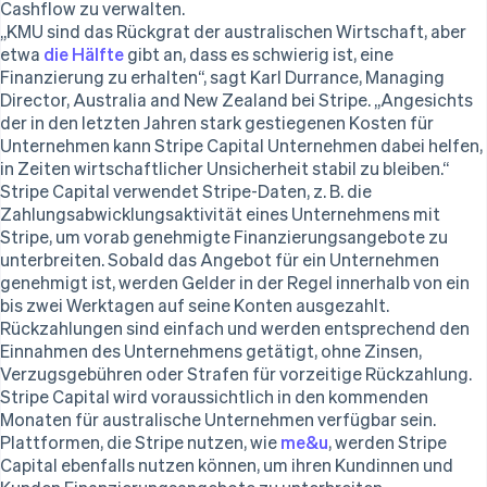
Mexiko
Cashflow zu verwalten.
Ecosystem
Español
English
„KMU sind das Rückgrat der australischen Wirtschaft, aber
Neuseeland
etwa
die Hälfte
gibt an, dass es schwierig ist, eine
Partner
English
Finanzierung zu erhalten“, sagt Karl Durrance, Managing
Stripe App-Marktplatz
Niederlande
Director, Australia and New Zealand bei Stripe. „Angesichts
Nederlands
English
der in den letzten Jahren stark gestiegenen Kosten für
Norwegen
Unternehmen kann Stripe Capital Unternehmen dabei helfen,
English
fung
in Zeiten wirtschaftlicher Unsicherheit stabil zu bleiben.“
Österreich
Stripe Capital verwendet Stripe-Daten, z. B. die
Deutsch
English
Zahlungsabwicklungsaktivität eines Unternehmens mit
Polen
Stripe, um vorab genehmigte Finanzierungsangebote zu
English
unterbreiten. Sobald das Angebot für ein Unternehmen
Portugal
genehmigt ist, werden Gelder in der Regel innerhalb von ein
Português
English
pe-Sessions 2026
bis zwei Werktagen auf seine Konten ausgezahlt.
Rumänien
ren Sie, wie Stripe Lösungen für die Wirtschaftsinfrastruktur für KI au
Rückzahlungen sind einfach und werden entsprechend den
English
t ansehen
Einnahmen des Unternehmens getätigt, ohne Zinsen,
Schweden
Verzugsgebühren oder Strafen für vorzeitige Rückzahlung.
Svenska
English
Schweiz
Stripe Capital wird voraussichtlich in den kommenden
Deutsch
Français
Italiano
English
Monaten für australische Unternehmen verfügbar sein.
Singapur
Plattformen, die Stripe nutzen, wie
me&u
, werden Stripe
English
简体中文
Capital ebenfalls nutzen können, um ihren Kundinnen und
Slowakei