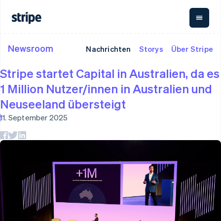
Brasilien
Português
English
Bulgarien
English
Dänemark
Newsroom
Nachrichten
Storys
Über Stripe
Dokumentation
Nach Phase
Wissenswertes
English
Umsatz
Geldmanagement
P
Deutschland
M
Stripe-Dokumentation
Unternehmen
Blog
Stripe startet Capital in Australien, da es
Deutsch
English
Billing
Globale
API-Referenz
Start-ups
Kundenstories
Estland
1 Million Nutzer/innen in Australien und
Wiederkehrender Umsatz
Auszahlungen
C
Bibliotheken und SDKs
Leitfäden
English
Auszahlungen an
Metronome
Z
Stripe Apps
Festlandchina
Neuseeland übersteigt
Nutzungsbasierte
Dritte
P
简体中文
English
Abrechnung
Crypto
T
11. September 2025
Finnland
Nach Use Case
Wallet, Ausstellung
Abonnements
p
Support
English
Svenska
Abonnementverwaltung
von Stablecoin und
E
Leitfäden
Frankreich
Agentenbasierter
Invoicing
Karteninfrastruktur
Krypto-Onramp
F
Handel
Support anfordern
Français
English
Einmalig oder wiederkehrend
Einbettbare
I
Grundlagen: Online-
Crypto
Verwaltete Support-
Gibraltar
Tax
Krypto-Käufe
Ph
Zahlungen akzeptieren
E-Commerce
Pläne
Verkaufs- und USt.-
English
K
Embedded Finance
Fachdienstleistungen
Optimierung
Griechenland
So integrieren Sie einen
Finanzautomatisierung
Revenue Recognition
English
vorkonfigurierten
Buchhaltungsautomatisierung
Bezahlvorgang
Globale Unternehmen
Indien
Stripe Sigma
So bauen Sie eine
In-App-Zahlungen
English
Benutzerdefinierte Berichte
Plattform oder einen
Marktplätze