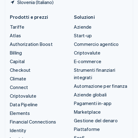
Slovenia (Italiano)
Prodotti e prezzi
Soluzioni
Tariffe
Aziende
Atlas
Start-up
Authorization Boost
Commercio agentico
Billing
Criptovalute
Capital
E-commerce
Checkout
Strumenti finanziari
integrati
Climate
Automazione per finanza
Connect
Aziende globali
Criptovalute
Pagamenti in-app
Data Pipeline
Marketplace
Elements
Gestione del denaro
Financial Connections
Piattaforme
Identity
SaaS