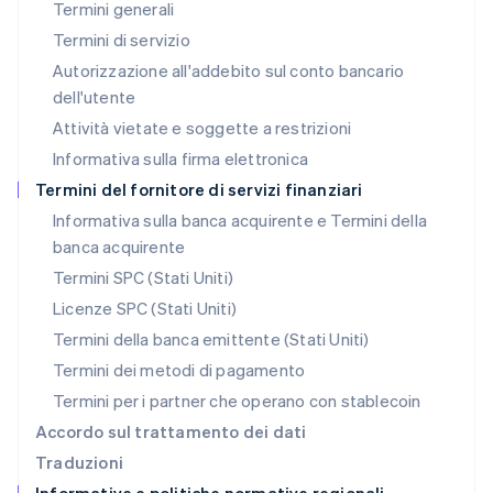
Termini generali
Français
Deutsch
English
Malaysia
Termini di servizio
English
简体中文
Autorizzazione all'addebito sul conto bancario
Malta
dell'utente
English
Messico
Attività vietate e soggette a restrizioni
Español
English
Informativa sulla firma elettronica
Norvegia
English
Termini del fornitore di servizi finanziari
Nuova Zelanda
Informativa sulla banca acquirente e Termini della
English
banca acquirente
Paesi Bassi
Nederlands
English
Termini SPC (Stati Uniti)
Polonia
Licenze SPC (Stati Uniti)
English
Portogallo
Termini della banca emittente (Stati Uniti)
Português
English
Termini dei metodi di pagamento
RAS di Hong Kong, Cina
Termini per i partner che operano con stablecoin
English
简体中文
Regno Unito
Accordo sul trattamento dei dati
English
Traduzioni
Repubblica Ceca
English