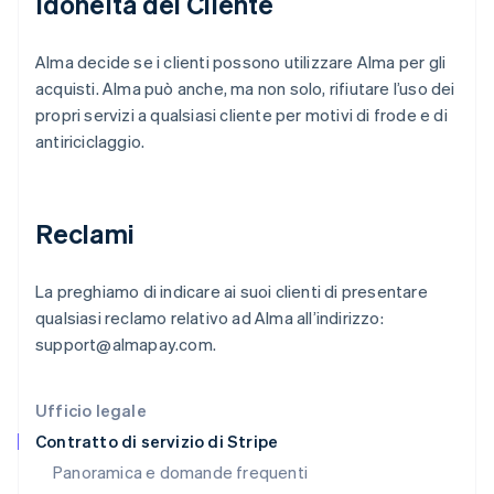
Idoneità del Cliente
Français
English
Germania
Deutsch
English
Alma decide se i clienti possono utilizzare Alma per gli
Giappone
acquisti. Alma può anche, ma non solo, rifiutare l’uso dei
日本語
English
propri servizi a qualsiasi cliente per motivi di frode e di
Gibilterra
antiriciclaggio.
English
Grecia
English
India
Reclami
English
Irlanda
English
La preghiamo di indicare ai suoi clienti di presentare
Italia
qualsiasi reclamo relativo ad Alma all’indirizzo:
Italiano
English
Lettonia
support@almapay.com.
English
Liechtenstein
Deutsch
English
Ufficio legale
Lituania
Contratto di servizio di Stripe
English
Panoramica e domande frequenti
Lussemburgo