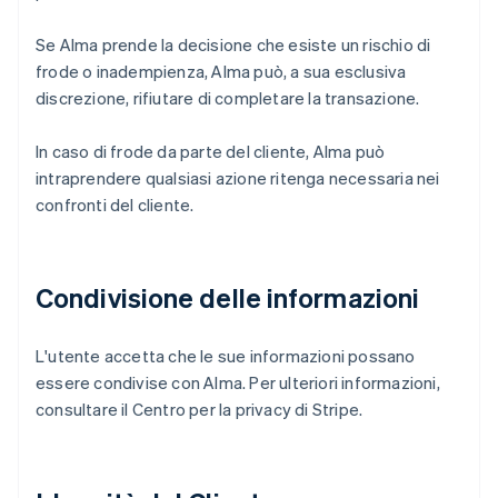
Nederlands
Français
Deutsch
English
Brasile
Se Alma prende la decisione che esiste un rischio di
Português
English
frode o inadempienza, Alma può, a sua esclusiva
Bulgaria
discrezione, rifiutare di completare la transazione.
English
Canada
English
Français
In caso di frode da parte del cliente, Alma può
Cina continentale
intraprendere qualsiasi azione ritenga necessaria nei
简体中文
English
confronti del cliente.
Cipro
English
Croazia
English
Italiano
Condivisione delle informazioni
Danimarca
English
Emirati Arabi Uniti
L'utente accetta che le sue informazioni possano
English
essere condivise con Alma. Per ulteriori informazioni,
Estonia
consultare il Centro per la privacy di Stripe.
English
Finlandia
English
Svenska
Francia