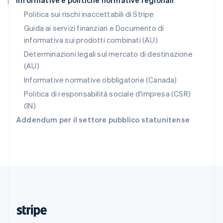
Informative e politiche normative regionali
Romania
Politica sui rischi inaccettabili di Stripe
English
Guida ai servizi finanziari e Documento di
Singapore
informativa sui prodotti combinati (AU)
English
简体中文
Slovacchia
Determinazioni legali sul mercato di destinazione
English
(AU)
Slovenia
Informative normative obbligatorie (Canada)
English
Italiano
Spagna
Politica di responsabilità sociale d'impresa (CSR)
Español
English
(IN)
Stati Uniti
Addendum per il settore pubblico statunitense
English
Español
简体中文
Svezia
Svenska
English
Svizzera
Deutsch
Français
Italiano
English
Thailandia
ไทย
English
Ungheria
English