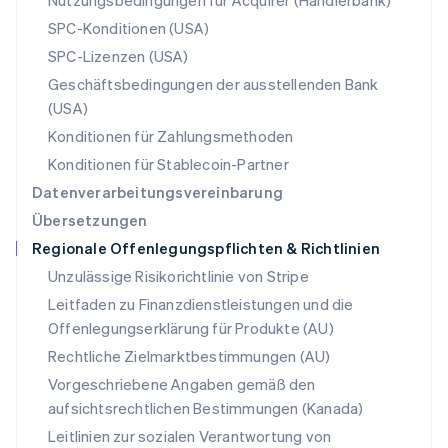
Nutzungsbedingungen für Acquirer (Händlerbank)
Portugal
Português
English
SPC-Konditionen (USA)
Rumänien
SPC-Lizenzen (USA)
English
Schweden
Geschäftsbedingungen der ausstellenden Bank
Svenska
English
(USA)
Schweiz
Konditionen für Zahlungsmethoden
Deutsch
Français
Italiano
English
Singapur
Konditionen für Stablecoin-Partner
English
简体中文
Datenverarbeitungsvereinbarung
Slowakei
Übersetzungen
English
Regionale Offenlegungspflichten & Richtlinien
Slowenien
English
Italiano
Unzulässige Risikorichtlinie von Stripe
Sonderverwaltungsregion Hongkong,
Leitfaden zu Finanzdienstleistungen und die
China
Offenlegungserklärung für Produkte (AU)
English
简体中文
Spanien
Rechtliche Zielmarktbestimmungen (AU)
Español
English
Vorgeschriebene Angaben gemäß den
Thailand
aufsichtsrechtlichen Bestimmungen (Kanada)
ไทย
English
Tschechische Republik
Leitlinien zur sozialen Verantwortung von