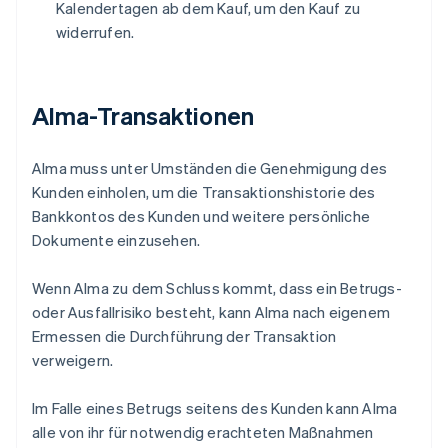
Kalendertagen ab dem Kauf, um den Kauf zu
widerrufen.
Alma-Transaktionen
Australien
English
Alma muss unter Umständen die Genehmigung des
Belgien
Kunden einholen, um die Transaktionshistorie des
Nederlands
Français
Deutsch
English
Brasilien
Bankkontos des Kunden und weitere persönliche
Português
English
Dokumente einzusehen.
Bulgarien
English
Wenn Alma zu dem Schluss kommt, dass ein Betrugs-
Dänemark
oder Ausfallrisiko besteht, kann Alma nach eigenem
English
Deutschland
Ermessen die Durchführung der Transaktion
Deutsch
English
verweigern.
Estland
English
Im Falle eines Betrugs seitens des Kunden kann Alma
Festlandchina
alle von ihr für notwendig erachteten Maßnahmen
简体中文
English