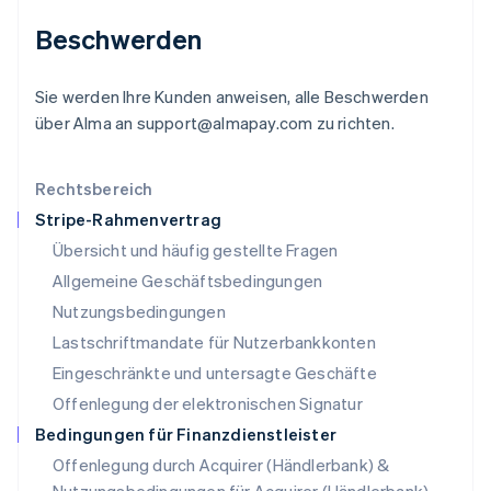
Liechtenstein
Deutsch
English
Beschwerden
Litauen
English
Luxemburg
Sie werden Ihre Kunden anweisen, alle Beschwerden
Français
Deutsch
English
über Alma an support@almapay.com zu richten.
Malaysia
English
简体中文
Malta
Rechtsbereich
English
Stripe-Rahmenvertrag
Mexiko
Übersicht und häufig gestellte Fragen
Español
English
Neuseeland
Allgemeine Geschäftsbedingungen
English
Nutzungsbedingungen
Niederlande
Lastschriftmandate für Nutzerbankkonten
Nederlands
English
Norwegen
Eingeschränkte und untersagte Geschäfte
English
Offenlegung der elektronischen Signatur
Österreich
Deutsch
English
Bedingungen für Finanzdienstleister
Polen
Offenlegung durch Acquirer (Händlerbank) &
English