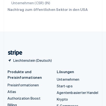
English
Unternehmen (CSR) (IN)
Ungarn
Nachtrag zum öffentlichen Sektor in den USA
English
Vereinigte Arabische Emirate
English
Vereinigte Staaten
English
Español
简体中文
Vereinigtes Königreich
English
Zypern
English
Liechtenstein (Deutsch)
Produkte und
Lösungen
Preisinformationen
Unternehmen
Preisinformationen
Start-ups
Atlas
Agentenbasierter Handel
Authorization Boost
Krypto
Billing
E-Commerce