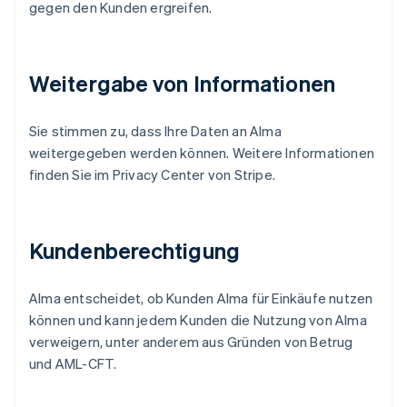
Finnland
gegen den Kunden ergreifen.
English
Svenska
Frankreich
Français
English
Gibraltar
Weitergabe von Informationen
English
Griechenland
Sie stimmen zu, dass Ihre Daten an Alma
English
weitergegeben werden können. Weitere Informationen
Indien
finden Sie im Privacy Center von Stripe.
English
Irland
English
Italien
Kundenberechtigung
Italiano
English
Japan
日本語
English
Alma entscheidet, ob Kunden Alma für Einkäufe nutzen
Kanada
können und kann jedem Kunden die Nutzung von Alma
English
Français
Kroatien
verweigern, unter anderem aus Gründen von Betrug
English
Italiano
und AML-CFT.
Lettland
English