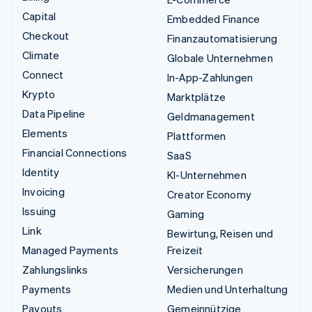
Capital
Embedded Finance
Checkout
Finanzautomatisierung
Climate
Globale Unternehmen
Connect
In-App-Zahlungen
Krypto
Marktplätze
Data Pipeline
Geldmanagement
Elements
Plattformen
Financial Connections
SaaS
Identity
KI-Unternehmen
Invoicing
Creator Economy
Issuing
Gaming
Link
Bewirtung, Reisen und
Managed Payments
Freizeit
Zahlungslinks
Versicherungen
Payments
Medien und Unterhaltung
Payouts
Gemeinnützige