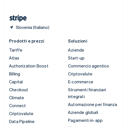
ไทย
English
Ungheria
English
Slovenia (Italiano)
Prodotti e prezzi
Soluzioni
Tariffe
Aziende
Atlas
Start-up
Authorization Boost
Commercio agentico
Billing
Criptovalute
Capital
E-commerce
Checkout
Strumenti finanziari
integrati
Climate
Automazione per finanza
Connect
Aziende globali
Criptovalute
Pagamenti in-app
Data Pipeline