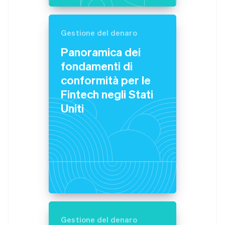
English
Finlandia
English
Svenska
Gestione del denaro
Francia
Panoramica dei
Français
English
Germania
fondamenti di
Deutsch
English
conformità per le
Giappone
日本語
English
Fintech negli Stati
Gibilterra
Uniti
English
Grecia
English
India
English
Irlanda
English
Italia
Italiano
English
Lettonia
English
Liechtenstein
Gestione del denaro