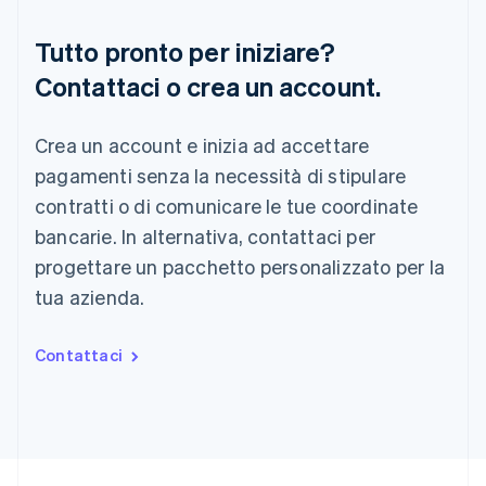
English
简体中文
Regno Unito
Tutto pronto per iniziare?
English
Repubblica Ceca
Contattaci o crea un account.
English
Romania
Crea un account e inizia ad accettare
English
Singapore
pagamenti senza la necessità di stipulare
English
简体中文
contratti o di comunicare le tue coordinate
Slovacchia
bancarie. In alternativa, contattaci per
English
Slovenia
progettare un pacchetto personalizzato per la
English
Italiano
tua azienda.
Spagna
Español
English
Stati Uniti
Contattaci
English
Español
简体中文
Svezia
Svenska
English
Svizzera
Deutsch
Français
Italiano
English
Thailandia