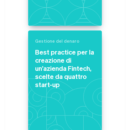
English
Austria
Deutsch
English
Belgio
Nederlands
Français
Deutsch
English
Brasile
Português
English
Gestione del denaro
Bulgaria
Best practice per la
English
Canada
creazione di
English
Français
un'azienda Fintech,
Cina continentale
scelte da quattro
简体中文
English
Cipro
start-up
English
Croazia
English
Italiano
Danimarca
English
Emirati Arabi Uniti
English
Estonia