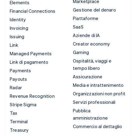
Marketplace
Elements
Gestione del denaro
Financial Connections
Piattaforme
Identity
SaaS
Invoicing
Aziende di IA
Issuing
Creator economy
Link
Gaming
Managed Payments
Ospitalità, viaggi e
Link di pagamento
tempo libero
Payments
Assicurazione
Payouts
Media e intrattenimento
Radar
Organizzazioni non profit
Revenue Recognition
Servizi professionali
Stripe Sigma
Pubblica
Tax
amministrazione
Terminal
Commercio al dettaglio
Treasury