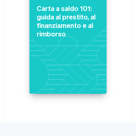
Deutsch
English
Carta a saldo 101:
Lituania
guida al prestito, al
English
Lussemburgo
finanziamento e al
Français
Deutsch
English
rimborso
Malaysia
English
简体中文
Malta
English
Messico
Español
English
Norvegia
English
Nuova Zelanda
English
Paesi Bassi
Nederlands
English
Polonia
English
Portogallo
Português
English
RAS di Hong Kong, Cina