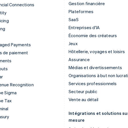
Gestion financière
ncial Connections
Plateformes
tity
SaaS
icing
Entreprises d'IA
ing
Économie des créateurs
Jeux
aged Payments
Hôtellerie, voyages et loisirs
ns de paiement
Assurance
ments
Médias et divertissements
outs
Organisations à but non lucrat
ar
Services professionnels
enue Recognition
Secteur public
pe Sigma
Vente au détail
pe Tax
inal
Intégrations et solutions su
asury
mesure