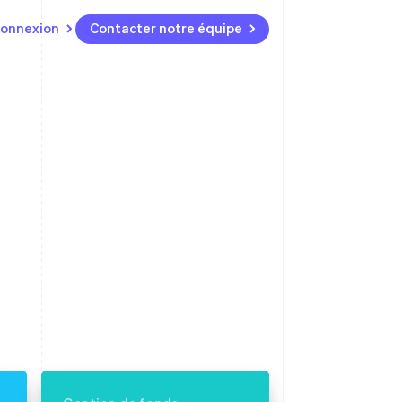
onnexion
Contacter notre équipe
Ressources
Écosystème
Contact
t marketplaces
Plus
Intégrations d'applications
Partenaires
Contacter notre équipe
Product roadmap
elle
Exemples de code
Stripe App Marketplace
Devenir partenaire
Découvrez les prochaines
r les
Blog des développeurs
évolutions
rs
État de l'API
 platforms
Radar
ciers intégrés
Prévention de la fraude
ratif
es et virtuelles
Atlas
Constitution de start-up
Climate
Élimination du carbone
Identity
Vérification de l'identité