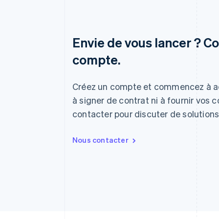
Envie de vous lancer ? C
Allemagne
compte.
Deutsch
English
Australie
English
Créez un compte et commencez à ac
Autriche
Deutsch
English
à signer de contrat ni à fournir vos
Belgique
contacter pour discuter de solutions
Nederlands
Français
Deutsch
English
Brésil
Português
English
Nous contacter
Bulgarie
English
Canada
English
Français
Chine continentale
简体中文
English
Chypre
English