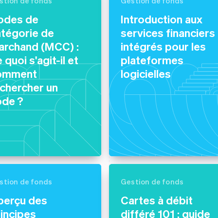
stion de fonds
Gestion de fonds
odes de
Introduction aux
atégorie de
services financiers
archand (MCC) :
intégrés pour les
 quoi s'agit-il et
plateformes
omment
logicielles
chercher un
ode ?
stion de fonds
Gestion de fonds
perçu des
Cartes à débit
incipes
différé 101 : guide