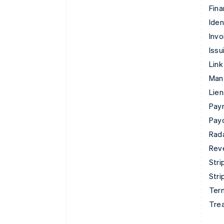
Fina
Iden
Invo
Issu
Link
Man
Lie
Pay
Pay
Rad
Rev
Stri
Stri
Term
Tre