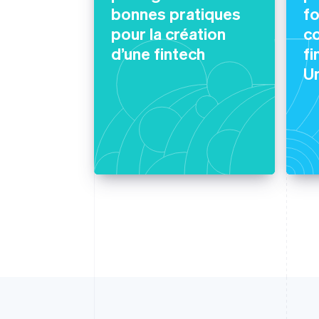
bonnes pratiques
f
pour la création
co
d’une fintech
fi
Un