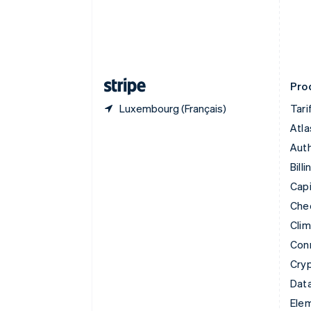
Croatie
English
Italiano
Danemark
English
Émirats arabes unis
English
Prod
Luxembourg (Français)
Tari
Atla
Auth
Billi
Capi
Che
Cli
Con
Cry
Data
Ele