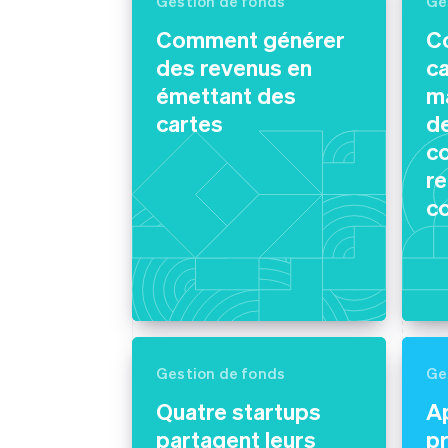
Authorization Boost
Gestion de fonds
Ge
Acceptation optimisée
Comment générer
C
Link
Paiements accélérés
des revenus en
c
Financial Connections
émettant des
m
Comptes financiers associés
cartes
de
c
re
c
Gestion de fonds
Ge
Quatre startups
A
partagent leurs
pr