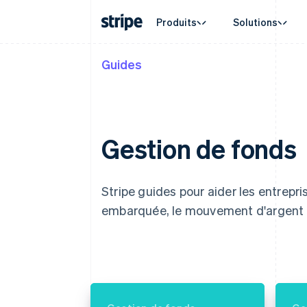
Produits
Solutions
Guides
Par type d'entreprise
Documentation
Formation
Par cas 
Service 
Paiements
Revenus
Grandes entreprises
Documentation Stripe
Blog
Commerc
Obtenir 
Payments
Billing
Start-up
Documentation de l'API
Témoignages de nos clients
Cryptom
Offres d
Paiements en ligne
Revenus récurrents
Bibliothèques et SDK
Guides
E-comm
Services
Managed Payments
Metronome
Stripe Apps
Services
Gestion de fonds
Solution pour commerçant
Facturation à l’usag
Automat
officiel
Abonnements
Entrepri
Gestion des abonne
Payment links
Paiement
Paiement en no-code
Invoicing
Marketp
Stripe guides pour aider les entrepr
Ponctuel ou récurre
Checkout
Gestion 
Interfaces de paiement prêtes
Tax
embarquée, le mouvement d'argent e
Platefo
Automatisation des 
à l’emploi
SaaS
Revenue Recogniti
Elements
Comptabilité automa
Composants UI flexibles
Stripe Sigma
Moyens de paiement
Rapports personnali
Accès à plus de 125
Data Pipeline
Terminal
Synchronisation de
Paiements en personne