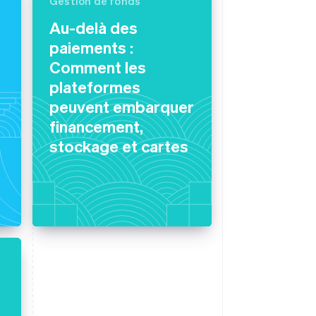
Gestion de fonds
Au-delà des
paiements :
Stripe Sessions 2026
Comment les
Découvrez comment
plateformes
Stripe construit
l’infrastructure
peuvent embarquer
économique de l’IA.
financement,
Regarder la vidéo
stockage et cartes