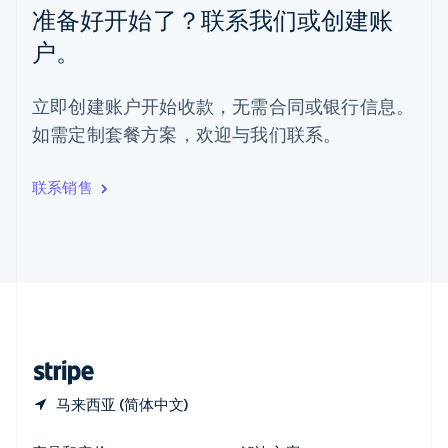
准备好开始了？联系我们或创建账
新加坡
English
简体中文
户。
新西兰
English
匈牙利
立即创建账户开始收款，无需合同或银行信息。
English
如需定制套餐方案，欢迎与我们联系。
意大利
Italiano
English
印度
联系销售
English
英国
English
直布罗陀
English
中国内地
简体中文
English
中国香港特别行政区
English
简体中文
马来西亚 (简体中文)