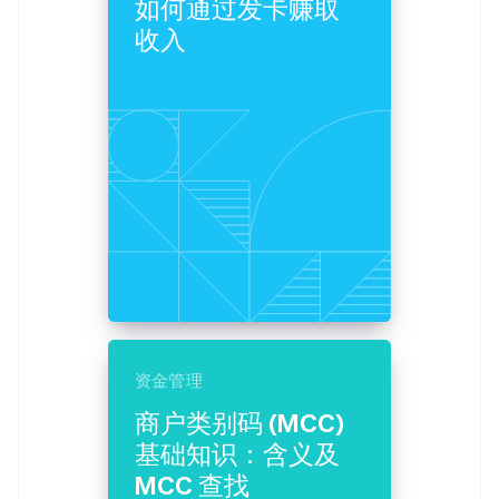
如何通过发卡赚取
Boost
Stripe Sigma
产品路线图
SaaS
支付成功率优
自定义报告
收入
Sessions 年度大会
化
Data Pipeline
招聘
数据同步
Link
资源
新闻编辑室
加速结账
Stripe Press
按行业
应用程序集成
代码示例
AI 企业
开发者博客
创作者经济
API 状态
联系
更多
游戏
Product roadmap
酒店、旅游与休闲
联系销售
了解未来规划
保险
成为合作伙伴
媒体与娱乐
Radar
非营利组织
欺诈防范
专业服务
Atlas
公共部门
初创企业注册
零售
Climate
资金管理
碳移除
生态系统
商户类别码 (MCC)
基础知识：含义及
合作伙伴
MCC 查找
Stripe App Marketplace