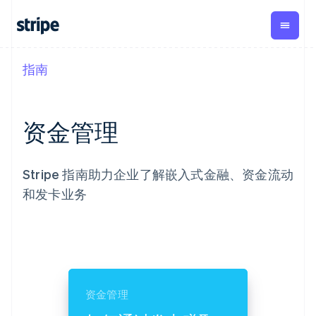
指南
按企业阶段
文档
学习
支付
营收
资金管
平台
理
易市
大型企业
Stripe 文档
博客
Payments
Billing
初创企业
API 参考文档
客户案例
在线支付
经常性收入
资金管理
Global
Conn
库与 SDK
指南
Payment links
Metronome
Payouts
Stripe Apps
按用量计费
平台
无代码支付
Subscriptions
向第三
按应用场景
Stripe 指南助力企业了解嵌入式金融、资金流动
Checkout
方打款
支持
预构建支付界
订阅管理
Crypto
和发卡业务
指南
智能体商务
面
Invoicing
钱包、
加密货币
获取支持
一次性或定期
Elements
稳定币
电子商务
接受线上付款
管理支持方案
灵活的 UI 组件
账单
发行和
嵌入式金融
实施预建结账流程
专业服务
支付方式
Tax
发卡基
财务自动化
构建平台或交易市场
Access to
销售税和增值
础设施
全球化企业
管理订阅
125+
税自动化
应用内支付
提供按用量计费
Terminal
Revenue
交易市场
发行稳定币支持的支付卡
线下支付
Recognition
资金管理
公司
资金管理
使用代理预配和管理服务
会计自动化
Authorization
平台