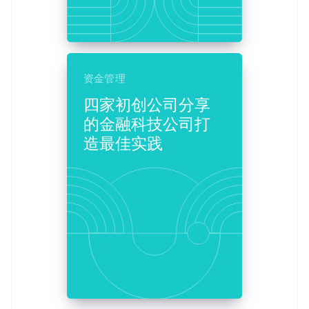
澳大利亚
English
巴西
Português
English
保加利亚
资金管理
English
比利时
四家初创公司分享
Nederlands
Français
Deutsch
English
的金融科技公司打
波兰
English
造最佳实践
丹麦
English
德国
Deutsch
English
法国
Français
English
芬兰
English
Svenska
荷兰
Nederlands
English
加拿大
English
Français