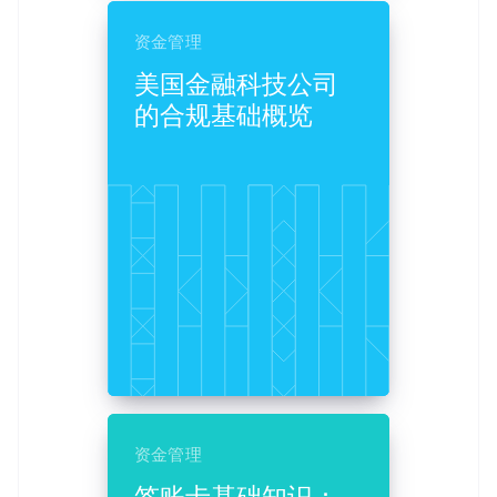
捷克
资金管理
English
克罗地亚
美国金融科技公司
English
Italiano
拉脱维亚
的合规基础概览
English
立陶宛
English
列支敦士登
Deutsch
English
卢森堡
Français
Deutsch
English
罗马尼亚
English
马尔他
English
马来西亚
English
简体中文
美国
English
Español
简体中文
资金管理
墨西哥
签账卡基础知识：
Español
English