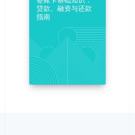
挪威
贷款、融资与还款
English
指南
葡萄牙
Português
English
日本
日本語
English
瑞典
Svenska
English
瑞士
Deutsch
Français
Italiano
English
塞浦路斯
English
斯洛伐克
English
斯洛文尼亚
English
Italiano
泰国
ไทย
English
希腊
English
西班牙
Español
English