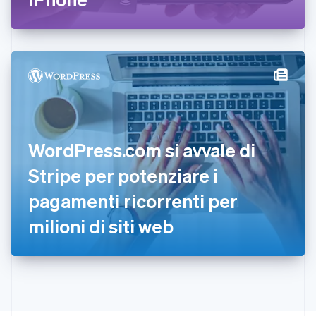
Francia
Français
English
Germania
Deutsch
English
Giappone
日本語
English
Gibilterra
English
Grecia
English
India
WordPress.com si avvale di
English
Irlanda
Stripe per potenziare i
English
pagamenti ricorrenti per
Italia
Italiano
English
milioni di siti web
Lettonia
English
Liechtenstein
Deutsch
English
Lituania
English