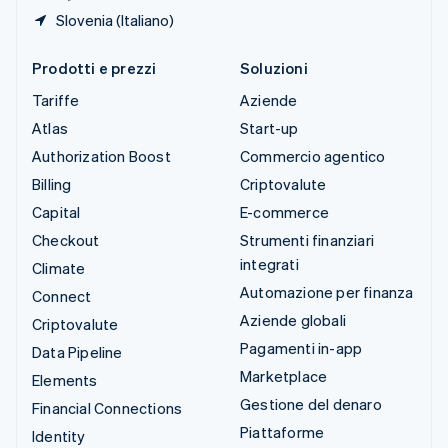
Slovenia (Italiano)
Prodotti e prezzi
Soluzioni
Tariffe
Aziende
Atlas
Start-up
Authorization Boost
Commercio agentico
Billing
Criptovalute
Capital
E-commerce
Checkout
Strumenti finanziari
integrati
Climate
Automazione per finanza
Connect
Aziende globali
Criptovalute
Pagamenti in-app
Data Pipeline
Marketplace
Elements
Gestione del denaro
Financial Connections
Piattaforme
Identity