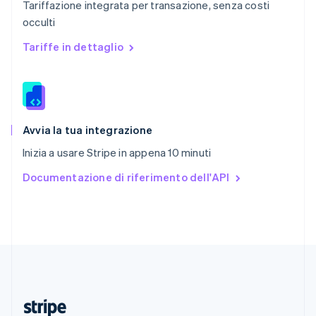
Tariffazione integrata per transazione, senza costi
English
occulti
Romania
English
Tariffe in dettaglio
Singapore
English
简体中文
Slovacchia
English
Slovenia
English
Italiano
Avvia la tua integrazione
Spagna
Inizia a usare Stripe in appena 10 minuti
Español
English
Stati Uniti
Documentazione di riferimento dell'API
English
Español
简体中文
Svezia
Svenska
English
Svizzera
Deutsch
Français
Italiano
English
Thailandia
ไทย
English
Ungheria
English