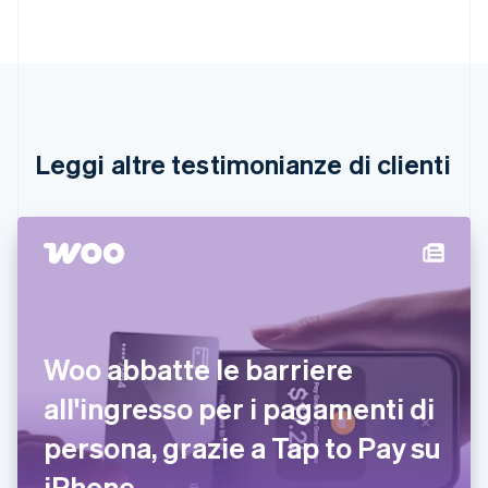
Belgio
Nederlands
Français
Deutsch
English
Brasile
Português
English
Bulgaria
English
Canada
English
Français
Leggi altre testimonianze di clienti
Cina continentale
简体中文
English
Cipro
English
Croazia
English
Italiano
Danimarca
English
Emirati Arabi Uniti
Woo abbatte le barriere
English
Estonia
all'ingresso per i pagamenti di
English
persona, grazie a Tap to Pay su
Finlandia
English
Svenska
iPhone