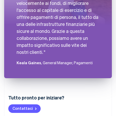
velocemente ai fondi, di migliorare
l'accesso al capitale di esercizio e di
offrire pagamenti di persona, il tutto da
una delle infrastrutture finanziarie più
sicure al mondo. Grazie a questa
collaborazione, possiamo avere un
impatto significativo sulle vite dei
nostri clienti.
Keala Gaines
, General Manager, Pagamenti
Australia
Tutto pronto per iniziare?
English
Austria
Contattaci
Deutsch
English