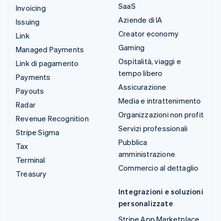
SaaS
Invoicing
Aziende di IA
Issuing
Creator economy
Link
Gaming
Managed Payments
Ospitalità, viaggi e
Link di pagamento
tempo libero
Payments
Assicurazione
Payouts
Media e intrattenimento
Radar
Organizzazioni non profit
Revenue Recognition
Servizi professionali
Stripe Sigma
Pubblica
Tax
amministrazione
Terminal
Commercio al dettaglio
Treasury
Integrazioni e soluzioni
personalizzate
Stripe App Marketplace