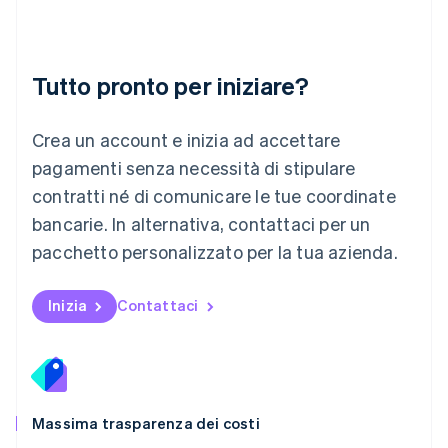
Lussemburgo
Français
Deutsch
English
Malaysia
English
简体中文
Tutto pronto per iniziare?
Malta
English
Messico
Crea un account e inizia ad accettare
Español
English
Norvegia
pagamenti senza necessità di stipulare
English
contratti né di comunicare le tue coordinate
Nuova Zelanda
bancarie. In alternativa, contattaci per un
English
Paesi Bassi
pacchetto personalizzato per la tua azienda.
Nederlands
English
Polonia
English
Inizia
Contattaci
Portogallo
Português
English
RAS di Hong Kong, Cina
English
简体中文
Regno Unito
English
Massima trasparenza dei costi
Repubblica Ceca