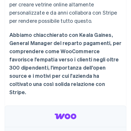
per creare vetrine online altamente
Scopri cosa ti aspetta
personalizzate e da anni collabora con Stripe
Radar
Ecosistema
Prevenzione delle frodi
per rendere possibile tutto questo.
Partner
Atlas
Stripe App Marketplace
Costituzione di start-up
Abbiamo chiacchierato con Keala Gaines,
Climate
General Manager del reparto pagamenti, per
Rimozione del carbonio
comprendere come WooCommerce
Identity
favorisce l'empatia verso i clienti negli oltre
Verifica online dell'identità
300 dipendenti, l'importanza dell'open
source e i motivi per cui l'azienda ha
coltivato una così solida relazione con
Stripe.
Stripe Sessions 2026
Scopri come Stripe sta costruendo l'infrastruttura economi
Guarda ora