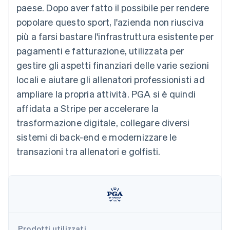
utente
Automazione
paese. Dopo aver fatto il possibile per rendere
Gestione del denaro
Gestire gli
flessibile
Metodi di
della contabilità
Roadmap del prodotto
Piattaforme
abbonamenti
popolare questo sport, l'azienda non riusciva
pagamento
Stripe Sigma
Conferenza annuale
SaaS
Offrire addebiti in base
Accesso a
Report
Sessions
più a farsi bastare l'infrastruttura esistente per
all'utilizzo
oltre 125
personalizzati
Lavora con noi
Emettere carte
pagamenti e fatturazione, utilizzata per
Terminal
Data Pipeline
Sala stampa
garantite da stablecoin
Pagamenti di
Sincronizzazione
Stripe Press
gestire gli aspetti finanziari delle varie sezioni
Per settore
persona
dei dati
Esegui il provisioning e
locali e aiutare gli allenatori professionisti ad
Authorization
gestisci i servizi con gli
Boost
Aziende di IA
agenti
ampliare la propria attività. PGA si è quindi
Accettazione
Creator economy
Recapiti
affidata a Stripe per accelerare la
ottimizzata
Gaming
Link
Ospitalità, viaggi e
Contattaci
trasformazione digitale, collegare diversi
Pagamento
tempo libero
Diventa nostro partner
Risorse
Assicurazione
sistemi di back-end e modernizzare le
accelerato
Media e
Financial
transazioni tra allenatori e golfisti.
intrattenimento
Integrazioni app
Connections
Organizzazioni non
Esempi di codice
Conti finanziari
profit
Blog per sviluppatori
collegati
Servizi professionali
Stato dell'API
Pubblica
amministrazione
Commercio al dettaglio
Altro
Product roadmap
Prodotti utilizzati