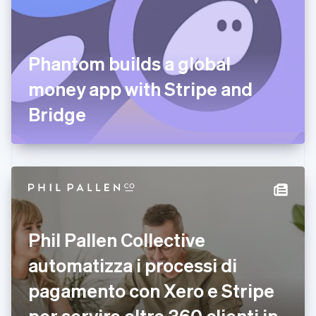
English
Emirati Arabi Uniti
English
Estonia
Phantom builds a global
English
money app with Stripe and
Finlandia
English
Svenska
Bridge
Francia
Français
English
Germania
Deutsch
English
Giappone
日本語
English
Gibilterra
English
Grecia
Phil Pallen Collective
English
India
automatizza i processi di
English
Irlanda
pagamento con Xero e Stripe
English
per servire oltre 360 clienti in
Italia