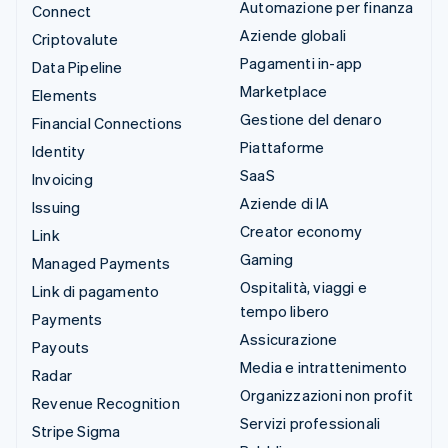
Automazione per finanza
Connect
Aziende globali
Criptovalute
Pagamenti in-app
Data Pipeline
Marketplace
Elements
Gestione del denaro
Financial Connections
Piattaforme
Identity
SaaS
Invoicing
Aziende di IA
Issuing
Creator economy
Link
Gaming
Managed Payments
Ospitalità, viaggi e
Link di pagamento
tempo libero
Payments
Assicurazione
Payouts
Media e intrattenimento
Radar
Organizzazioni non profit
Revenue Recognition
Servizi professionali
Stripe Sigma