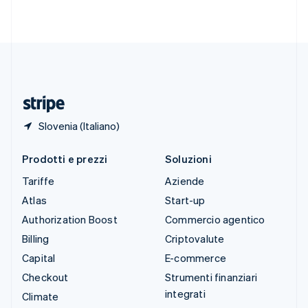
Svenska
English
Svizzera
Deutsch
Français
Italiano
English
Thailandia
ไทย
English
Ungheria
English
Slovenia (Italiano)
Prodotti e prezzi
Soluzioni
Tariffe
Aziende
Atlas
Start-up
Authorization Boost
Commercio agentico
Billing
Criptovalute
Capital
E-commerce
Checkout
Strumenti finanziari
integrati
Climate