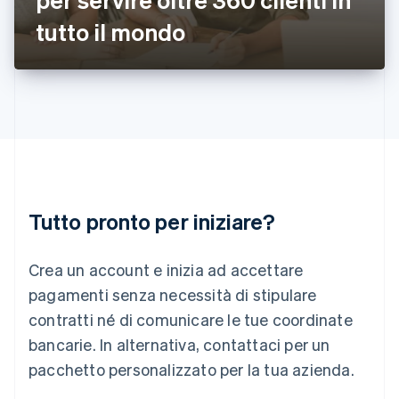
Italiano
English
tutto il mondo
Lettonia
English
Liechtenstein
Deutsch
English
Lituania
English
Lussemburgo
Français
Deutsch
English
Malaysia
English
简体中文
Tutto pronto per iniziare?
Malta
English
Messico
Crea un account e inizia ad accettare
Español
English
Norvegia
pagamenti senza necessità di stipulare
English
contratti né di comunicare le tue coordinate
Nuova Zelanda
bancarie. In alternativa, contattaci per un
English
Paesi Bassi
pacchetto personalizzato per la tua azienda.
Nederlands
English
Polonia