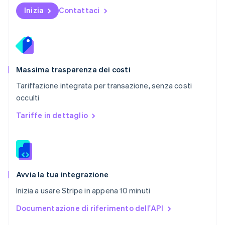
English
Inizia
Contattaci
Portogallo
Português
English
RAS di Hong Kong, Cina
English
简体中文
Regno Unito
English
Massima trasparenza dei costi
Repubblica Ceca
Tariffazione integrata per transazione, senza costi
English
occulti
Romania
English
Tariffe in dettaglio
Singapore
English
简体中文
Slovacchia
English
Slovenia
English
Italiano
Avvia la tua integrazione
Spagna
Inizia a usare Stripe in appena 10 minuti
Español
English
Stati Uniti
Documentazione di riferimento dell'API
English
Español
简体中文
Svezia