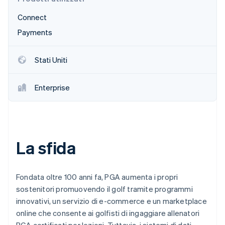
Scopri cosa ti aspetta
Connect
Radar
Ecosistema
Prevenzione delle frodi
Payments
Partner
Atlas
Stripe App Marketplace
Costituzione di start-up
Stati Uniti
Climate
Rimozione del carbonio
Enterprise
Identity
Verifica online dell'identità
La sfida
Stripe Sessions 2026
Scopri come Stripe sta costruendo l'infrastruttura economi
Fondata oltre 100 anni fa, PGA aumenta i propri
Guarda ora
sostenitori promuovendo il golf tramite programmi
innovativi, un servizio di e-commerce e un marketplace
online che consente ai golfisti di ingaggiare allenatori
PGA certificati per lezioni. Tuttavia, i sistemi di dati