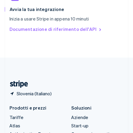
Slovenia
English
Italiano
Avvia la tua integrazione
Spagna
Inizia a usare Stripe in appena 10 minuti
Español
English
Stati Uniti
Documentazione di riferimento dell'API
English
Español
简体中文
Svezia
Svenska
English
Svizzera
Deutsch
Français
Italiano
English
Thailandia
ไทย
English
Ungheria
English
Slovenia (Italiano)
Prodotti e prezzi
Soluzioni
Tariffe
Aziende
Atlas
Start-up