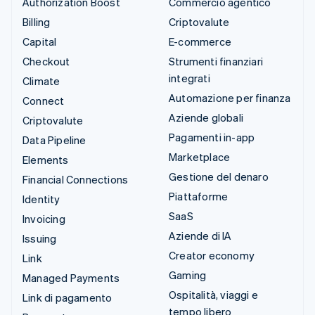
Authorization Boost
Commercio agentico
Billing
Criptovalute
Capital
E-commerce
Checkout
Strumenti finanziari
integrati
Climate
Automazione per finanza
Connect
Aziende globali
Criptovalute
Pagamenti in-app
Data Pipeline
Marketplace
Elements
Gestione del denaro
Financial Connections
Piattaforme
Identity
SaaS
Invoicing
Aziende di IA
Issuing
Creator economy
Link
Gaming
Managed Payments
Ospitalità, viaggi e
Link di pagamento
tempo libero