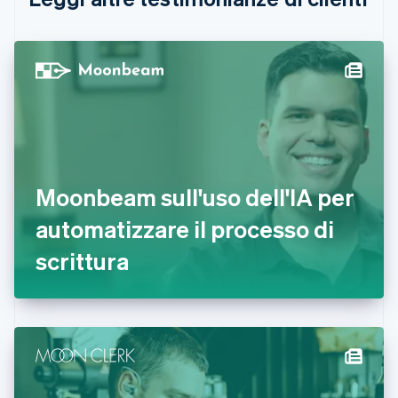
Cina continentale
简体中文
English
Cipro
English
Croazia
English
Italiano
Danimarca
English
Emirati Arabi Uniti
English
Estonia
Moonbeam sull'uso dell'IA per
English
automatizzare il processo di
Finlandia
English
Svenska
scrittura
Francia
Français
English
Germania
Deutsch
English
Giappone
日本語
English
Gibilterra
English