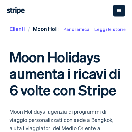
Clienti
Moon Holidays
Panoramica
Leggi le storie de
Per fase
Documentazione
Fonti di apprendimento
Pagamenti
Ricavi
Gestione del
denaro
Aziende
Documentazione di
Blog
Payments
Billing
Start-up
Stripe
Storie dei clienti
Moon Holidays
Pagamenti
Ricavi ricorrenti
Global
Documentazione di
Guide
online
Metronome
Payouts
riferimento dell'API
Addebito a
Managed
Bonifici a
Librerie e SDK
aumenta i ricavi di
Payments
consumo
Stripe Apps
terze parti
Per casistica
Soluzione
Subscriptions
Crypto
Assistenza
merchant of
Gestire gli
Wallet,
Commercio agentico
6 volte con Stripe
record
Payment links
abbonamenti
emissione di
Criptovalute
Ottieni assistenza
Invoicing
stablecoin e
Servizi on-
Guide
E-commerce
Piani di assistenza
Pagamenti
Una tantum o
ramp per
infrastruttura
Strumenti finanziari
gestiti
senza codice
ricorrente
criptovalute
delle carte
integrati
Accettare pagamenti
Servizi professionali
Checkout
Tax
Acquisti di
Automazione per
online
Moon Holidays, agenzia di programmi di
Interfacce di
Automazioni per
criptovaluta
finanza
Implementare un
pagamento
imposte e IVA
incorporabili
viaggio personalizzati con sede a Bangkok,
Aziende globali
checkout predefinito
preconfigurate
Elements
Revenue
Pagamenti in-app
Creare una piattaforma
aiuta i viaggiatori del Medio Oriente a
Interfaccia
Recognition
Azienda
Marketplace
o un marketplace