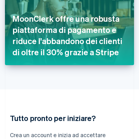
Grecia
English
India
MoonClerk offre una robusta
English
Irlanda
piattaforma di pagamento e
English
riduce l'abbandono dei clienti
Italia
Italiano
English
di oltre il 30% grazie a Stripe
Lettonia
English
Liechtenstein
Deutsch
English
Lituania
English
Lussemburgo
Français
Deutsch
English
Malaysia
English
简体中文
Tutto pronto per iniziare?
Malta
English
Messico
Crea un account e inizia ad accettare
Español
English