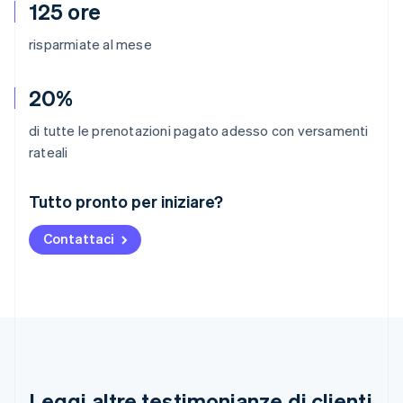
125 ore
risparmiate al mese
20%
di tutte le prenotazioni pagato adesso con versamenti
rateali
Australia
Tutto pronto per iniziare?
English
Austria
Contattaci
Deutsch
English
Belgio
Nederlands
Français
Deutsch
English
Brasile
Português
English
Bulgaria
English
Canada
English
Français
Leggi altre testimonianze di clienti