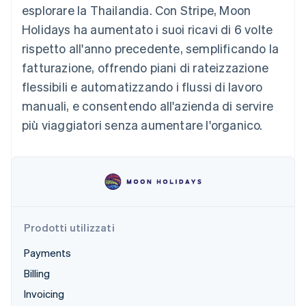
utente
Automazione
esplorare la Thailandia. Con Stripe, Moon
Gestione del denaro
Gestire gli
flessibile
Metodi di
della contabilità
Roadmap del prodotto
Piattaforme
abbonamenti
Holidays ha aumentato i suoi ricavi di 6 volte
pagamento
Stripe Sigma
Conferenza annuale
SaaS
Offrire addebiti in base
Accesso a
Report
Sessions
rispetto all'anno precedente, semplificando la
all'utilizzo
oltre 125
personalizzati
Lavora con noi
Emettere carte
fatturazione, offrendo piani di rateizzazione
Terminal
Data Pipeline
Sala stampa
garantite da stablecoin
Pagamenti di
Sincronizzazione
Stripe Press
flessibili e automatizzando i flussi di lavoro
Per settore
persona
dei dati
Esegui il provisioning e
manuali, e consentendo all'azienda di servire
Authorization
gestisci i servizi con gli
Boost
Aziende di IA
agenti
più viaggiatori senza aumentare l'organico.
Accettazione
Creator economy
Recapiti
ottimizzata
Gaming
Link
Ospitalità, viaggi e
Contattaci
Pagamento
tempo libero
Diventa nostro partner
Risorse
Assicurazione
accelerato
Media e
Financial
intrattenimento
Integrazioni app
Connections
Organizzazioni non
Esempi di codice
Conti finanziari
Prodotti utilizzati
profit
Blog per sviluppatori
collegati
Servizi professionali
Stato dell'API
Payments
Pubblica
amministrazione
Billing
Commercio al dettaglio
Altro
Invoicing
Product roadmap