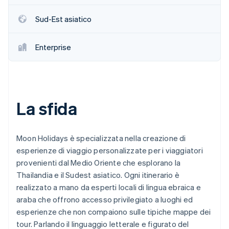
Scopri cosa ti aspetta
Sud-Est asiatico
Radar
Ecosistema
Prevenzione delle frodi
Enterprise
Partner
Atlas
Stripe App Marketplace
Costituzione di start-up
Climate
Rimozione del carbonio
Identity
La sfida
Verifica online dell'identità
Moon Holidays è specializzata nella creazione di
esperienze di viaggio personalizzate per i viaggiatori
provenienti dal Medio Oriente che esplorano la
Stripe Sessions 2026
Thailandia e il Sudest asiatico. Ogni itinerario è
Scopri come Stripe sta costruendo l'infrastruttura economi
Guarda ora
realizzato a mano da esperti locali di lingua ebraica e
araba che offrono accesso privilegiato a luoghi ed
esperienze che non compaiono sulle tipiche mappe dei
tour. Parlando il linguaggio letterale e figurato del