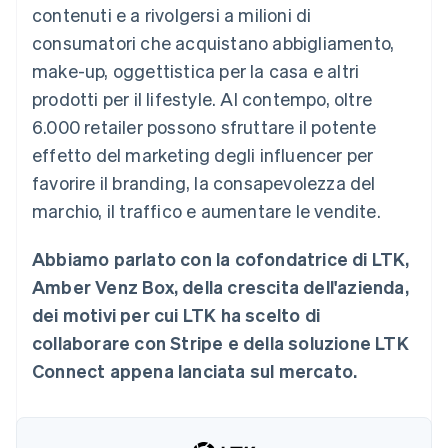
contenuti e a rivolgersi a milioni di
Scopri cosa ti aspetta
consumatori che acquistano abbigliamento,
Radar
Ecosistema
Prevenzione delle frodi
make-up, oggettistica per la casa e altri
Partner
Atlas
prodotti per il lifestyle. Al contempo, oltre
Stripe App Marketplace
Costituzione di start-up
6.000 retailer possono sfruttare il potente
Climate
effetto del marketing degli influencer per
Rimozione del carbonio
favorire il branding, la consapevolezza del
Identity
marchio, il traffico e aumentare le vendite.
Verifica online dell'identità
Abbiamo parlato con la cofondatrice di LTK,
Amber Venz Box, della crescita dell'azienda,
dei motivi per cui LTK ha scelto di
Stripe Sessions 2026
collaborare con Stripe e della soluzione LTK
Scopri come Stripe sta costruendo l'infrastruttura economi
Guarda ora
Connect appena lanciata sul mercato.