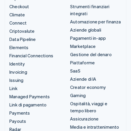
Checkout
Strumenti finanziari
integrati
Climate
Automazione per finanza
Connect
Aziende globali
Criptovalute
Pagamenti in-app
Data Pipeline
Marketplace
Elements
Gestione del denaro
Financial Connections
Piattaforme
Identity
SaaS
Invoicing
Aziende di IA
Issuing
Creator economy
Link
Gaming
Managed Payments
Ospitalità, viaggi e
Link di pagamento
tempo libero
Payments
Assicurazione
Payouts
Media e intrattenimento
Radar