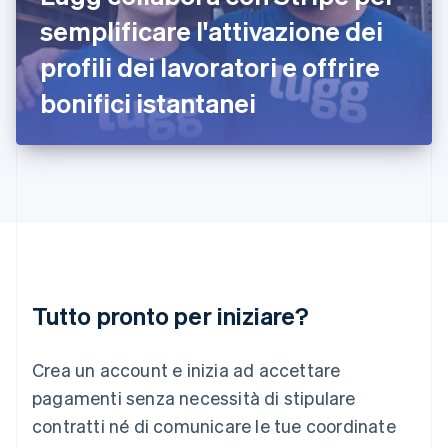
English
Irlanda
semplificare l'attivazione dei
English
profili dei lavoratori e offrire
Italia
Italiano
English
bonifici istantanei
Lettonia
English
Liechtenstein
Deutsch
English
Lituania
English
Lussemburgo
Français
Deutsch
English
Malaysia
English
简体中文
Tutto pronto per iniziare?
Malta
English
Messico
Crea un account e inizia ad accettare
Español
English
Norvegia
pagamenti senza necessità di stipulare
English
contratti né di comunicare le tue coordinate
Nuova Zelanda