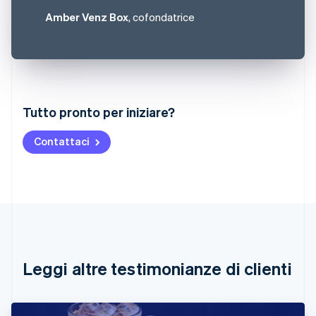
Amber Venz Box
, cofondatrice
Australia
Tutto pronto per iniziare?
English
Austria
Contattaci
Deutsch
English
Belgio
Nederlands
Français
Deutsch
English
Brasile
Português
English
Bulgaria
English
Canada
English
Français
Leggi altre testimonianze di clienti
Cina continentale
简体中文
English
Cipro