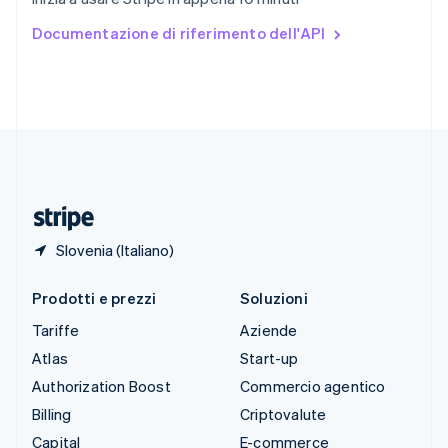
Español
English
Stati Uniti
Documentazione di riferimento dell'API
English
Español
简体中文
Svezia
Svenska
English
Svizzera
Deutsch
Français
Italiano
English
Thailandia
ไทย
English
Ungheria
English
Slovenia (Italiano)
Prodotti e prezzi
Soluzioni
Tariffe
Aziende
Atlas
Start-up
Authorization Boost
Commercio agentico
Billing
Criptovalute
Capital
E-commerce