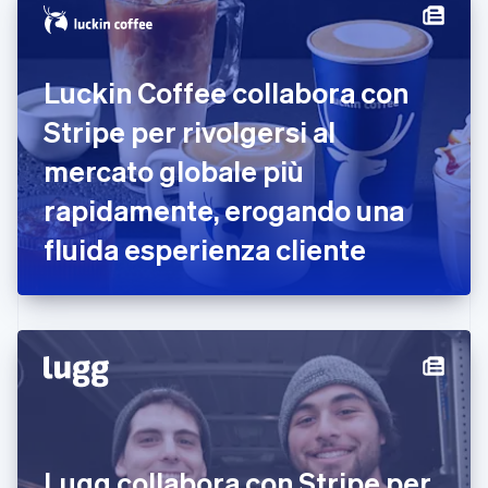
English
Croazia
English
Italiano
Danimarca
Luckin Coffee collabora con
English
Emirati Arabi Uniti
Stripe per rivolgersi al
English
Estonia
mercato globale più
English
rapidamente, erogando una
Finlandia
English
Svenska
fluida esperienza cliente
Francia
Français
English
Germania
Deutsch
English
Giappone
日本語
English
Gibilterra
English
Grecia
English
India
Lugg collabora con Stripe per