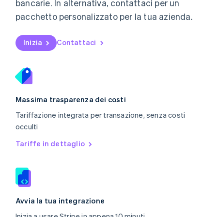
bancarie. In alternativa, contattaci per un
English
Paesi Bassi
pacchetto personalizzato per la tua azienda.
Nederlands
English
Polonia
English
Inizia
Contattaci
Portogallo
Português
English
RAS di Hong Kong, Cina
English
简体中文
Regno Unito
English
Massima trasparenza dei costi
Repubblica Ceca
Tariffazione integrata per transazione, senza costi
English
occulti
Romania
English
Tariffe in dettaglio
Singapore
English
简体中文
Slovacchia
English
Slovenia
English
Italiano
Avvia la tua integrazione
Spagna
Inizia a usare Stripe in appena 10 minuti