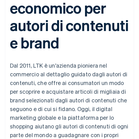
economico per
utente
Automazione
Gestione del denaro
Gestire gli
flessibile
Metodi di
della contabilità
Roadmap del prodotto
Piattaforme
abbonamenti
pagamento
Stripe Sigma
Conferenza annuale
SaaS
Offrire addebiti in base
autori di contenuti
Accesso a
Report
Sessions
all'utilizzo
oltre 125
personalizzati
Lavora con noi
Emettere carte
Terminal
Data Pipeline
Sala stampa
garantite da stablecoin
e brand
Pagamenti di
Sincronizzazione
Stripe Press
Per settore
persona
dei dati
Esegui il provisioning e
Authorization
gestisci i servizi con gli
Boost
Aziende di IA
agenti
Accettazione
Creator economy
Recapiti
Dal 2011, LTK è un'azienda pioniera nel
ottimizzata
Gaming
Link
Ospitalità, viaggi e
Contattaci
commercio al dettaglio guidato dagli autori di
Pagamento
tempo libero
Diventa nostro partner
Risorse
Assicurazione
contenuti, che offre ai consumatori un modo
accelerato
Media e
Financial
per scoprire e acquistare articoli di migliaia di
intrattenimento
Integrazioni app
Connections
Organizzazioni non
Esempi di codice
Conti finanziari
brand selezionati dagli autori di contenuti che
profit
Blog per sviluppatori
collegati
seguono e di cui si fidano. Oggi, il digital
Servizi professionali
Stato dell'API
Pubblica
marketing globale e la piattaforma per lo
amministrazione
shopping aiutano gli autori di contenuti di ogni
Commercio al dettaglio
Altro
parte del mondo a guadagnare con i propri
Product roadmap