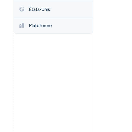
États-Unis
Stripe Sessions 2026
Plateforme
Découvrez comment
Stripe construit
l’infrastructure
économique de l’IA.
Regarder la vidéo