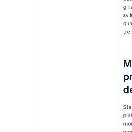
gli
svi
qua
tre.
Mo
p
de
Sta
pia
mon
mod