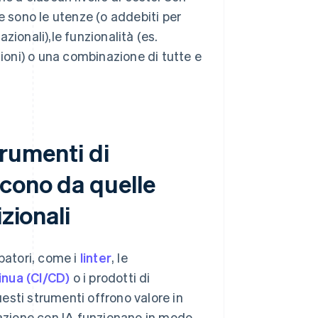
e sono le utenze (o addebiti per
azionali),le funzionalità (es.
zioni) o una combinazione di tutte e
strumenti di
cono da quelle
zionali
ppatori, come i
linter
, le
inua (CI/CD)
o i prodotti di
esti strumenti offrono valore in
azione con IA funzionano in modo