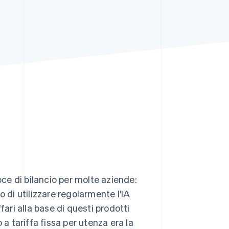
Stripe Sessions 2026
Scopri come Stripe sta
costruendo
l'infrastruttura
economica per l'IA.
Guarda ora
e di bilancio per molte aziende:
to di utilizzare regolarmente l'IA
fari alla base di questi prodotti
 a tariffa fissa per utenza era la