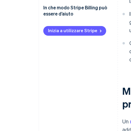
In che modo Stripe Billing può
essere d’aiuto
Inizia a utilizzare Stripe
Mo
p
Un
add