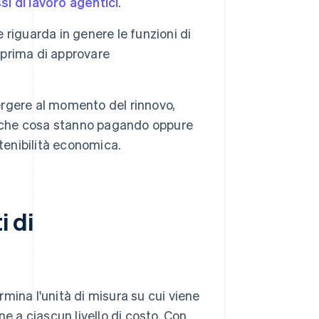
ssi di lavoro agentici
.
e riguarda in genere le funzioni di
 prima di approvare
mergere al momento del rinnovo,
r che cosa stanno pagando oppure
enibilità economica.
i di
mina l'unità di misura su cui viene
ene a ciascun livello di costo. Con