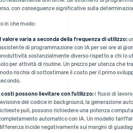
erso, con conseguenze significative sulla determinazion
o in che modo:
Il valore varia a seconda della frequenza di utilizzo:
un
assistente di programmazione con IA per sei ore al gi
produttività sostanzialmente diverso rispetto a chi lo ut
solo per attività di routine. Un prezzo per utenza che tr
modo rischia di sottostimare il costo per il primo svilupp
secondo.
I costi possono lievitare con l'utilizzo:
i flussi di lavo
revisione del codice in background, la generazione autom
richieste pull, possono richiedere una potenza computa
completamento automatico con IA. Un modello tariffari
differenza incide negativamente sui margini di guada