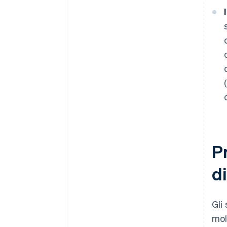
Pr
d
Gli
mol