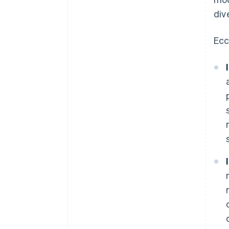
div
Ecc