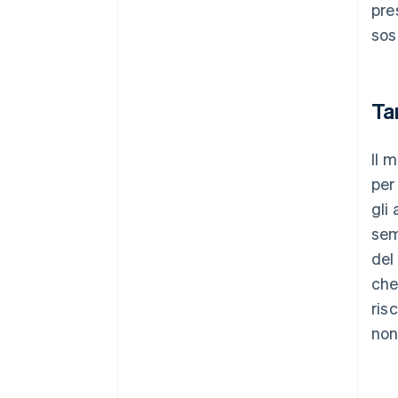
pre
sos
Ta
Il 
per
gli
sem
del
che
ris
non