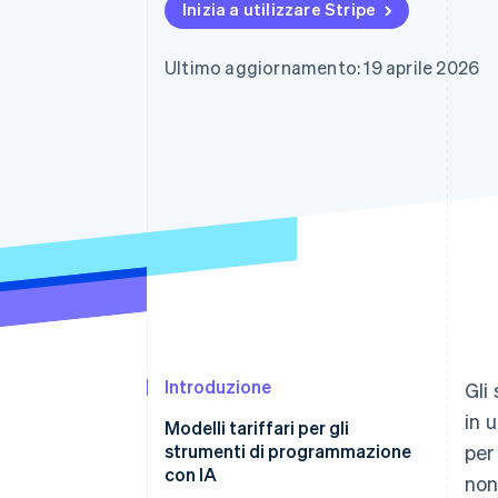
Inizia a utilizzare Stripe
Link
Pagamento accelerato
Financial Connections
Ultimo aggiornamento: 19 aprile 2026
Conti finanziari collegati
Introduzione
Gli
in 
Modelli tariffari per gli
strumenti di programmazione
per
con IA
non