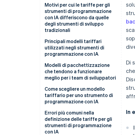
sol
Motivi per cui le tariffe per gli
strumenti di programmazione
str
con IA differiscono da quelle
ba
degli strumenti di sviluppo
sca
tradizionali
sop
Principali modelli tariffari
div
utilizzati negli strumenti di
programmazione con IA
Di 
Tariffe per utenza
Modelli di pacchettizzazione
che
che tendono a funzionare
Abbonamenti a più livelli
meglio per i team di sviluppatori
Dis
Tariffe basate sulle funzionalità
str
Come scegliere un modello
tariffario per uno strumento di
aff
Tariffe a consumo
programmazione con IA
Tariffe ibride
In 
Errori più comuni nella
definizione delle tariffe per gli
strumenti di programmazione
con IA