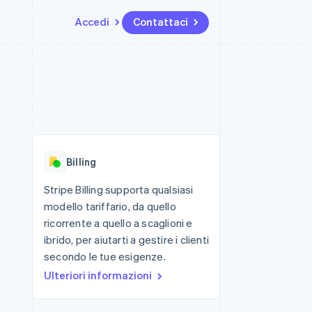
Accedi
Contattaci
Risorse
Ecosistema
Recapiti
me e marketplace
Altro
Integrazioni app
Partner
Contattaci
Product roadmap
ns
Esempi di codice
Stripe App Marketplace
Diventa nostro partner
Scopri cosa ti aspetta
 piattaforme
Blog per sviluppatori
 platforms
ibero
Stato dell'API
Radar
ari integrati
Prevenzione delle frodi
Billing
 fisiche
Atlas
Costituzione di start-up
Stripe Billing supporta qualsiasi
modello tariffario, da quello
Climate
Rimozione del carbonio
ricorrente a quello a scaglioni e
ibrido, per aiutarti a gestire i clienti
Identity
Verifica online dell'identità
secondo le tue esigenze.
Ulteriori informazioni