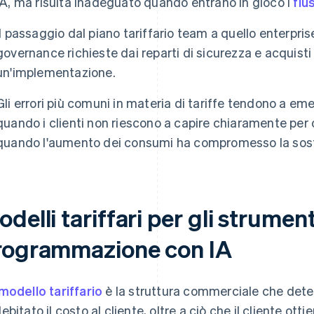
IA, ma risulta inadeguato quando entrano in gioco i
flu
Il passaggio dal piano tariffario team a quello enterpris
governance richieste dai reparti di sicurezza e acquisti
un'implementazione.
Gli errori più comuni in materia di tariffe tendono a e
quando i clienti non riescono a capire chiaramente pe
quando l'aumento dei consumi ha compromesso la sost
delli tariffari per gli strument
rogrammazione con IA
modello tariffario
è la struttura commerciale che deter
ebitato il costo al cliente, oltre a ciò che il cliente otti