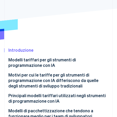
Scopri cosa ti aspetta
Radar
Ecosistema
Prevenzione delle frodi
Partner
Atlas
Stripe App Marketplace
Costituzione di start-up
Climate
Rimozione del carbonio
Identity
Introduzione
Verifica online dell'identità
Modelli tariffari per gli strumenti di
programmazione con IA
Motivi per cui le tariffe per gli strumenti di
programmazione con IA differiscono da quelle
Stripe Sessions 2026
degli strumenti di sviluppo tradizionali
Scopri come Stripe sta costruendo l'infrastruttura economi
Guarda ora
Principali modelli tariffari utilizzati negli strumenti
di programmazione con IA
Tariffe per utenza
Modelli di pacchettizzazione che tendono a
funzionare meglio per i team di sviluppatori