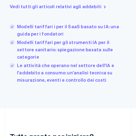
Finlandia
Vedi tutti gli articoli relativi agli addebiti
English
Svenska
Francia
Français
English
Modelli tariffari i per il SaaS basato su IA: una
Germania
guida per i fondatori
Deutsch
English
Giappone
Modelli tariffari per gli strumenti IA per il
日本語
English
settore sanitario: spiegazione basata sulle
Gibilterra
categorie
English
Le attività che operano nel settore dell'IA e
Grecia
English
l'addebito a consumo: un'analisi tecnica su
India
misurazione, eventi e controllo dei costi
English
Irlanda
English
Italia
Italiano
English
Lettonia
English
Liechtenstein
Deutsch
English