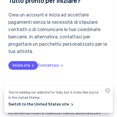
Tutto pronto per iniziare?
Lituania
English
Crea un account e inizia ad accettare
Lussemburgo
Français
Deutsch
English
pagamenti senza la necessità di stipulare
Malaysia
contratti o di comunicare le tue coordinate
English
简体中文
Malta
bancarie. In alternativa, contattaci per
English
progettare un pacchetto personalizzato per la
Messico
tua attività.
Español
English
Norvegia
English
Inizia ora
Contattaci
Nuova Zelanda
English
Paesi Bassi
Nederlands
English
Polonia
You’re viewing our website for Italy, but it looks like you’re
English
in the United States.
Portogallo
Switch to the United States site
Português
English
Billing
RAS di Hong Kong, Cina
Incrementa i ricavi e fidelizza i clienti, automatizza il
English
简体中文