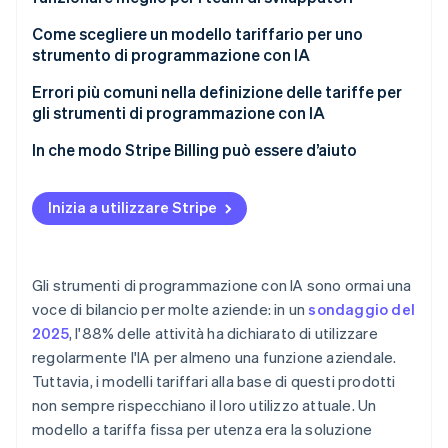
Abbonamenti a più livelli
Come scegliere un modello tariffario per uno
Tariffe basate sulle funzionalità
strumento di programmazione con IA
Tariffe a consumo
Errori più comuni nella definizione delle tariffe per
gli strumenti di programmazione con IA
Tariffe ibride
In che modo Stripe Billing può essere d’aiuto
Inizia a utilizzare Stripe
Gli strumenti di programmazione con IA sono ormai una
voce di bilancio per molte aziende: in un
sondaggio del
2025
, l'88% delle attività ha dichiarato di utilizzare
regolarmente l'IA per almeno una funzione aziendale.
Tuttavia, i modelli tariffari alla base di questi prodotti
non sempre rispecchiano il loro utilizzo attuale. Un
modello a tariffa fissa per utenza era la soluzione