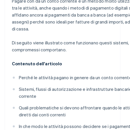
Pagare con da un conto corrente è un metodo molto utili
Considera la tua presenza geografica
tra le attività, anche quando i metodi di pagamento digitali
affidano ancora ai pagamenti da banca a banca (ad esempio, 
Considera un modello costi-benefici
assegni) perché sono ideali per fatture di grandi importi, add
di cassa.
Di seguito viene illustrato come funzionano questi sistemi, c
compromessi comportano.
Contenuto dell'articolo
Perché le attività pagano in genere da un conto corrent
Sistemi, flussi di autorizzazione e infrastrutture banca
corrente
Quali problematiche si devono affrontare quando le att
diretti dai conti correnti
In che modo le attività possono decidere se i pagamenti