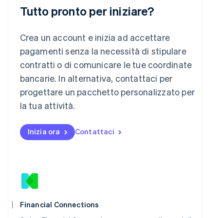
Deutsch
English
Tutto pronto per iniziare?
Lituania
English
Lussemburgo
Crea un account e inizia ad accettare
Français
Deutsch
English
pagamenti senza la necessità di stipulare
Malaysia
contratti o di comunicare le tue coordinate
English
简体中文
Malta
bancarie. In alternativa, contattaci per
English
progettare un pacchetto personalizzato per
Messico
la tua attività.
Español
English
Norvegia
English
Inizia ora
Contattaci
Nuova Zelanda
English
Paesi Bassi
Nederlands
English
Polonia
English
Portogallo
Português
English
Financial Connections
RAS di Hong Kong, Cina