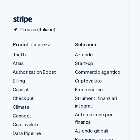
ไทย
English
Ungheria
English
Croazia (Italiano)
Prodotti e prezzi
Soluzioni
Tariffe
Aziende
Atlas
Start-up
Authorization Boost
Commercio agentico
Billing
Criptovalute
Capital
E-commerce
Checkout
Strumenti finanziari
integrati
Climate
Automazione per
Connect
finanza
Criptovalute
Aziende globali
Data Pipeline
Pagamenti in-app