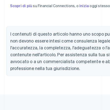
English
Scopri di più
su Financial Connections, o
inizia
oggi stesso
Austria
Deutsch
English
Belgio
Nederlands
Français
Deutsch
English
Brasile
I contenuti di questo articolo hanno uno scopo p
Português
English
Bulgaria
non devono essere intesi come consulenza legale 
English
l'accuratezza, la completezza, l'adeguatezza o l'a
Canada
English
Français
contenute nell'articolo. Per assistenza sulla tua si
Cina continentale
avvocato o a un commercialista competente e abili
简体中文
English
Cipro
professione nella tua giurisdizione.
English
Croazia
English
Italiano
Danimarca
English
Emirati Arabi Uniti
English
Estonia