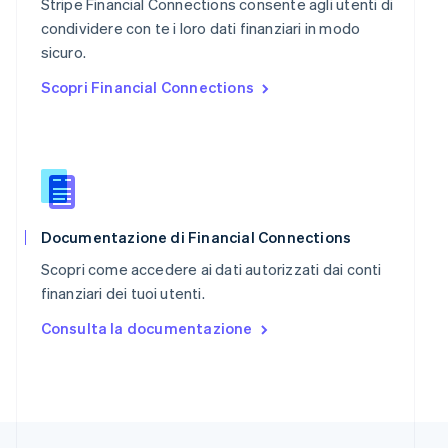
Stripe Financial Connections consente agli utenti di
English
简体中文
Regno Unito
condividere con te i loro dati finanziari in modo
English
sicuro.
Repubblica Ceca
Scopri Financial Connections
English
Romania
English
Singapore
English
简体中文
Slovacchia
English
Slovenia
Documentazione di Financial Connections
English
Italiano
Scopri come accedere ai dati autorizzati dai conti
Spagna
finanziari dei tuoi utenti.
Español
English
Stati Uniti
Consulta la documentazione
English
Español
简体中文
Svezia
Svenska
English
Svizzera
Deutsch
Français
Italiano
English
Thailandia