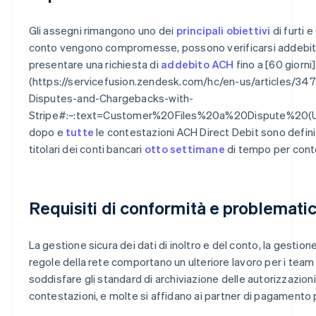
Gli assegni rimangono uno dei
principali obiettivi
di furti e
conto vengono compromesse, possono verificarsi addebiti di
presentare una richiesta di
addebito ACH
fino a [60 giorni]
(https://servicefusion.zendesk.com/hc/en-us/articles/
Disputes-and-Chargebacks-with-
Stripe#:~:text=Customer%20Files%20a%20Dispute%20(
dopo e
tutte
le contestazioni ACH Direct Debit sono defini
titolari dei conti bancari
otto settimane
di tempo per cont
Requisiti di conformità e problemati
La gestione sicura dei dati di inoltro e del conto, la gestione 
regole della rete comportano un ulteriore lavoro per i team f
soddisfare gli standard di archiviazione delle autorizzazioni,
contestazioni, e molte si affidano ai partner di pagamento 