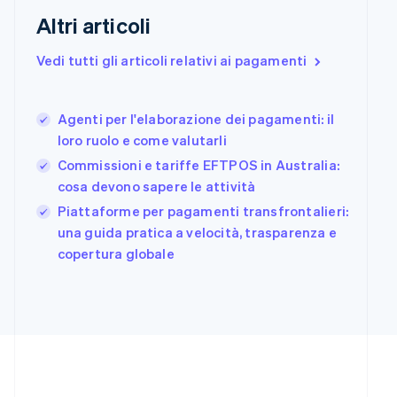
English
Altri articoli
Finlandia
English
Svenska
Vedi tutti gli articoli relativi ai pagamenti
Francia
Français
English
Germania
Agenti per l'elaborazione dei pagamenti: il
Deutsch
English
Giappone
loro ruolo e come valutarli
日本語
English
Commissioni e tariffe EFTPOS in Australia:
Gibilterra
cosa devono sapere le attività
English
Grecia
Piattaforme per pagamenti transfrontalieri:
English
una guida pratica a velocità, trasparenza e
India
copertura globale
English
Irlanda
English
Italia
Italiano
English
Lettonia
English
Liechtenstein