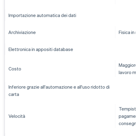
Importazione automatica dei dati
Archiviazione
Fisica in
Elettronica in appositi database
Maggiore
Costo
lavoro 
Inferiore grazie all'automazione e all'uso ridotto di
carta
Tempisti
Velocità
pagament
consegn