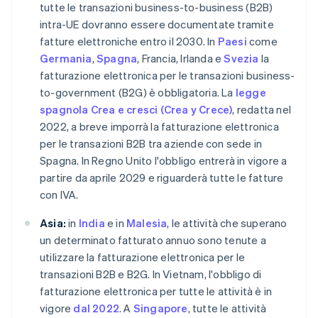
tutte le transazioni business-to-business (B2B)
intra-UE dovranno essere documentate tramite
fatture elettroniche entro il 2030. In
Paesi
come
Germania
,
Spagna
, Francia, Irlanda e
Svezia
la
fatturazione elettronica per le transazioni business-
to-government (B2G) è obbligatoria. La
legge
spagnola Crea e cresci (Crea y Crece)
, redatta nel
2022, a breve imporrà la fatturazione elettronica
per le transazioni B2B tra aziende con sede in
Spagna. In Regno Unito l'obbligo entrerà in vigore a
partire da aprile 2029 e riguarderà tutte le fatture
con IVA.
Asia:
in
India
e in
Malesia
, le attività che superano
un determinato fatturato annuo sono tenute a
utilizzare la fatturazione elettronica per le
transazioni B2B e B2G. In Vietnam, l'obbligo di
fatturazione elettronica per tutte le attività è in
vigore
dal 2022
. A
Singapore
, tutte le attività