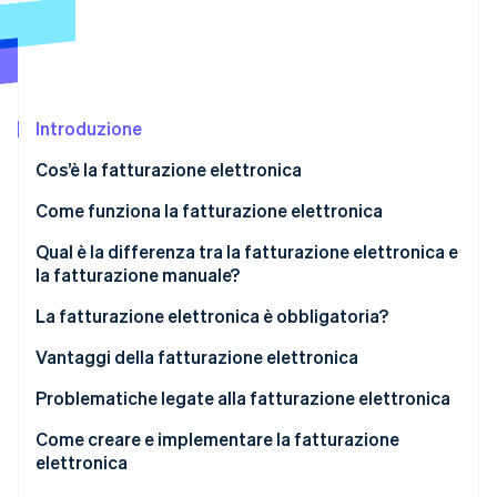
Scopri cosa ti aspetta
Radar
Ecosistema
Prevenzione delle frodi
Partner
Atlas
Stripe App Marketplace
Costituzione di start-up
Introduzione
Climate
Cos’è la fatturazione elettronica
Rimozione del carbonio
Documenti che non vengono considerati fatture
Come funziona la fatturazione elettronica
Identity
Verifica online dell'identità
elettroniche
Qual è la differenza tra la fatturazione elettronica e
la fatturazione manuale?
La fatturazione elettronica è obbligatoria?
Vantaggi della fatturazione elettronica
Stripe Sessions 2026
Scopri come Stripe sta costruendo l'infrastruttura economi
Problematiche legate alla fatturazione elettronica
Guarda ora
Come creare e implementare la fatturazione
elettronica