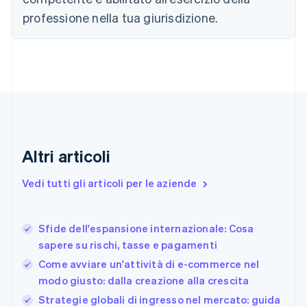
Cipro
professione nella tua giurisdizione.
English
Croazia
English
Italiano
Danimarca
English
Emirati Arabi Uniti
English
Estonia
English
Finlandia
Altri articoli
English
Svenska
Francia
Vedi tutti gli articoli per le aziende
Français
English
Germania
Deutsch
English
Sfide dell'espansione internazionale: Cosa
Giappone
日本語
English
sapere su rischi, tasse e pagamenti
Gibilterra
Come avviare un'attività di e-commerce nel
English
modo giusto: dalla creazione alla crescita
Grecia
English
Strategie globali di ingresso nel mercato: guida