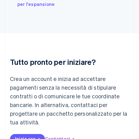
India
per l'espansione
English
Irlanda
English
Italia
Italiano
English
Lettonia
English
Liechtenstein
Deutsch
English
Tutto pronto per iniziare?
Lituania
English
Crea un account e inizia ad accettare
Lussemburgo
Français
Deutsch
English
pagamenti senza la necessità di stipulare
Malaysia
contratti o di comunicare le tue coordinate
English
简体中文
Malta
bancarie. In alternativa, contattaci per
English
progettare un pacchetto personalizzato per la
Messico
tua attività.
Español
English
Norvegia
English
Inizia ora
Contattaci