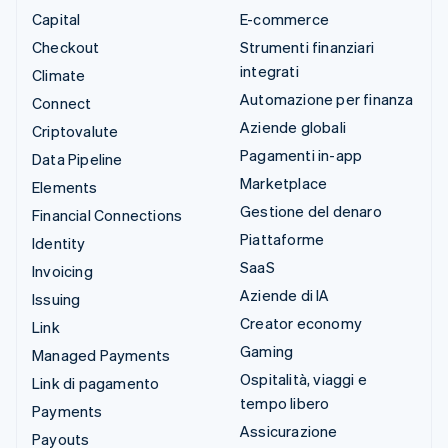
Capital
E-commerce
Checkout
Strumenti finanziari
integrati
Climate
Automazione per finanza
Connect
Aziende globali
Criptovalute
Pagamenti in-app
Data Pipeline
Marketplace
Elements
Gestione del denaro
Financial Connections
Piattaforme
Identity
SaaS
Invoicing
Aziende di IA
Issuing
Creator economy
Link
Gaming
Managed Payments
Ospitalità, viaggi e
Link di pagamento
tempo libero
Payments
Assicurazione
Payouts