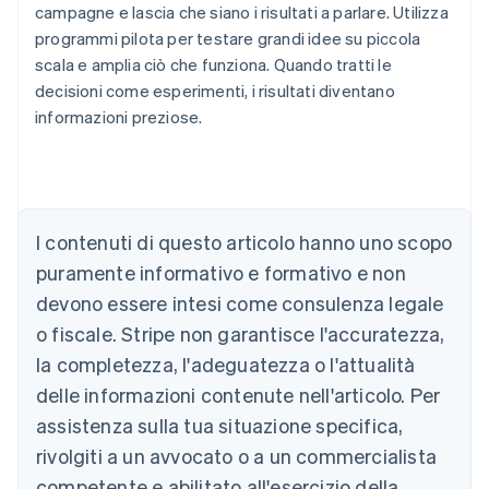
campagne e lascia che siano i risultati a parlare. Utilizza
programmi pilota per testare grandi idee su piccola
scala e amplia ciò che funziona. Quando tratti le
decisioni come esperimenti, i risultati diventano
informazioni preziose.
Australia
English
Austria
I contenuti di questo articolo hanno uno scopo
Deutsch
English
puramente informativo e formativo e non
Belgio
devono essere intesi come consulenza legale
Nederlands
Français
Deutsch
English
Brasile
o fiscale. Stripe non garantisce l'accuratezza,
Português
English
la completezza, l'adeguatezza o l'attualità
Bulgaria
English
delle informazioni contenute nell'articolo. Per
Canada
assistenza sulla tua situazione specifica,
English
Français
Cina continentale
rivolgiti a un avvocato o a un commercialista
简体中文
English
competente e abilitato all'esercizio della