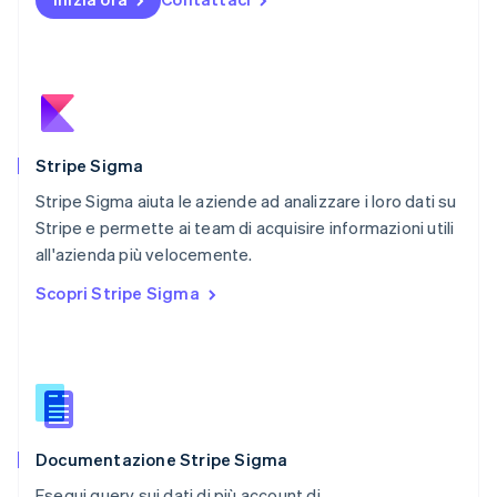
Nuova Zelanda
English
Paesi Bassi
Nederlands
English
Polonia
English
Portogallo
Português
English
Stripe Sigma
RAS di Hong Kong, Cina
Stripe Sigma aiuta le aziende ad analizzare i loro dati su
English
简体中文
Stripe e permette ai team di acquisire informazioni utili
Regno Unito
English
all'azienda più velocemente.
Repubblica Ceca
Scopri Stripe Sigma
English
Romania
English
Singapore
English
简体中文
Slovacchia
English
Documentazione Stripe Sigma
Slovenia
English
Italiano
Esegui query sui dati di più account di