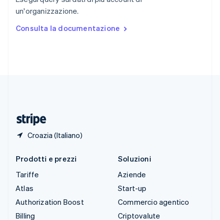
Spagna
un'organizzazione.
Español
English
Stati Uniti
Consulta la documentazione
English
Español
简体中文
Svezia
Svenska
English
Svizzera
Deutsch
Français
Italiano
English
Thailandia
ไทย
English
Ungheria
English
Croazia (Italiano)
Prodotti e prezzi
Soluzioni
Tariffe
Aziende
Atlas
Start-up
Authorization Boost
Commercio agentico
Billing
Criptovalute