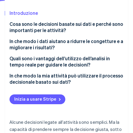
Scopri cosa ti aspetta
Introduzione
Radar
Ecosistema
Prevenzione delle frodi
Cosa sono le decisioni basate sui dati e perché sono
Partner
Atlas
importanti per le attività?
Stripe App Marketplace
Costituzione di start-up
In che modo i dati aiutano a ridurre le congetture e a
Climate
migliorare i risultati?
Rimozione del carbonio
Identity
Quali sono i vantaggi dell’utilizzo dell’analisi in
Verifica online dell'identità
tempo reale per guidare le decisioni?
Puoi prendere decisioni più rapide e nitide
In che modo la mia attività può utilizzare il processo
decisionale basato sui dati?
I problemi vengono segnalati prima che si aggravino
Inizia con dati puliti e connessi
Stripe Sessions 2026
L’esperienza del cliente diventa più reattiva
Inizia a usare Stripe
Scopri come Stripe sta costruendo l'infrastruttura economi
Chiarisci ciò che conta
Guarda ora
La gestione del rischio diventa più proattiva
Rendi accessibili gli strumenti di analisi
Alcune decisioni legate all’attività sono semplici. Ma la
Crea una cultura che valorizzi le prove
capacità di prendere sempre la decisione giusta, sotto