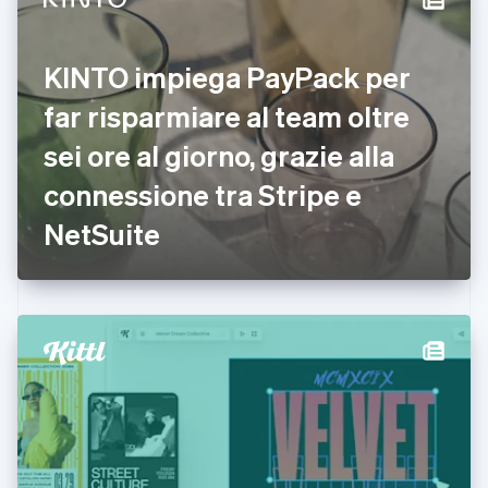
Croazia
English
Italiano
Danimarca
KINTO impiega PayPack per
English
Emirati Arabi Uniti
far risparmiare al team oltre
English
Estonia
sei ore al giorno, grazie alla
English
connessione tra Stripe e
Finlandia
English
Svenska
NetSuite
Francia
Français
English
Germania
Deutsch
English
Giappone
日本語
English
Gibilterra
English
Grecia
English
India
English