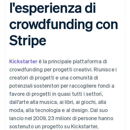
l'esperienza di
utente
Automazione
Gestione del denaro
Gestire gli
flessibile
Metodi di
della contabilità
Roadmap del prodotto
Piattaforme
abbonamenti
pagamento
Stripe Sigma
Conferenza annuale
SaaS
Offrire addebiti in base
crowdfunding con
Accesso a
Report
Sessions
all'utilizzo
oltre 125
personalizzati
Lavora con noi
Emettere carte
Terminal
Data Pipeline
Sala stampa
garantite da stablecoin
Stripe
Pagamenti di
Sincronizzazione
Stripe Press
Per settore
persona
dei dati
Esegui il provisioning e
Authorization
gestisci i servizi con gli
Boost
Aziende di IA
agenti
Accettazione
Creator economy
Recapiti
Kickstarter
ottimizzata
è la principale piattaforma di
Gaming
Link
Ospitalità, viaggi e
Contattaci
crowdfunding per progetti creativi. Riunisce i
Pagamento
tempo libero
Diventa nostro partner
Risorse
Assicurazione
creatori di progetti e una comunità di
accelerato
Media e
Financial
potenziali sostenitori per raccogliere fondi a
intrattenimento
Integrazioni app
Connections
Organizzazioni non
Esempi di codice
Conti finanziari
favore di progetti in quasi tutti i settori,
profit
Blog per sviluppatori
collegati
dall'arte alla musica, ai libri, ai giochi, alla
Servizi professionali
Stato dell'API
Pubblica
moda, alla tecnologia e al design. Dal suo
amministrazione
lancio nel 2009, 23 milioni di persone hanno
Commercio al dettaglio
Altro
sostenuto un progetto su Kickstarter,
Product roadmap