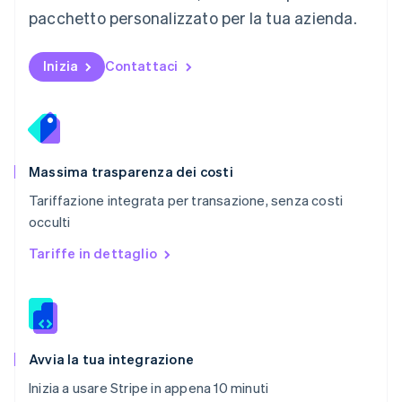
Paesi Bassi
pacchetto personalizzato per la tua azienda.
Nederlands
English
Polonia
English
Inizia
Contattaci
Portogallo
Português
English
RAS di Hong Kong, Cina
English
简体中文
Regno Unito
English
Massima trasparenza dei costi
Repubblica Ceca
Tariffazione integrata per transazione, senza costi
English
occulti
Romania
English
Tariffe in dettaglio
Singapore
English
简体中文
Slovacchia
English
Slovenia
English
Italiano
Avvia la tua integrazione
Spagna
Inizia a usare Stripe in appena 10 minuti
Español
English