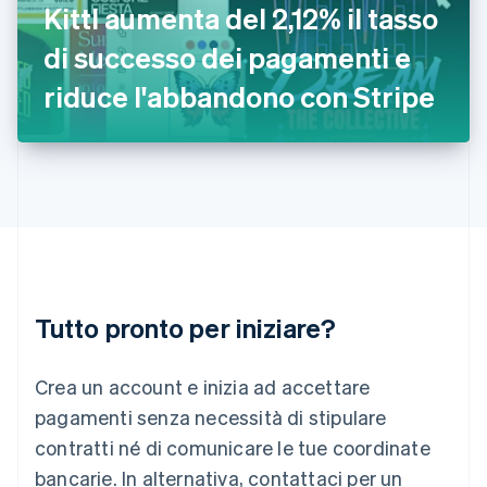
Irlanda
Kittl aumenta del 2,12% il tasso
English
di successo dei pagamenti e
Italia
Italiano
English
riduce l'abbandono con Stripe
Lettonia
English
Liechtenstein
Deutsch
English
Lituania
English
Lussemburgo
Français
Deutsch
English
Malaysia
English
简体中文
Tutto pronto per iniziare?
Malta
English
Messico
Crea un account e inizia ad accettare
Español
English
Norvegia
pagamenti senza necessità di stipulare
English
contratti né di comunicare le tue coordinate
Nuova Zelanda
bancarie. In alternativa, contattaci per un
English