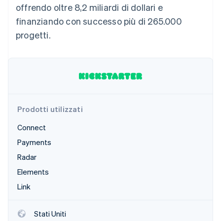
offrendo oltre 8,2 miliardi di dollari e
Scopri cosa ti aspetta
finanziando con successo più di 265.000
Radar
Ecosistema
Prevenzione delle frodi
progetti.
Partner
Atlas
Stripe App Marketplace
Costituzione di start-up
Climate
Rimozione del carbonio
Identity
Verifica online dell'identità
Prodotti utilizzati
Connect
Payments
Radar
Stripe Sessions 2026
Scopri come Stripe sta costruendo l'infrastruttura economi
Elements
Guarda ora
Link
Stati Uniti