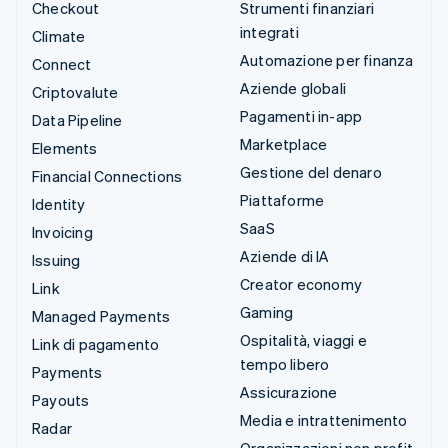
Checkout
Strumenti finanziari
integrati
Climate
Automazione per finanza
Connect
Aziende globali
Criptovalute
Pagamenti in-app
Data Pipeline
Marketplace
Elements
Gestione del denaro
Financial Connections
Piattaforme
Identity
SaaS
Invoicing
Aziende di IA
Issuing
Creator economy
Link
Gaming
Managed Payments
Ospitalità, viaggi e
Link di pagamento
tempo libero
Payments
Assicurazione
Payouts
Media e intrattenimento
Radar