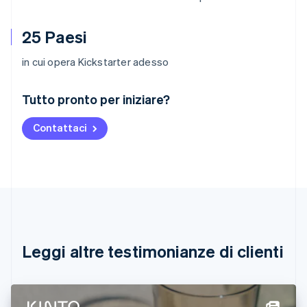
25 Paesi
in cui opera Kickstarter adesso
Australia
Tutto pronto per iniziare?
English
Austria
Contattaci
Deutsch
English
Belgio
Nederlands
Français
Deutsch
English
Brasile
Português
English
Bulgaria
English
Canada
English
Français
Leggi altre testimonianze di clienti
Cina continentale
简体中文
English
Cipro
English