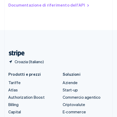
Stati Uniti
Documentazione di riferimento dell'API
English
Español
简体中文
Svezia
Svenska
English
Svizzera
Deutsch
Français
Italiano
English
Thailandia
ไทย
English
Ungheria
English
Croazia (Italiano)
Prodotti e prezzi
Soluzioni
Tariffe
Aziende
Atlas
Start-up
Authorization Boost
Commercio agentico
Billing
Criptovalute
Capital
E-commerce