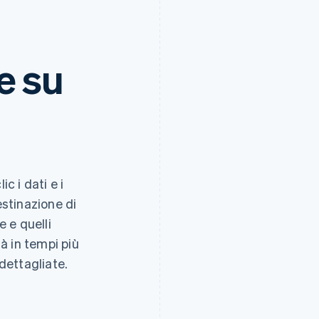
e su
diminuito
tassi 
0.7%
0.005
0.65%
0.004
0.6%
0.003
0.55%
0.002
0.5%
0.001
c i dati e i
estinazione di
e e quelli
tà in tempi più
 dettagliate.