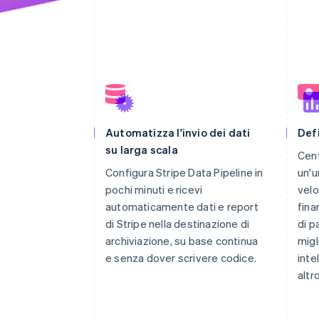
Automatizza l'invio dei dati
Defi
su larga scala
Cent
Configura Stripe Data Pipeline in
un'u
pochi minuti e ricevi
velo
automaticamente dati e report
fina
di Stripe nella destinazione di
di p
archiviazione, su base continua
migl
e senza dover scrivere codice.
inte
altr