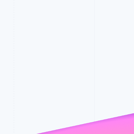
Stripe Sessions 2026
Scopri come Stripe sta
costruendo
di frode
l'infrastruttura
economica per l'IA.
Guarda ora