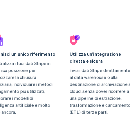
nisci un unico riferimento
Utilizza un'integrazione
diretta e sicura
ralizza i tuoi dati Stripe in
nica posizione per
Invia i dati Stripe direttament
cizzare la chiusura
al data warehouse o alla
nziaria, individuare i metodi
destinazione di archiviazione 
agamento più utilizzati,
cloud, senza dover ricorrere a
iorare i modelli di
una pipeline di estrazione,
lligenza artificiale e molto
trasformazione e caricament
o ancora.
(ETL) di terze parti.