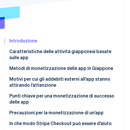
Scopri cosa ti aspetta
Radar
Ecosistema
Prevenzione delle frodi
Partner
Atlas
Stripe App Marketplace
Costituzione di start-up
Introduzione
Climate
Rimozione del carbonio
Caratteristiche delle attività giapponesi basate
Identity
sulle app
Verifica online dell'identità
Eccellente capacità di crescita
Metodi di monetizzazione delle app in Giappone
Ipotesi di utilizzo continuativo
App gratuite
Motivi per cui gli addebiti esterni all’app stanno
attirando l’attenzione
Dipendenza dalla piattaforma
App a pagamento
Stripe Sessions 2026
Punti chiave per una monetizzazione di successo
Scopri come Stripe sta costruendo l'infrastruttura economi
App freemium
delle app
Guarda ora
App paymium
Integrare il modello di monetizzazione fin dall’inizio
Precauzioni per la monetizzazione di un’app
Analizzare i numeri e apportare miglioramenti
Limitare gli annunci in-app
In che modo Stripe Checkout può essere d’aiuto