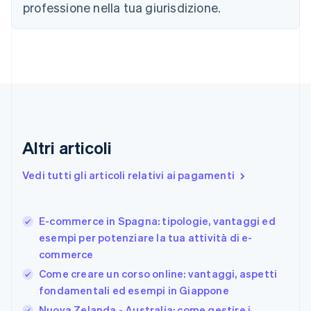
professione nella tua giurisdizione.
简体中文
English
Cipro
English
Croazia
English
Italiano
Danimarca
English
Emirati Arabi Uniti
English
Estonia
Altri articoli
English
Finlandia
Vedi tutti gli articoli relativi ai pagamenti
English
Svenska
Francia
Français
English
E-commerce in Spagna: tipologie, vantaggi ed
Germania
esempi per potenziare la tua attività di e-
Deutsch
English
commerce
Giappone
日本語
English
Come creare un corso online: vantaggi, aspetti
Gibilterra
fondamentali ed esempi in Giappone
English
Nuova Zelanda - Australia: come gestire i
Grecia