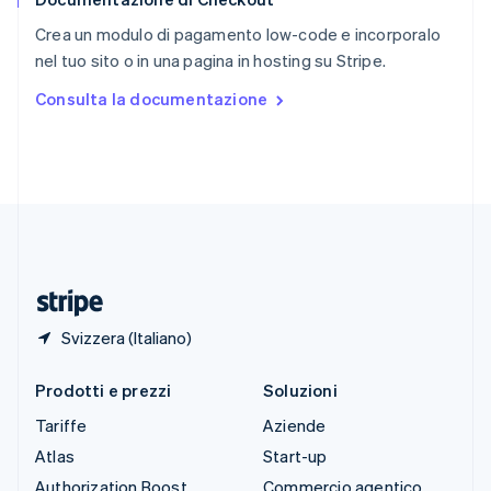
English
Italiano
Crea un modulo di pagamento low-code e incorporalo
Spagna
nel tuo sito o in una pagina in hosting su Stripe.
Español
English
Stati Uniti
Consulta la documentazione
English
Español
简体中文
Svezia
Svenska
English
Svizzera
Deutsch
Français
Italiano
English
Thailandia
ไทย
English
Ungheria
English
Svizzera (Italiano)
Prodotti e prezzi
Soluzioni
Tariffe
Aziende
Atlas
Start-up
Authorization Boost
Commercio agentico