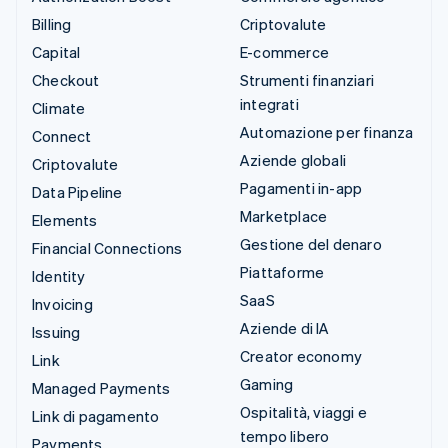
Billing
Criptovalute
Capital
E-commerce
Checkout
Strumenti finanziari
integrati
Climate
Automazione per finanza
Connect
Aziende globali
Criptovalute
Pagamenti in-app
Data Pipeline
Marketplace
Elements
Gestione del denaro
Financial Connections
Piattaforme
Identity
SaaS
Invoicing
Aziende di IA
Issuing
Creator economy
Link
Gaming
Managed Payments
Ospitalità, viaggi e
Link di pagamento
tempo libero
Payments