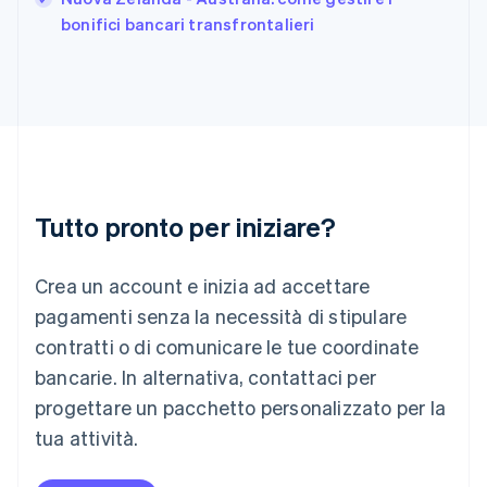
English
bonifici bancari transfrontalieri
India
English
Irlanda
English
Italia
Italiano
English
Lettonia
English
Liechtenstein
Tutto pronto per iniziare?
Deutsch
English
Lituania
Crea un account e inizia ad accettare
English
Lussemburgo
pagamenti senza la necessità di stipulare
Français
Deutsch
English
contratti o di comunicare le tue coordinate
Malaysia
bancarie. In alternativa, contattaci per
English
简体中文
Malta
progettare un pacchetto personalizzato per la
English
tua attività.
Messico
Español
English
Norvegia