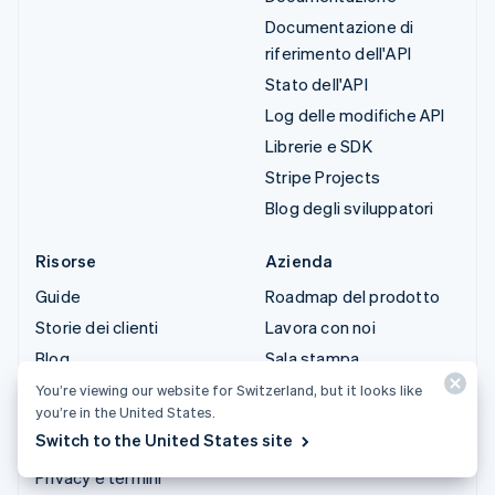
Documentazione di
riferimento dell'API
Stato dell'API
Log delle modifiche API
Librerie e SDK
Stripe Projects
Blog degli sviluppatori
Risorse
Azienda
Guide
Roadmap del prodotto
Storie dei clienti
Lavora con noi
Blog
Sala stampa
Community
Stripe Press
You’re viewing our website for Switzerland, but it looks like
you’re in the United States.
Conferenza annuale
Contattaci
Switch to the United States site
Sessions
Privacy e termini