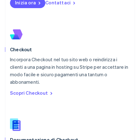
Inizia ora
Contattaci
English
Nuova Zelanda
English
Paesi Bassi
Nederlands
English
Polonia
English
Checkout
Portogallo
Português
English
Incorpora Checkout nel tuo sito web o reindirizza i
RAS di Hong Kong, Cina
clienti a una pagina in hosting su Stripe per accettare in
English
简体中文
modo facile e sicuro pagamenti una tantum o
Regno Unito
English
abbonamenti.
Repubblica Ceca
Scopri Checkout
English
Romania
English
Singapore
English
简体中文
Slovacchia
English
Documentazione di Checkout
Slovenia