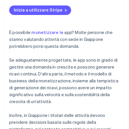
Scegliere un modello sostenibile
Essere consapevoli delle tendenze
Inizia a utilizzare Stripe
È possibile
monetizzare le
app? Molte persone che
stanno valutando attività con sede in Giappone
potrebbero porsi questa domanda.
Se adeguatamente progettate, le app sono in grado di
gestire una domanda in crescita e possono generare
ricavi continui. D'altra parte, il metodo e il modello di
business della monetizzazione, insieme alla tempistica
di generazione dei ricavi, possono avere un impatto
significativo sulla velocità e sulla sostenibilità della
crescita di un'attività.
Inoltre, in Giappone i titolari delle attività devono
prendere decisioni basate sulle regole della