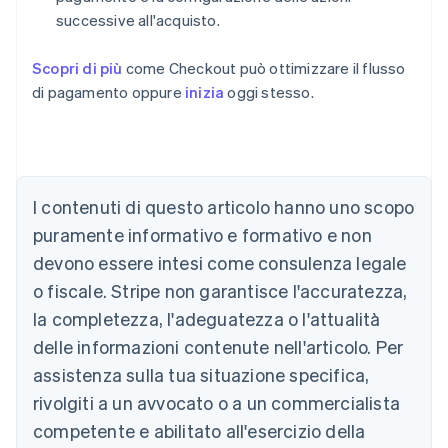
successive all'acquisto.
Scopri di più
come Checkout può ottimizzare il flusso
di pagamento oppure
inizia
oggi stesso.
I contenuti di questo articolo hanno uno scopo
Australia
English
puramente informativo e formativo e non
Austria
devono essere intesi come consulenza legale
Deutsch
English
Belgio
o fiscale. Stripe non garantisce l'accuratezza,
Nederlands
Français
Deutsch
English
la completezza, l'adeguatezza o l'attualità
Brasile
delle informazioni contenute nell'articolo. Per
Português
English
Bulgaria
assistenza sulla tua situazione specifica,
English
rivolgiti a un avvocato o a un commercialista
Canada
competente e abilitato all'esercizio della
English
Français
Cina continentale