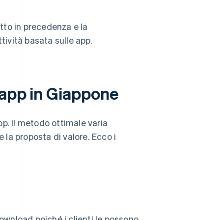
tto in precedenza e la
tività basata sulle app.
 app in Giappone
p. Il metodo ottimale varia
e la proposta di valore. Ecco i
download poiché i clienti le possono