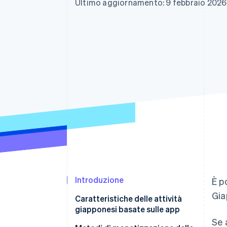
Ultimo aggiornamento: 9 febbraio 2026
Link
Pagamento accelerato
Financial Connections
Conti finanziari collegati
Introduzione
È p
Gia
Caratteristiche delle attività
giapponesi basate sulle app
Se 