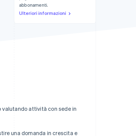
abbonamenti.
Ulteriori informazioni
Stripe Sessions 2026
Scopri come Stripe sta
costruendo
l'infrastruttura
economica per l'IA.
Guarda ora
valutando attività con sede in
tire una domanda in crescita e