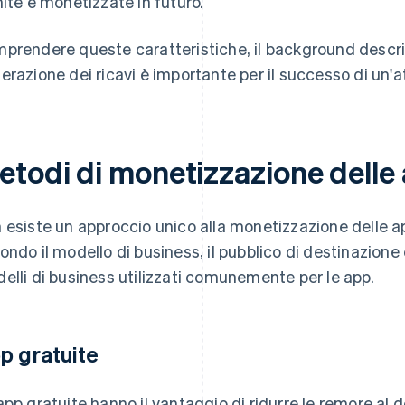
nite e monetizzate in futuro.
prendere queste caratteristiche, il background descri
erazione dei ricavi è importante per il successo di un'at
etodi di monetizzazione delle
 esiste un approccio unico alla monetizzazione delle ap
ondo il modello di business, il pubblico di destinazione 
elli di business utilizzati comunemente per le app.
p gratuite
app gratuite hanno il vantaggio di ridurre le remore al 