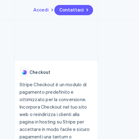
Accedi
Contattaci
Risorse
Ecosistema
Recapiti
me e marketplace
Altro
Integrazioni app
Partner
Contattaci
Product roadmap
ns
Esempi di codice
Stripe App Marketplace
Diventa nostro partner
Scopri cosa ti aspetta
 piattaforme
Blog per sviluppatori
 platforms
ibero
Stato dell'API
Radar
ari integrati
Prevenzione delle frodi
Checkout
 fisiche
Atlas
Costituzione di start-up
Stripe Checkout è un modulo di
pagamento predefinito e
Climate
Rimozione del carbonio
ottimizzato per la conversione.
Incorpora Checkout nel tuo sito
Identity
Verifica online dell'identità
web o reindirizza i clienti alla
pagina in hosting su Stripe per
accettare in modo facile e sicuro
pagamenti una tantum o