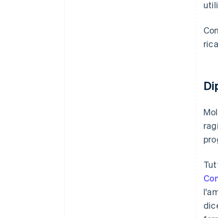
util
Con
ric
Di
Mol
rag
pro
Tut
Com
l'a
dic