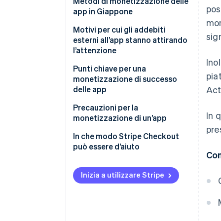
Eccellente capacità di crescita
Metodi di monetizzazione delle
pos
app in Giappone
Ipotesi di utilizzo continuativo
mon
App gratuite
Motivi per cui gli addebiti
sign
Dipendenza dalla piattaforma
esterni all’app stanno attirando
App a pagamento
l’attenzione
Ino
App freemium
Punti chiave per una
pia
monetizzazione di successo
App paymium
delle app
Act
Integrare il modello di
Precauzioni per la
In 
monetizzazione fin dall’inizio
monetizzazione di un’app
pre
Analizzare i numeri e apportare
Limitare gli annunci in-app
In che modo Stripe Checkout
miglioramenti
può essere d’aiuto
Essere consapevoli delle
Con
Scegliere un modello
tendenze
sostenibile
Inizia a utilizzare Stripe