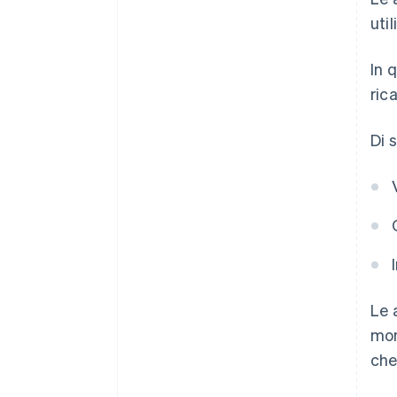
uti
In 
ric
Di 
Le 
mon
che