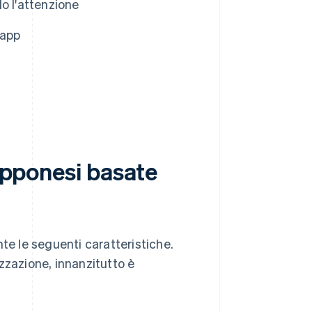
do l'attenzione
 app
iapponesi basate
te le seguenti caratteristiche.
zzazione, innanzitutto è