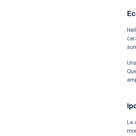
Ec
Nel
car
aum
Una
Que
amp
Ip
Le 
mon