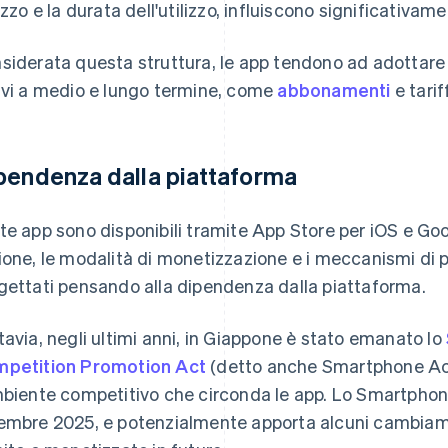
izzo e la durata dell'utilizzo, influiscono significativamen
siderata questa struttura, le app tendono ad adottare 
avi a medio e lungo termine, come
abbonamenti
e tariff
pendenza dalla piattaforma
te app sono disponibili tramite App Store per iOS e Go
ione, le modalità di monetizzazione e i meccanismi d
gettati pensando alla dipendenza dalla piattaforma.
tavia, negli ultimi anni, in Giappone è stato emanato lo
petition Promotion Act
(detto anche Smartphone Ac
mbiente competitivo che circonda le app. Lo Smartphon
embre 2025, e potenzialmente apporta alcuni cambiame