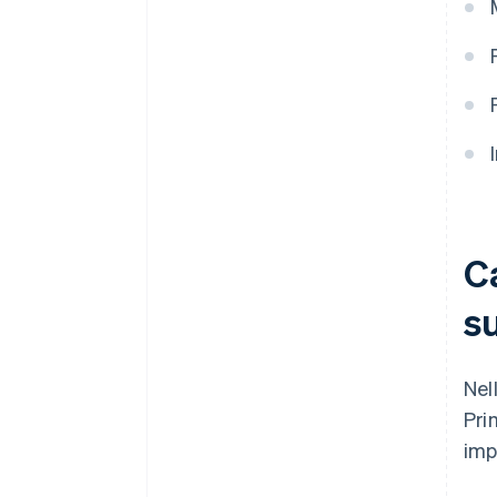
Ca
su
Nel
Pri
imp