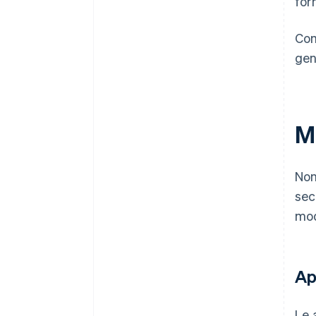
for
Com
gen
M
Non
sec
mod
Ap
Le 