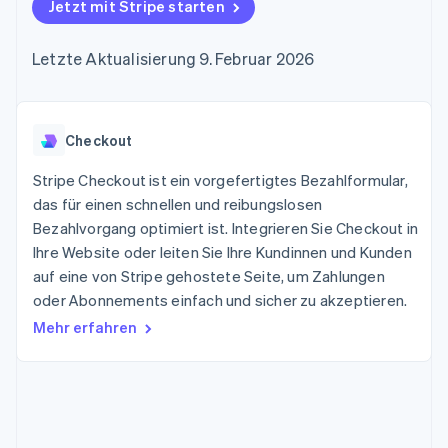
Data Pipeline
Jetzt mit Stripe starten
Geldmanagement
Marktplatz auf
Zugriff auf mehr als
Datensynchronisierung
Produkt-Roadmap
Plattformen
Grundlagen der
125
Stripe Sessions
SaaS
Abonnementverwaltung
Letzte Aktualisierung 9. Februar 2026
Terminal
Karriere
Zahlungen vor Ort
Newsroom
So setzen Sie
Authorization
Stripe Press
nutzungsbasierte
Boost
Abrechnung um
Nach Branche
Optimierung der
Checkout
Stablecoin-gestützte
Autorisierungsraten
Karten ausgeben: So
Link
KI-Unternehmen
Kontakt
geht´s
Stripe Checkout ist ein vorgefertigtes Bezahlformular,
Beschleunigter
Creator Economy
Bereitstellung und
das für einen schnellen und reibungslosen
Bezahlvorgang
Gaming
Verwaltung von
Sales-Team
Bezahlvorgang optimiert ist. Integrieren Sie Checkout in
Financial
Bewirtung, Reisen und
Diensten mit Agenten
kontaktieren
Connections
Freizeit
Ihre Website oder leiten Sie Ihre Kundinnen und Kunden
Partner werden
Verbundene
Versicherungen
auf eine von Stripe gehostete Seite, um Zahlungen
Medien und
Finanzdaten
oder Abonnements einfach und sicher zu akzeptieren.
Unterhaltung
Ressourcen
Gemeinnützige
Mehr erfahren
Organisationen
Fachdienstleistungen
App-Integrationen
Mehr
Öffentlicher Sektor
Code-Beispiele
Product roadmap
Einzelhandel
Entwickler-Blog
Ausblick
API-Status
Radar