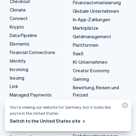
Checkout
Finanzautomatisierung
Climate
Globale Unternehmen
Connect
In-App-Zahlungen
Krypto
Marktplätze
Data Pipeline
Geldmanagement
Elements
Plattformen
Financial Connections
SaaS
Identity
KI-Unternehmen
Invoicing
Creator Economy
Issuing
Gaming
Link
Bewirtung, Reisen und
Managed Payments
Freizeit
Zahlungslinks
Versicherungen
You’re viewing our website for Germany, but it looks like
Payments
Medien und Unterhaltung
you’re in the United States.
Payouts
Gemeinnützige
Switch to the United States site
Organisationen
Radar
Fachdienstleistungen