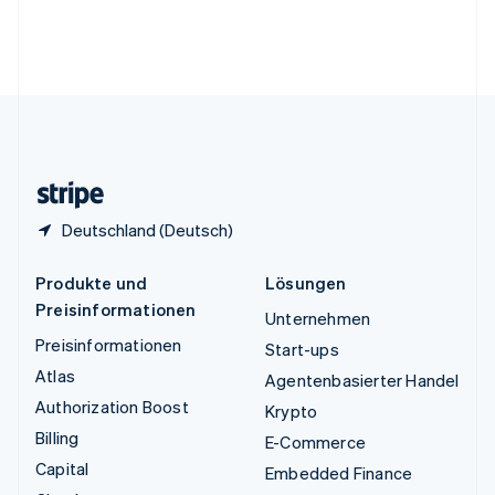
Vereinigte Arabische Emirate
English
Vereinigte Staaten
English
Español
简体中文
Vereinigtes Königreich
English
Zypern
English
Deutschland (Deutsch)
Produkte und
Lösungen
Preisinformationen
Unternehmen
Preisinformationen
Start-ups
Atlas
Agentenbasierter Handel
Authorization Boost
Krypto
Billing
E-Commerce
Capital
Embedded Finance