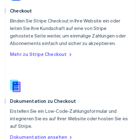
English
Checkout
Schweden
Svenska
English
Binden Sie Stripe Checkout in Ihre Website ein oder
Schweiz
leiten Sie Ihre Kundschaft auf eine von Stripe
Deutsch
Français
Italiano
English
gehostete Seite weiter, um einmalige Zahlungen oder
Singapur
English
简体中文
Abonnements einfach und sicher zu akzeptieren.
Slowakei
Mehr zu Stripe Checkout
English
Slowenien
English
Italiano
Sonderverwaltungsregion Hongkong,
China
English
简体中文
Spanien
Dokumentation zu Checkout
Español
English
Thailand
Erstellen Sie ein Low-Code-Zahlungsformular und
ไทย
English
integrieren Sie es auf Ihrer Website oder hosten Sie es
Tschechische Republik
auf Stripe.
English
Ungarn
Dokumentation ansehen
English