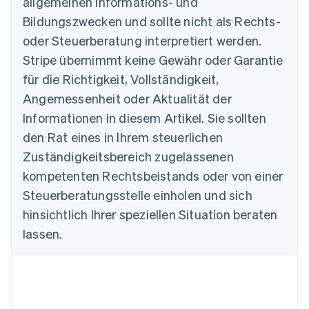
allgemeinen Informations- und
Bildungszwecken und sollte nicht als Rechts-
oder Steuerberatung interpretiert werden.
Australien
Stripe übernimmt keine Gewähr oder Garantie
English
für die Richtigkeit, Vollständigkeit,
Belgien
Angemessenheit oder Aktualität der
Nederlands
Français
Deutsch
English
Brasilien
Informationen in diesem Artikel. Sie sollten
Português
English
den Rat eines in Ihrem steuerlichen
Bulgarien
Zuständigkeitsbereich zugelassenen
English
Dänemark
kompetenten Rechtsbeistands oder von einer
English
Steuerberatungsstelle einholen und sich
Deutschland
Deutsch
English
hinsichtlich Ihrer speziellen Situation beraten
Estland
lassen.
English
Festlandchina
简体中文
English
Finnland
English
Svenska
Frankreich