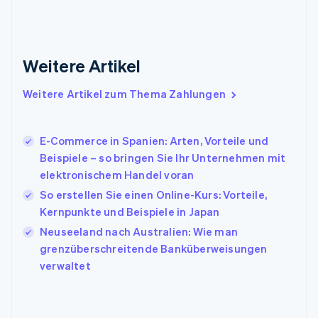
Français
English
Gibraltar
English
Griechenland
Weitere Artikel
English
Indien
Weitere Artikel zum Thema Zahlungen
English
Irland
English
E-Commerce in Spanien: Arten, Vorteile und
Italien
Beispiele – so bringen Sie Ihr Unternehmen mit
Italiano
English
Japan
elektronischem Handel voran
日本語
English
So erstellen Sie einen Online-Kurs: Vorteile,
Kanada
Kernpunkte und Beispiele in Japan
English
Français
Kroatien
Neuseeland nach Australien: Wie man
English
Italiano
grenzüberschreitende Banküberweisungen
Lettland
verwaltet
English
Liechtenstein
Deutsch
English
Litauen