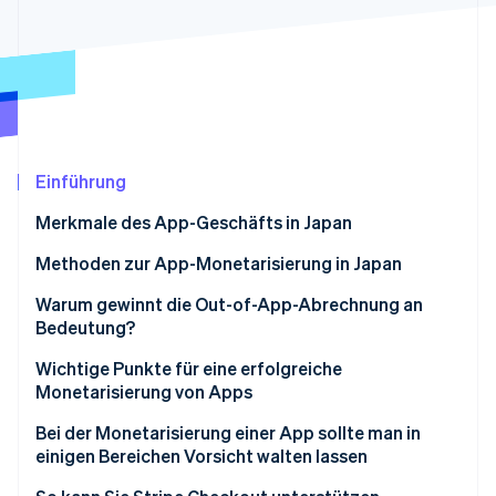
Betrugsprävention
Ecosystem
Atlas
Start-up-Gründung
Partner
Stripe App-Marktplatz
Climate
CO₂-Entnahme
Identity
Online-Identitätsprüfung
Einführung
Merkmale des App-Geschäfts in Japan
Ausgezeichnete Wachstumsfähigkeit
Methoden zur App-Monetarisierung in Japan
Stripe-Sessions 2026
Erwartung der laufenden Nutzung
Kostenlose Apps
Warum gewinnt die Out-of-App-Abrechnung an
Erfahren Sie, wie Stripe Lösungen für die W
Bedeutung?
Jetzt ansehen
Plattformabhängigkeit
Kostenpflichtige Apps
Wichtige Punkte für eine erfolgreiche
Freemium-Apps
Monetarisierung von Apps
Paymium-Apps
Von Anfang an ein Monetarisierungsmodell
Bei der Monetarisierung einer App sollte man in
integrieren
einigen Bereichen Vorsicht walten lassen