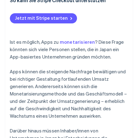
Zahlen analysieren und Verbesserungen vornehmen
In-App-Anzeigen einschränken
So kann Sie Stripe Checkout unterstützen
Ein nachhaltiges Modell wählen
Trends beachten
Jetzt mit Stripe starten
Ist es möglich, Apps zu
monetarisieren
? Diese Frage
könnten sich viele Personen stellen, die in Japan ein
App-basiertes Unternehmen gründen möchten.
Apps können die steigende Nachfrage bewältigen und
bei richtiger Gestaltung fortlaufenden Umsatz
generieren. Andererseits können sich die
Monetarisierungsmethode und das Geschäftsmodell –
und der Zeitpunkt der Umsatzgenerierung – erheblich
auf die Geschwindigkeit und Nachhaltigkeit des
Wachstums eines Unternehmen auswirken.
Darüber hinaus müssen Inhaber/innen von