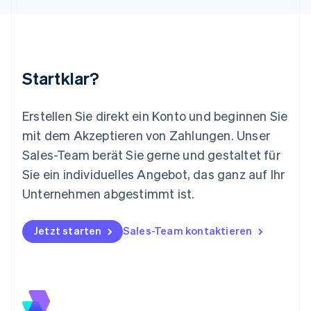
English
Luxemburg
Français
Deutsch
English
Malaysia
English
简体中文
Startklar?
Malta
English
Mexiko
Erstellen Sie direkt ein Konto und beginnen Sie
Español
English
mit dem Akzeptieren von Zahlungen. Unser
Neuseeland
Sales-Team berät Sie gerne und gestaltet für
English
Niederlande
Sie ein individuelles Angebot, das ganz auf Ihr
Nederlands
English
Unternehmen abgestimmt ist.
Norwegen
English
Österreich
Jetzt starten
Sales-Team kontaktieren
Deutsch
English
Polen
English
Portugal
Português
English
Rumänien