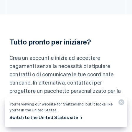
English
Italia
Italiano
English
Lettonia
English
Liechtenstein
Deutsch
English
Tutto pronto per iniziare?
Lituania
English
Crea un account e inizia ad accettare
Lussemburgo
Français
Deutsch
English
pagamenti senza la necessità di stipulare
Malaysia
contratti o di comunicare le tue coordinate
English
简体中文
Malta
bancarie. In alternativa, contattaci per
English
progettare un pacchetto personalizzato per la
Messico
tua attività.
Español
English
You’re viewing our website for Switzerland, but it looks like
Norvegia
you’re in the United States.
English
Inizia ora
Contattaci
Nuova Zelanda
Switch to the United States site
English
Paesi Bassi