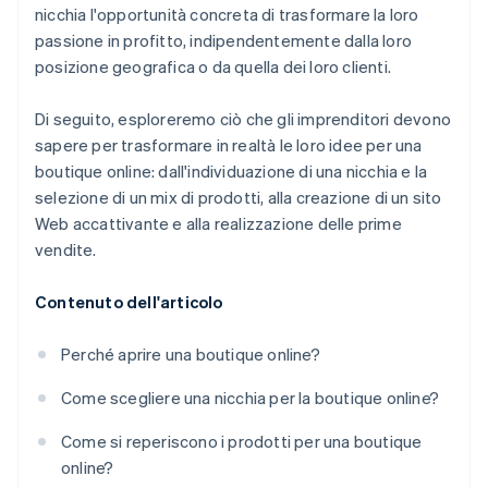
Documenti legali aziendali con idoneità globale
nicchia l'opportunità concreta di trasformare la loro
passione in profitto, indipendentemente dalla loro
Un anno gratuito di Stripe Payments, più 50.000
posizione geografica o da quella dei loro clienti.
USD in crediti e sconti offerti dai partner
Di seguito, esploreremo ciò che gli imprenditori devono
sapere per trasformare in realtà le loro idee per una
boutique online: dall'individuazione di una nicchia e la
selezione di un mix di prodotti, alla creazione di un sito
Web accattivante e alla realizzazione delle prime
vendite.
Contenuto dell'articolo
Perché aprire una boutique online?
Come scegliere una nicchia per la boutique online?
Come si reperiscono i prodotti per una boutique
online?