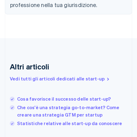
English
Italiano
professione nella tua giurisdizione.
Danimarca
English
Emirati Arabi Uniti
English
Estonia
English
Finlandia
English
Svenska
Francia
Altri articoli
Français
English
Germania
Vedi tutti gli articoli dedicati alle start-up
Deutsch
English
Giappone
日本語
English
Gibilterra
Cosa favorisce il successo delle start-up?
English
Che cos'è una strategia go-to-market? Come
Grecia
creare una strategia GTM per startup
English
India
Statistiche relative alle start-up da conoscere
English
Irlanda