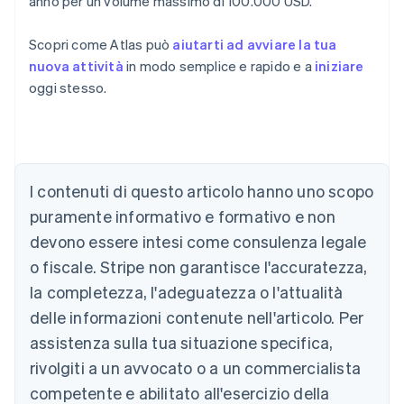
anno per un volume massimo di 100.000 USD.
Scopri come Atlas può
aiutarti ad avviare la tua
nuova attività
in modo semplice e rapido e a
iniziare
oggi stesso.
Australia
English
Austria
Deutsch
English
Belgio
I contenuti di questo articolo hanno uno scopo
Nederlands
Français
Deutsch
English
Brasile
puramente informativo e formativo e non
Português
English
devono essere intesi come consulenza legale
Bulgaria
o fiscale. Stripe non garantisce l'accuratezza,
English
Canada
la completezza, l'adeguatezza o l'attualità
English
Français
delle informazioni contenute nell'articolo. Per
Cina continentale
assistenza sulla tua situazione specifica,
简体中文
English
Cipro
rivolgiti a un avvocato o a un commercialista
English
competente e abilitato all'esercizio della
Croazia