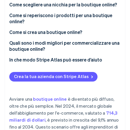
Scopri cosa ti aspetta
È flessibile
Come scegliere una nicchia per la boutique online?
Radar
Ecosistema
È scalabile
Come si reperiscono i prodotti per una boutique
Prevenzione delle frodi
online?
Ci sono possibilità di emergere
Partner
Atlas
Stripe App Marketplace
Come si crea una boutique online?
Costituzione di start-up
Facilità di accesso iniziale
Climate
Seleziona la piattaforma più adatta alle tue
Quali sono i modi migliori per commercializzare una
Rimozione del carbonio
Può essere creativo e gratificante
esigenze
boutique online?
Identity
Acquisisci un nome di dominio adatto
Social media
In che modo Stripe Atlas può essere d’aiuto
Verifica online dell'identità
Progetta il tuo negozio con gli occhi di un cliente
Influencer
Registrazione su Atlas
Crea la tua azienda con Stripe Atlas
Semplifica i pagamenti con Stripe
Content marketing
Accettazione di pagamenti e operazioni bancarie
prima dell’arrivo del tuo EIN
Smistamento anticipato delle spedizioni
Marketing tramite email
Stripe Sessions 2026
Acquisto di azioni senza contanti da parte del
Avviare una
boutique online
è diventato più diffuso,
Scopri come Stripe sta costruendo l'infrastruttura economi
Instaura fiducia sin dal primo giorno
fondatore
Guarda ora
oltre che più semplice. Nel 2024, il mercato globale
dell'abbigliamento per l'e-commerce, valutato a
714,3
Presentazione automatica della dichiarazione
miliardi di dollari
, è previsto in crescita del 9,1% annuo
fiscale 83(b)
fino al 2034. Questo scenario offre agli imprenditori di