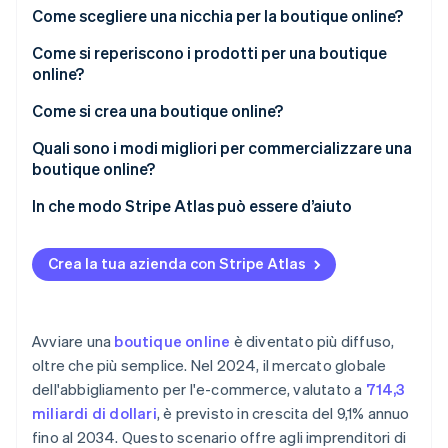
Scopri cosa ti aspetta
È flessibile
Come scegliere una nicchia per la boutique online?
Radar
Ecosistema
È scalabile
Come si reperiscono i prodotti per una boutique
Prevenzione delle frodi
online?
Ci sono possibilità di emergere
Partner
Atlas
Stripe App Marketplace
Come si crea una boutique online?
Costituzione di start-up
Facilità di accesso iniziale
Climate
Seleziona la piattaforma più adatta alle tue
Quali sono i modi migliori per commercializzare una
Rimozione del carbonio
Può essere creativo e gratificante
esigenze
boutique online?
Identity
Acquisisci un nome di dominio adatto
Social media
In che modo Stripe Atlas può essere d’aiuto
Verifica online dell'identità
Progetta il tuo negozio con gli occhi di un cliente
Influencer
Registrazione su Atlas
Crea la tua azienda con Stripe Atlas
Semplifica i pagamenti con Stripe
Content marketing
Accettazione di pagamenti e operazioni bancarie
prima dell’arrivo del tuo EIN
Smistamento anticipato delle spedizioni
Marketing tramite email
Stripe Sessions 2026
Acquisto di azioni senza contanti da parte del
Avviare una
boutique online
è diventato più diffuso,
Scopri come Stripe sta costruendo l'infrastruttura economi
Instaura fiducia sin dal primo giorno
fondatore
Guarda ora
oltre che più semplice. Nel 2024, il mercato globale
dell'abbigliamento per l'e-commerce, valutato a
714,3
Presentazione automatica della dichiarazione
miliardi di dollari
, è previsto in crescita del 9,1% annuo
fiscale 83(b)
fino al 2034. Questo scenario offre agli imprenditori di