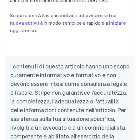
anno per un volume massimo di 100.000 USD.
Scopri come Atlas può
aiutarti ad avviare la tua
nuova attività
in modo semplice e rapido e a
iniziare
oggi stesso.
Australia
English
Austria
Deutsch
English
Belgio
I contenuti di questo articolo hanno uno scopo
Nederlands
Français
Deutsch
English
Brasile
puramente informativo e formativo e non
Português
English
devono essere intesi come consulenza legale
Bulgaria
o fiscale. Stripe non garantisce l'accuratezza,
English
Canada
la completezza, l'adeguatezza o l'attualità
English
Français
delle informazioni contenute nell'articolo. Per
Cina continentale
assistenza sulla tua situazione specifica,
简体中文
English
Cipro
rivolgiti a un avvocato o a un commercialista
English
competente e abilitato all'esercizio della
Croazia