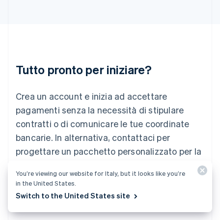
English
Italia
Italiano
English
Lettonia
English
Liechtenstein
Deutsch
English
Tutto pronto per iniziare?
Lituania
English
Crea un account e inizia ad accettare
Lussemburgo
Français
Deutsch
English
pagamenti senza la necessità di stipulare
Malaysia
contratti o di comunicare le tue coordinate
English
简体中文
Malta
bancarie. In alternativa, contattaci per
English
progettare un pacchetto personalizzato per la
Messico
tua attività.
Español
English
You’re viewing our website for Italy, but it looks like you’re
Norvegia
in the United States.
English
Inizia ora
Contattaci
Nuova Zelanda
Switch to the United States site
English
Paesi Bassi