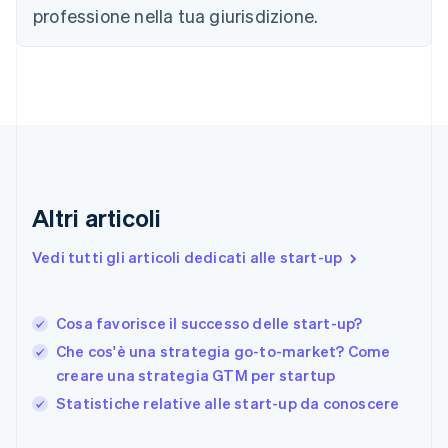
English
Italiano
professione nella tua giurisdizione.
Danimarca
English
Emirati Arabi Uniti
English
Estonia
English
Finlandia
English
Svenska
Francia
Altri articoli
Français
English
Germania
Vedi tutti gli articoli dedicati alle start-up
Deutsch
English
Giappone
日本語
English
Gibilterra
Cosa favorisce il successo delle start-up?
English
Che cos'è una strategia go-to-market? Come
Grecia
creare una strategia GTM per startup
English
India
Statistiche relative alle start-up da conoscere
English
Irlanda