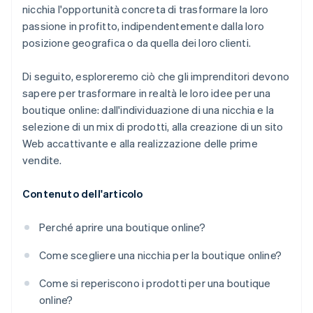
Documenti legali aziendali con idoneità globale
nicchia l'opportunità concreta di trasformare la loro
passione in profitto, indipendentemente dalla loro
Un anno gratuito di Stripe Payments, più 50.000
posizione geografica o da quella dei loro clienti.
USD in crediti e sconti offerti dai partner
Di seguito, esploreremo ciò che gli imprenditori devono
sapere per trasformare in realtà le loro idee per una
boutique online: dall'individuazione di una nicchia e la
selezione di un mix di prodotti, alla creazione di un sito
Web accattivante e alla realizzazione delle prime
vendite.
Contenuto dell'articolo
Perché aprire una boutique online?
Come scegliere una nicchia per la boutique online?
Come si reperiscono i prodotti per una boutique
online?